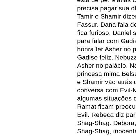
precisa pagar sua d
Tamir e Shamir diz
Fassur. Dana fala d
fica furioso. Danie
para falar com Gad
honra ter Asher no 
Gadise feliz. Nebu
Asher no palácio. N
princesa mima Belsa
e Shamir vão atrás d
conversa com Evil-
algumas situações
Ramat ficam preocu
Evil. Rebeca diz pa
Shag-Shag. Debora,
Shag-Shag, inocent