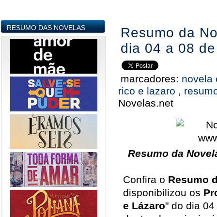
RESUMO DAS NOVELAS
Resumo da Nov
dia 04 a 08 d
marcadores:
novela 
rico e lazaro
,
resum
Novelas.net
Resumo da Novela
Confira o
Resumo d
disponibilizou os
Pr
e Lázaro
" do dia 0