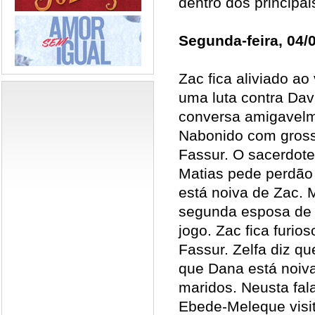
dentro dos principa
Segunda-feira, 04/
Zac fica aliviado ao
uma luta contra Dav
conversa amigavelme
Nabonido com gross
Fassur. O sacerdote 
Matias pede perdão
está noiva de Zac. 
segunda esposa de 
jogo. Zac fica furi
Fassur. Zelfa diz q
que Dana está noiva
maridos. Neusta fal
Ebede-Meleque visi