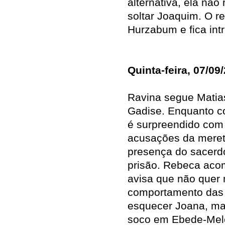
alternativa, ela nã
soltar Joaquim. O r
Hurzabum e fica intr
Quinta-feira, 07/09
Ravina segue Matias
Gadise. Enquanto co
é surpreendido com 
acusações da meretr
presença do sacerdo
prisão. Rebeca aco
avisa que não quer 
comportamento das 
esquecer Joana, mas
soco em Ebede-Mele