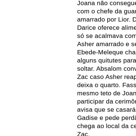
Joana não consegue 
com o chefe da guar
amarrado por Lior. 
Darice oferece alim
só se acalmava com
Asher amarrado e se
Ebede-Meleque cham
alguns quitutes par
soltar. Absalom con
Zac caso Asher reap
deixa o quarto. Fas
mesmo teto de Joan
participar da cerim
avisa que se casará
Gadise e pede perd
chega ao local da c
Zac.