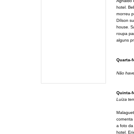
Agnaldo 
hotel. Be
morreu p
Dílson s
house. S
roupa pa
alguns pr
Quarta-f
Não have
Quinta-f
Luíza tem
Malagueta
comenta 
a foto da
hotel. Er