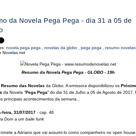
o da Novela Pega Pega - dia 31 a 05 de
o
es:
novela pega pega
,
novelas da globo
,
pega pega
,
resumo novela
 Novelas.net
Resumo da Novela Pega Pega - GLOBO - 19h
o
Resumo das Novelas
da Globo. A emissora disponibilizou os
Próxim
s
da Novela "
Pega Pega
" do dia 31 de Julho a 05 de Agosto de 2017. 
s principais acontecimentos da semana...
feira, 31/07/2017
- cap. 48
va Dom a um baile funk
romete a Adriano que vai assumi-lo como companheiro no open house