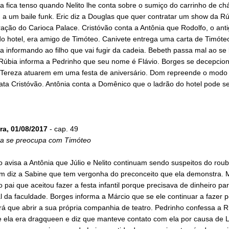
 fica tenso quando Nelito lhe conta sobre o sumiço do carrinho de chá
a um baile funk. Eric diz a Douglas que quer contratar um show da Rú
ação do Carioca Palace. Cristóvão conta a Antônia que Rodolfo, o ant
do hotel, era amigo de Timóteo. Canivete entrega uma carta de Timóte
 informando ao filho que vai fugir da cadeia. Bebeth passa mal ao se
Rúbia informa a Pedrinho que seu nome é Flávio. Borges se decepcion
 Tereza atuarem em uma festa de aniversário. Dom repreende o modo
ata Cristóvão. Antônia conta a Domênico que o ladrão do hotel pode s
ra, 01/08/2017
- cap. 49
a se preocupa com Timóteo
avisa a Antônia que Júlio e Nelito continuam sendo suspeitos do rou
om diz a Sabine que tem vergonha do preconceito que ela demonstra. 
o pai que aceitou fazer a festa infantil porque precisava de dinheiro pa
l da faculdade. Borges informa a Márcio que se ele continuar a fazer 
terá que abrir a sua própria companhia de teatro. Pedrinho confessa a 
e ela era dragqueen e diz que manteve contato com ela por causa de L