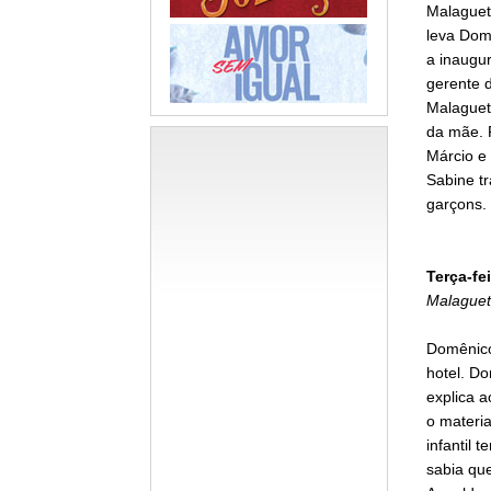
Malagueta
leva Dom 
a inaugur
gerente 
Malagueta
da mãe. 
Márcio e
Sabine tr
garçons.
Terça-fei
Malaguet
Domênico 
hotel. D
explica a
o materia
infantil 
sabia qu