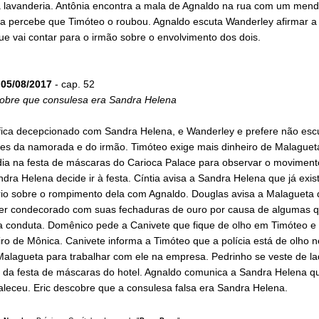
 lavanderia. Antônia encontra a mala de Agnaldo na rua com um mend
a percebe que Timóteo o roubou. Agnaldo escuta Wanderley afirmar a
e vai contar para o irmão sobre o envolvimento dos dois.
05/08/2017
- cap. 52
cobre que consulesa era Sandra Helena
fica decepcionado com Sandra Helena, e Wanderley e prefere não escu
ões da namorada e do irmão. Timóteo exige mais dinheiro de Malagueta
dia na festa de máscaras do Carioca Palace para observar o moviment
ndra Helena decide ir à festa. Cíntia avisa a Sandra Helena que já exi
io sobre o rompimento dela com Agnaldo. Douglas avisa a Malagueta 
ser condecorado com suas fechaduras de ouro por causa de algumas q
a conduta. Domênico pede a Canivete que fique de olho em Timóteo e
ro de Mônica. Canivete informa a Timóteo que a polícia está de olho ne
Malagueta para trabalhar com ele na empresa. Pedrinho se veste de la
ar da festa de máscaras do hotel. Agnaldo comunica a Sandra Helena 
aleceu. Eric descobre que a consulesa falsa era Sandra Helena.