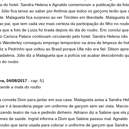
a do hotel. Sandra Helena e Agnaldo comemoram a publicação da foto
. Júlio fica tenso ao saber por Antônia que todos os garçons terão que
e. Malagueta fica surpreso ao ver Timóteo em liberdade. Malagueta d
ao pai, que tem cada vez mais certeza da participação do filho no roub
que a foto de Luiza foi tirada depois do dia do roubo. Eric conclui que
do Carioca Palace continuam circulando pelo hotel. Sandra Helena não
e Wanderley conseguiu emprego temporário na área de limpeza do hot
iz a Pedrinho que voltou ao Brasil porque Ulla não era fiel. Dilson apr
alena. Júlio diz a Malagueta que a polícia vai acabar descobrindo qu
u do roubo.
ira, 04/08/2017
- cap. 51
perde a mala do roubo
 convida Dom para jantar em sua casa. Malagueta avisa a Sandra He
ue ir à lavanderia pegar um uniforme de garçom sem ser vista. Marcio
zendo teatro de rua e pedindo dinheiro. Adriano diz a Sabine que ela 
ames de saúde. Ingrid informa a Dom que Sabine passou mal. Agnaldo
roubo que seria usada para colocar o uniforme de garçom que Sandra