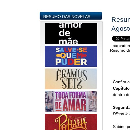
RESUMO DAS NOVELAS
Resum
Agost
marcador
Resumo de
Confira 
Capítulo
dentro do
Segunda-
Dilson le
Sabine p