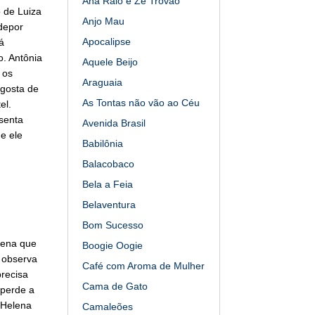
Ana Raio e Zé Trovão
 de Luiza
Anjo Mau
 depor
Apocalipse
á
o. Antônia
Aquele Beijo
 os
Araguaia
 gosta de
As Tontas não vão ao Céu
el.
esenta
Avenida Brasil
e ele
Babilônia
Balacobaco
Bela a Feia
Belaventura
Bom Sucesso
lena que
Boogie Oogie
 observa
Café com Aroma de Mulher
precisa
Cama de Gato
 perde a
 Helena
Camaleões