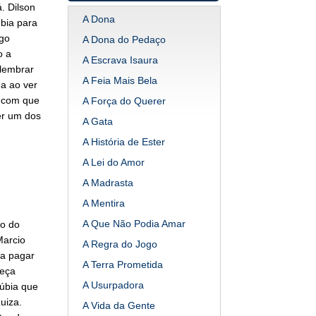
. Dilson
A Dona
bia para
igo
A Dona do Pedaço
o a
A Escrava Isaura
 lembrar
A Feia Mais Bela
a ao ver
 com que
A Força do Querer
er um dos
A Gata
A História de Ester
A Lei do Amor
A Madrasta
A Mentira
A Que Não Podia Amar
bo do
Marcio
A Regra do Jogo
ra pagar
A Terra Prometida
peça
A Usurpadora
Rúbia que
uiza.
A Vida da Gente