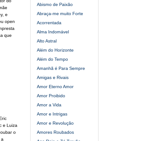
tor do
Abismo de Paixão
 mãe
Abraça-me muito Forte
y, e
eu open
Acorrentada
mpresta
Alma Indomável
sa que
Alto Astral
Além do Horizonte
Além do Tempo
Amanhã é Para Sempre
Amigas e Rivais
Amor Eterno Amor
Amor Proibido
Amor a Vida
Amor e Intrigas
Eric
Amor e Revolução
c e Luiza
roubar o
Amores Roubados
 a