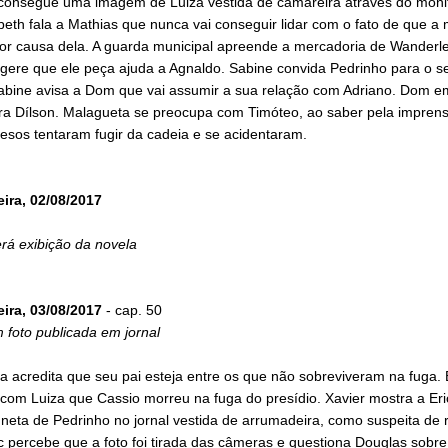
consegue uma imagem de Luiza vestida de camareira através do moni
beth fala a Mathias que nunca vai conseguir lidar com o fato de que a
or causa dela. A guarda municipal apreende a mercadoria de Wanderle
ugere que ele peça ajuda a Agnaldo. Sabine convida Pedrinho para o s
abine avisa a Dom que vai assumir a sua relação com Adriano. Dom e
ra Dílson. Malagueta se preocupa com Timóteo, ao saber pela impren
esos tentaram fugir da cadeia e se acidentaram.
eira, 02/08/2017
rá exibição da novela
eira, 03/08/2017
- cap. 50
 foto publicada em jornal
 acredita que seu pai esteja entre os que não sobreviveram na fuga. 
com Luiza que Cassio morreu na fuga do presídio. Xavier mostra a Eri
 neta de Pedrinho no jornal vestida de arrumadeira, como suspeita de 
ic percebe que a foto foi tirada das câmeras e questiona Douglas sobre