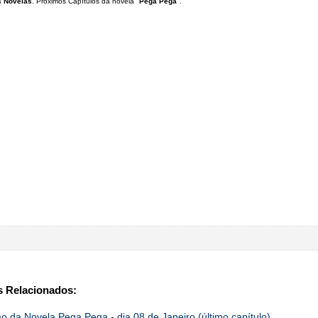
 Novelas
. Próximos Capítulos da novela "
Pega Pega
".
 Relacionados:
 da Novela Pega Pega - dia 08 de Janeiro (último capítulo)