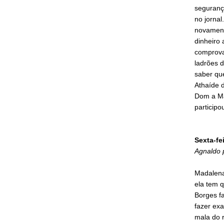
seguranç
no jornal
novament
dinheiro 
comprova 
ladrões 
saber qu
Athaíde d
Dom a Mad
participo
Sexta-fe
Agnaldo 
Madalena
ela tem q
Borges fa
fazer ex
mala do 