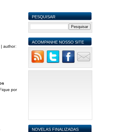
PESQUISAR
ACOMPANHE NOSSO SITE
s
|
author:
os
Fique por
.
NOVELAS FINALIZADAS