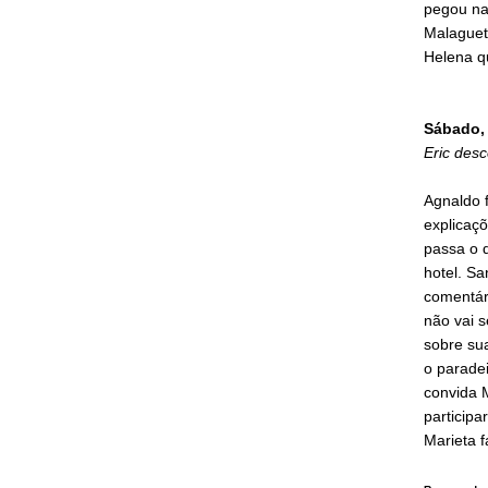
pegou na
Malaguet
Helena qu
Sábado, 
Eric des
Agnaldo 
explicaç
passa o 
hotel. Sa
comentár
não vai 
sobre su
o paradei
convida 
particip
Marieta f