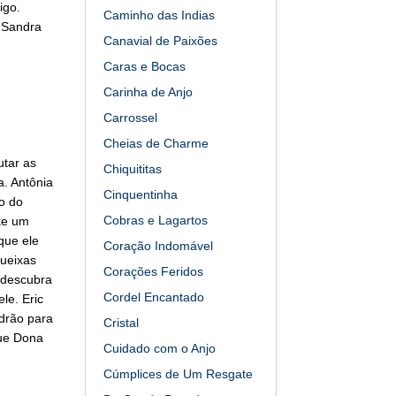
igo.
Caminho das Indias
 Sandra
Canavial de Paixões
Caras e Bocas
Carinha de Anjo
Carrossel
Cheias de Charme
tar as
Chiquititas
. Antônia
Cinquentinha
o do
Cobras e Lagartos
ste um
que ele
Coração Indomável
ueixas
Corações Feridos
 descubra
Cordel Encantado
le. Eric
drão para
Cristal
que Dona
Cuidado com o Anjo
Cúmplices de Um Resgate