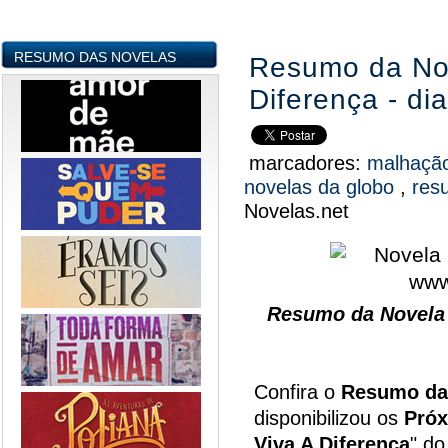
RESUMO DAS NOVELAS
Resumo da Nov
Diferença - di
marcadores:
malhação
novelas da globo
,
res
Novelas.net
Resumo da Novela 
Confira o
Resumo da
disponibilizou os
Próx
Viva A Diferença
" do