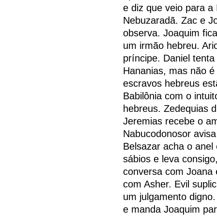
e diz que veio para a
Nebuzaradã. Zac e J
observa. Joaquim fic
um irmão hebreu. Ari
príncipe. Daniel tenta
Hananias, mas não é 
escravos hebreus est
Babilônia com o intui
hebreus. Zedequias d
Jeremias recebe o am
Nabucodonosor avisa
Belsazar acha o anel
sábios e leva consig
conversa com Joana e
com Asher. Evil supli
um julgamento digno.
e manda Joaquim par