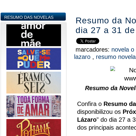
RESUMO DAS NOVELAS
Resumo da Nov
dia 27 a 31 d
marcadores:
novela o 
lazaro
,
resumo novel
Resumo da Novel
Confira o
Resumo da
disponibilizou os
Próx
Lázaro
" do dia 27 a 
dos principais acont