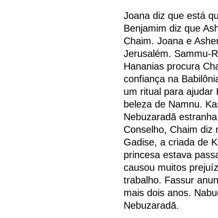
Joana diz que está q
Benjamim diz que Ash
Chaim. Joana e Asher
Jerusalém. Sammu-Ram
Hananias procura Cha
confiança na Babilôn
um ritual para ajudar
beleza de Namnu. Ka
Nebuzaradã estranha 
Conselho, Chaim diz 
Gadise, a criada de 
princesa estava pass
causou muitos prejuíz
trabalho. Fassur anu
mais dois anos. Nab
Nebuzaradã.