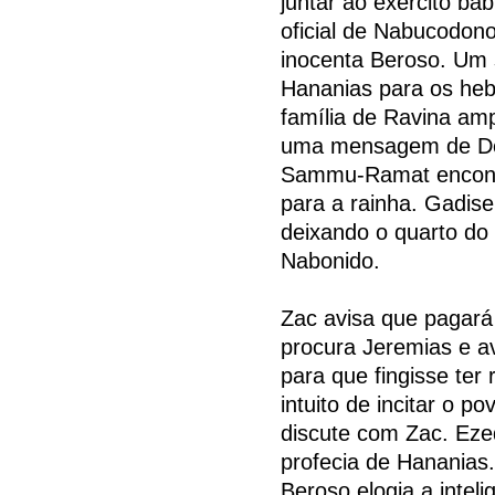
juntar ao exército ba
oficial de Nabucodon
inocenta Beroso. Um
Hananias para os hebr
família de Ravina am
uma mensagem de Deu
Sammu-Ramat encontr
para a rainha. Gadis
deixando o quarto do
Nabonido.
Zac avisa que pagará
procura Jeremias e a
para que fingisse te
intuito de incitar o p
discute com Zac. Ezeq
profecia de Hananias.
Beroso elogia a inte