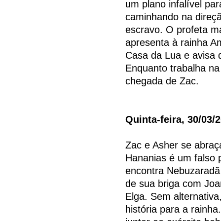
um plano infalível pa
caminhando na direç
escravo. O profeta 
apresenta à rainha A
Casa da Lua e avisa q
Enquanto trabalha na
chegada de Zac.
Quinta-feira, 30/03/
Zac e Asher se abra
Hananias é um falso 
encontra Nebuzaradã 
de sua briga com Joan
Elga. Sem alternati
história para a rainh