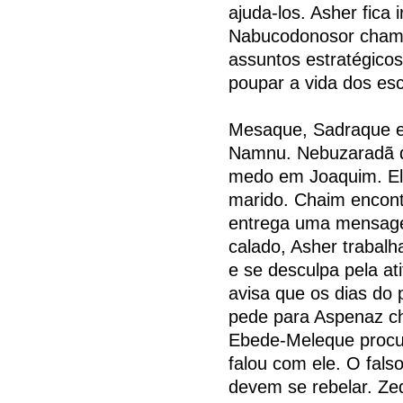
ajuda-los. Asher fica 
Nabucodonosor chama 
assuntos estratégicos
poupar a vida dos es
Mesaque, Sadraque e
Namnu. Nebuzaradã di
medo em Joaquim. Elg
marido. Chaim encont
entrega uma mensagem
calado, Asher trabalh
e se desculpa pela at
avisa que os dias do 
pede para Aspenaz 
Ebede-Meleque procu
falou com ele. O fals
devem se rebelar. Zed