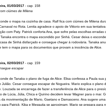
eira, 01/03/2017
- cap. 158
 com ciúmes de Milena
conde o mapa na cozinha de casa. Ralf fica com ciúmes de Milena dur
Carnaval no Rota. Lenita agradece o apoio de Vittorio em sua tentativa
ão com Paty. Patrick conforta Ana, que sofre pelas escolhas erradas 
. Tanaka encontra o mapa escondido por Sinhá. Cesar deixa o esconder
 casa de Sinhá disfarçado e consegue chegar à rodoviária. Tanaka anu
e tem o mapa para os documentos que provam a inocência de Alice.
eira, 02/03/2017
- cap. 159
nsegue escapar
onde de Tanaka o plano de fuga de Alice. Elisa confessa a Paula sua 
 Julião. Cesar consegue escapar de Nogueira. Mario explica o plano 
e. Louzada se encarrega de fazer a transferência de Alice para o presí
o de Lúcia, Júlia, Chica e Quirino decidem levar Wagner para o mar. 
a da movimentação de Mario, Gaetano e Damasceno. Ana sugere uma
 para Patrick. Kika e Mesquita se aproximam. Mario se prepara para r