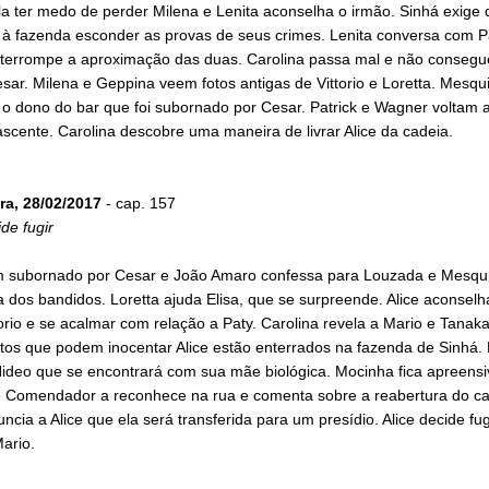
la ter medo de perder Milena e Lenita aconselha o irmão. Sinhá exige 
 à fazenda esconder as provas de seus crimes. Lenita conversa com P
nterrompe a aproximação das duas. Carolina passa mal e não consegu
sar. Milena e Geppina veem fotos antigas de Vittorio e Loretta. Mesqui
 o dono do bar que foi subornado por Cesar. Patrick e Wagner voltam a
scente. Carolina descobre uma maneira de livrar Alice da cadeia.
ra, 28/02/2017
- cap. 157
ide fugir
subornado por Cesar e João Amaro confessa para Louzada e Mesqui
 dos bandidos. Loretta ajuda Elisa, que se surpreende. Alice aconselh
torio e se acalmar com relação a Paty. Carolina revela a Mario e Tanak
os que podem inocentar Alice estão enterrados na fazenda de Sinhá. 
Hideo que se encontrará com sua mãe biológica. Mocinha fica apreensi
 Comendador a reconhece na rua e comenta sobre a reabertura do ca
ncia a Alice que ela será transferida para um presídio. Alice decide fu
ario.