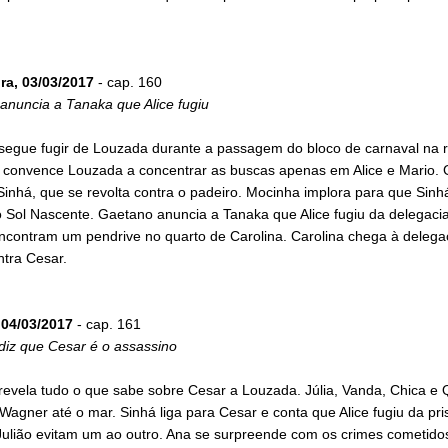
ira, 03/03/2017
- cap. 160
anuncia a Tanaka que Alice fugiu
nsegue fugir de Louzada durante a passagem do bloco de carnaval na r
 convence Louzada a concentrar as buscas apenas em Alice e Mario.
inhá, que se revolta contra o padeiro. Mocinha implora para que Sinh
o Sol Nascente. Gaetano anuncia a Tanaka que Alice fugiu da delegacia
encontram um pendrive no quarto de Carolina. Carolina chega à delega
ntra Cesar.
04/03/2017
- cap. 161
diz que Cesar é o assassino
revela tudo o que sabe sobre Cesar a Louzada. Júlia, Vanda, Chica e 
agner até o mar. Sinhá liga para Cesar e conta que Alice fugiu da pris
Julião evitam um ao outro. Ana se surpreende com os crimes cometido