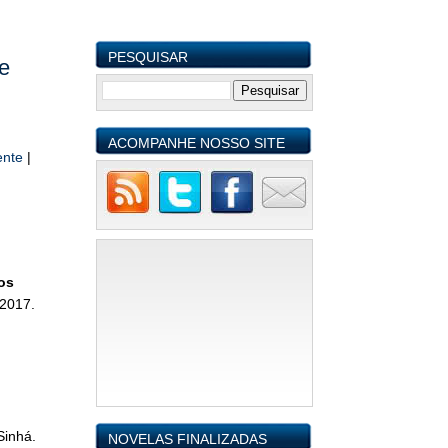
PESQUISAR
e
ACOMPANHE NOSSO SITE
ente
|
os
 2017.
Sinhá.
NOVELAS FINALIZADAS