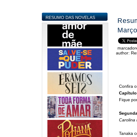
RESUMO DAS NOVELAS
Resum
Març
marcador
author:
Re
Confira 
Capítulo
Fique por
Segunda-
Carolina
Tanaka c