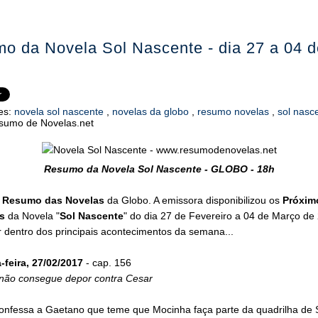
o da Novela Sol Nascente - dia 27 a 04 d
o
es:
novela sol nascente
,
novelas da globo
,
resumo novelas
,
sol nasc
sumo de Novelas.net
Resumo da Novela Sol Nascente - GLOBO - 18h
o
Resumo das Novelas
da Globo. A emissora disponibilizou os
Próxim
s
da Novela "
Sol Nascente
" do dia 27 de Fevereiro a 04 de Março de
 dentro dos principais acontecimentos da semana...
feira, 27/02/2017
- cap. 156
 não consegue depor contra Cesar
onfessa a Gaetano que teme que Mocinha faça parte da quadrilha de 