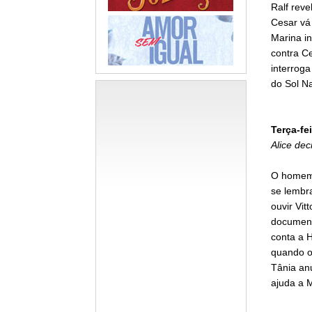
Ralf reve
Cesar vá
Marina i
contra Ce
interroga
do Sol Na
Terça-fei
Alice dec
O homem 
se lembra
ouvir Vit
document
conta a 
quando o
Tânia anu
ajuda a M