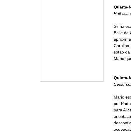
Quarta-f
Ralf fica
Sinhá es
Baile de 
aproximaç
Carolina
sótão da
Mario qu
Quinta-f
César co
Mario esc
por Padre
para Alic
orientaçã
desconfi
ocupação