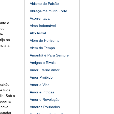
Abismo de Paixão
Abraça-me muito Forte
Acorrentada
ante o
Alma Indomável
 de
Alto Astral
de
ijo no
Além do Horizonte
ncia a
Além do Tempo
Amanhã é Para Sempre
Amigas e Rivais
Amor Eterno Amor
Amor Proibido
paixão
Amor a Vida
de fuga
Amor e Intrigas
dio. Sob a
Amor e Revolução
Geppina
 nova
Amores Roubados
esgatar