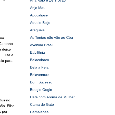
Ana Raio e Zé Trovão
Anjo Mau
Apocalipse
Aquele Beijo
Araguaia
As Tontas não vão ao Céu
ua.
 Gaetano
Avenida Brasil
á deixe
Babilônia
. Elisa e
Balacobaco
cia para
Bela a Feia
Belaventura
Bom Sucesso
Boogie Oogie
Café com Aroma de Mulher
Quirino
Cama de Gato
ão. Elisa
s por
Camaleões