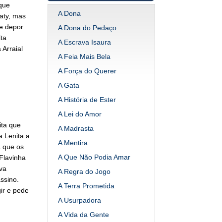
que
A Dona
aty, mas
e depor
A Dona do Pedaço
ta
A Escrava Isaura
 Arraial
A Feia Mais Bela
A Força do Querer
A Gata
A História de Ester
A Lei do Amor
ta que
A Madrasta
a Lenita a
A Mentira
a que os
A Que Não Podia Amar
Flavinha
va
A Regra do Jogo
ssino.
A Terra Prometida
gir e pede
A Usurpadora
A Vida da Gente