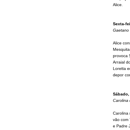
Alice.
Sexta-fe
Gaetano 
Alice co
Mesquita
provoca S
Arraial d
Loretta 
depor co
Sábado, 
Carolina 
Carolina 
vão com W
e Padre 