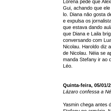
Lorena pede que Alex 
Gui, achando que ele
lo. Diana não gosta d
e expulsa os jornalis
que estava dando aul
que Diana e Laila bri
conversando com Lua
Nicolau. Haroldo diz a
de Nicolau. Néia se a
manda Stefany ir ao q
Léo.
Quinta-feira, 05/01/
Lázaro confessa a N
Yasmin chega antes d
Stefany no armário. N