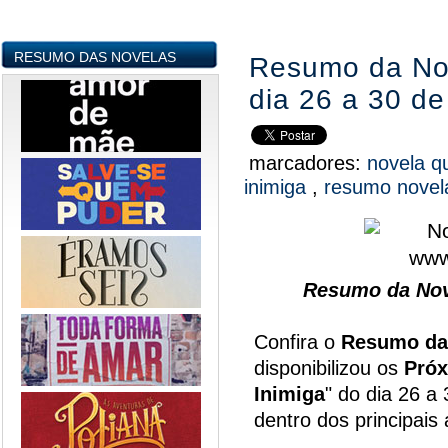
RESUMO DAS NOVELAS
Resumo da Nov
dia 26 a 30 d
marcadores:
novela q
inimiga
,
resumo nove
Resumo da Nove
Confira o
Resumo da
disponibilizou os
Próx
Inimiga
" do dia 26 a
dentro dos principai