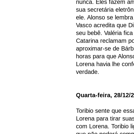
nunca. Eles fazem a
sua secretária eletr
ele. Alonso se lembra
Vasco acredita que D
seu bebê. Valéria fica
Catarina reclamam po
aproximar-se de Bárba
horas para que Alonso
Lorena havia lhe con
verdade.
Quarta-feira, 28/12/
Toribio sente que essa
Lorena para tirar suas
com Lorena. Toribio l
que não poderá comp