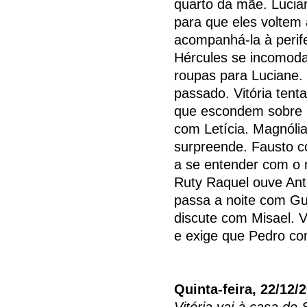
quarto da mãe. Lucia
para que eles voltem
acompanhá-la à perif
Hércules se incomoda
roupas para Luciane.
passado. Vitória tent
que escondem sobre Ci
com Letícia. Magnólia
surpreende. Fausto c
a se entender com o m
Ruty Raquel ouve Antôn
passa a noite com Gu
discute com Misael. 
e exige que Pedro co
Quinta-feira, 22/12/
Vitória vai à casa de S