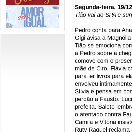
Segunda-feira, 19/1
Tião vai ao SPA e su
Pedro conta para Ana
Gigi avisa a Magnólia
Tião se emociona com
a Pedro sobre a chega
comove com o present
mãe de Ciro. Flávia c
para ler livros para e
envolveu intimamente 
Sílvia e pensa em com
perdão a Fausto. Luci
prefeita. Salete lem
o atentado contra Fau
Camila e Vitória insi
Ruty Raquel reclama