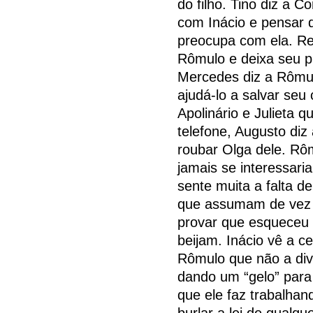
do filho. Tino diz a 
com Inácio e pensar 
preocupa com ela. Re
Rômulo e deixa seu p
Mercedes diz a Rômul
ajudá-lo a salvar se
Apolinário e Julieta 
telefone, Augusto diz
roubar Olga dele. Rô
jamais se interessari
sente muita a falta d
que assumam de vez u
provar que esqueceu 
beijam. Inácio vê a c
Rômulo que não a divo
dando um “gelo” para 
que ele faz trabalhan
burlar a lei de qualqu