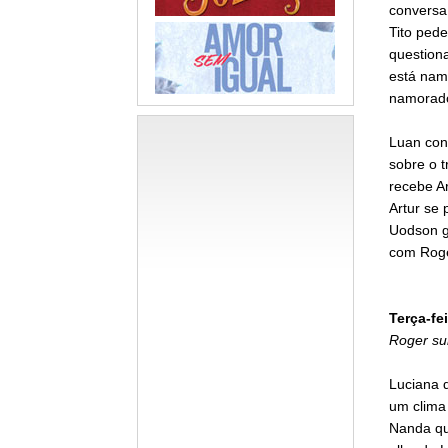
conversa 
Tito ped
question
está nam
namorado
Luan con
sobre o t
recebe Ar
Artur se 
Uodson g
com Roge
Terça-fei
Roger su
Luciana 
um clima
Nanda que