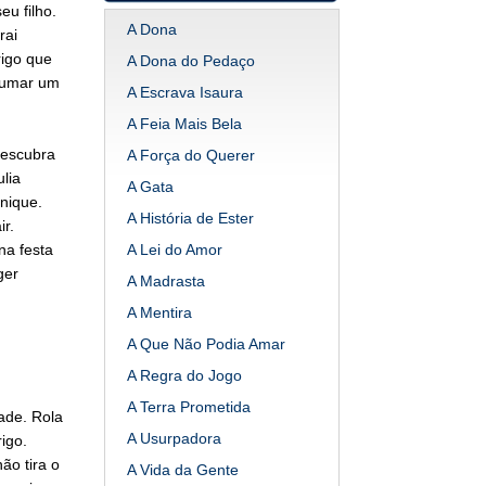
eu filho.
A Dona
rai
rigo que
A Dona do Pedaço
rumar um
A Escrava Isaura
A Feia Mais Bela
descubra
A Força do Querer
lia
A Gata
nique.
A História de Ester
r.
na festa
A Lei do Amor
ger
A Madrasta
A Mentira
A Que Não Podia Amar
A Regra do Jogo
A Terra Prometida
ade. Rola
A Usurpadora
igo.
ão tira o
A Vida da Gente