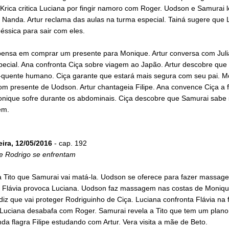
Krica critica Luciana por fingir namoro com Roger. Uodson e Samurai 
 Nanda. Artur reclama das aulas na turma especial. Tainá sugere que
éssica para sair com eles.
ensa em comprar um presente para Monique. Artur conversa com Juli
ecial. Ana confronta Ciça sobre viagem ao Japão. Artur descobre que F
-quente humano. Ciça garante que estará mais segura com seu pai. M
m presente de Uodson. Artur chantageia Filipe. Ana convence Ciça a f
Monique sofre durante os abdominais. Ciça descobre que Samurai sabe
em.
eira, 12/05/2016
- cap. 192
e Rodrigo se enfrentam
 a Tito que Samurai vai matá-la. Uodson se oferece para fazer massa
 Flávia provoca Luciana. Uodson faz massagem nas costas de Moniqu
iz que vai proteger Rodriguinho de Ciça. Luciana confronta Flávia na 
 Luciana desabafa com Roger. Samurai revela a Tito que tem um plano
da flagra Filipe estudando com Artur. Vera visita a mãe de Beto.