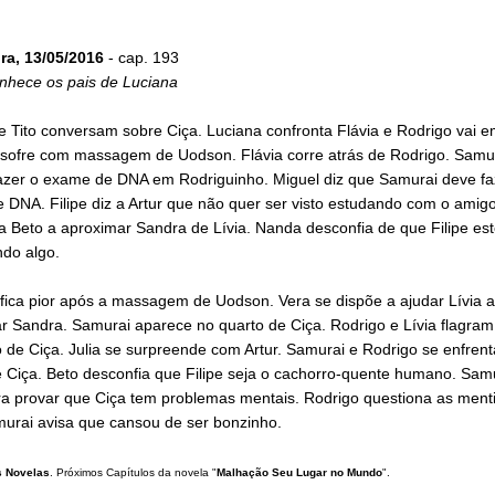
ira, 13/05/2016
- cap. 193
nhece os pais de Luciana
 Tito conversam sobre Ciça. Luciana confronta Flávia e Rodrigo vai e
sofre com massagem de Uodson. Flávia corre atrás de Rodrigo. Samur
fazer o exame de DNA em Rodriguinho. Miguel diz que Samurai deve fa
DNA. Filipe diz a Artur que não quer ser visto estudando com o amigo
 Beto a aproximar Sandra de Lívia. Nanda desconfia de que Filipe est
do algo.
fica pior após a massagem de Uodson. Vera se dispõe a ajudar Lívia a
ar Sandra. Samurai aparece no quarto de Ciça. Rodrigo e Lívia flagra
 de Ciça. Julia se surpreende com Artur. Samurai e Rodrigo se enfren
e Ciça. Beto desconfia que Filipe seja o cachorro-quente humano. Sam
ra provar que Ciça tem problemas mentais. Rodrigo questiona as ment
murai avisa que cansou de ser bonzinho.
 Novelas
. Próximos Capítulos da novela "
Malhação Seu Lugar no Mundo
".