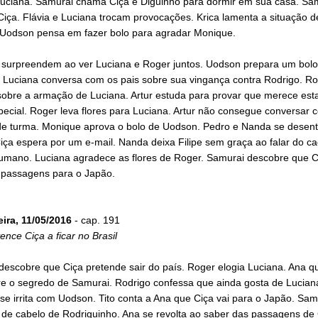
Luciana. Samurai chama Ciça e Diguinho para dormir em sua casa. Sa
iça. Flávia e Luciana trocam provocações. Krica lamenta a situação d
 Uodson pensa em fazer bolo para agradar Monique.
 surpreendem ao ver Luciana e Roger juntos. Uodson prepara um bolo
 Luciana conversa com os pais sobre sua vingança contra Rodrigo. Ro
sobre a armação de Luciana. Artur estuda para provar que merece est
ecial. Roger leva flores para Luciana. Artur não consegue conversar 
de turma. Monique aprova o bolo de Uodson. Pedro e Nanda se dese
Ciça espera por um e-mail. Nanda deixa Filipe sem graça ao falar do ca
umano. Luciana agradece as flores de Roger. Samurai descobre que C
passagens para o Japão.
eira, 11/05/2016
- cap. 191
nce Ciça a ficar no Brasil
descobre que Ciça pretende sair do país. Roger elogia Luciana. Ana q
re o segredo de Samurai. Rodrigo confessa que ainda gosta de Lucian
e irrita com Uodson. Tito conta a Ana que Ciça vai para o Japão. Sa
 de cabelo de Rodriguinho. Ana se revolta ao saber das passagens de 