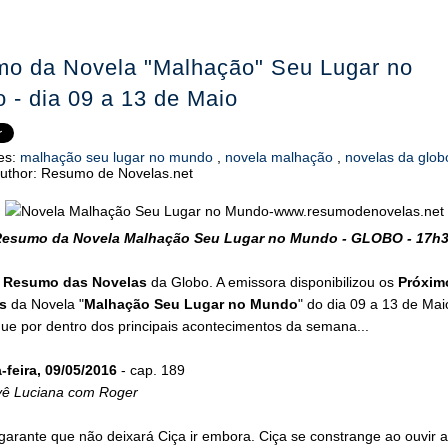
o da Novela "Malhação" Seu Lugar no
 - dia 09 a 13 de Maio
es:
malhação seu lugar no mundo
,
novela malhação
,
novelas da glo
uthor:
Resumo de Novelas.net
esumo da Novela Malhação Seu Lugar no Mundo - GLOBO - 17h
o
Resumo das Novelas
da Globo. A emissora disponibilizou os
Próxim
s
da Novela "
Malhação Seu Lugar no Mundo
" do dia 09 a 13 de Mai
ue por dentro dos principais acontecimentos da semana...
feira, 09/05/2016
- cap. 189
vê Luciana com Roger
arante que não deixará Ciça ir embora. Ciça se constrange ao ouvir a