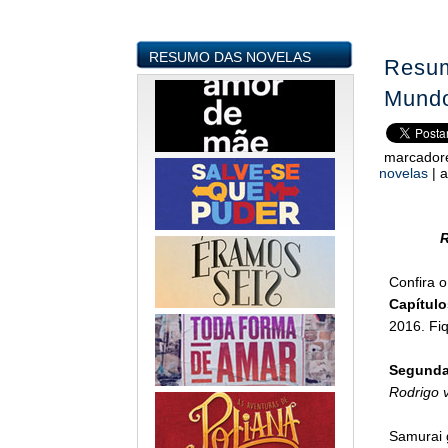
RESUMO DAS NOVELAS
Resum
Mundo
marcador
novelas
|
a
R
Confira 
Capítulo
2016. Fiq
Segunda-
Rodrigo 
Samurai g