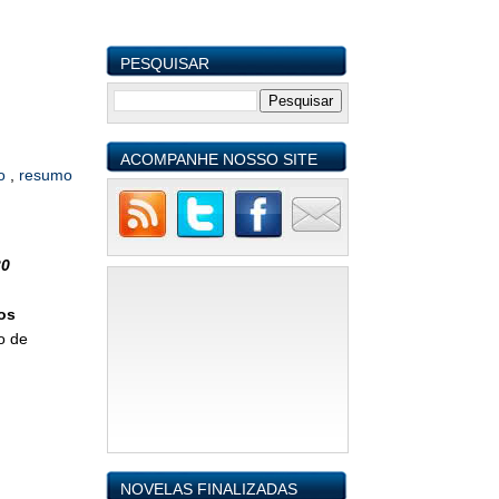
PESQUISAR
ACOMPANHE NOSSO SITE
bo
,
resumo
30
os
o de
NOVELAS FINALIZADAS