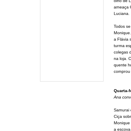
olho de 
ameaça C
Luciana.
Todos se
Monique.
a Flávia 
turma esp
colegas 
na loja. 
quente h
comprou 
Quarta-f
Ana conve
Samurai 
Ciça sob
Monique s
a escova