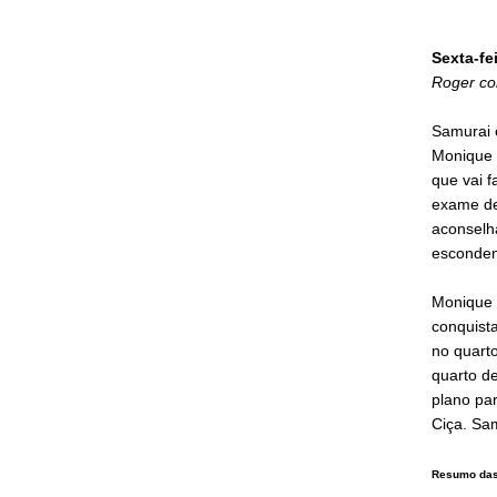
Sexta-fe
Roger co
Samurai e
Monique 
que vai 
exame de 
aconselha
esconden
Monique 
conquist
no quarto
quarto d
plano pa
Ciça. Sa
Resumo das