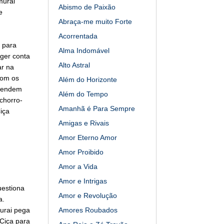
murai
Abismo de Paixão
e
Abraça-me muito Forte
Acorrentada
 para
Alma Indomável
ger conta
Alto Astral
ar na
com os
Além do Horizonte
ntendem
Além do Tempo
chorro-
Amanhã é Para Sempre
iça
Amigas e Rivais
Amor Eterno Amor
Amor Proibido
Amor a Vida
Amor e Intrigas
uestiona
Amor e Revolução
a.
murai pega
Amores Roubados
Ciça para