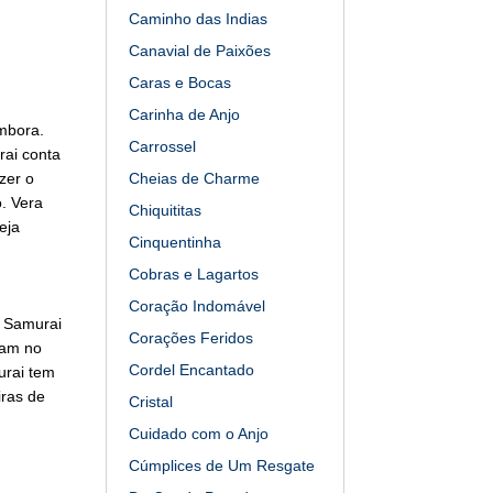
Caminho das Indias
Canavial de Paixões
Caras e Bocas
Carinha de Anjo
mbora.
Carrossel
ai conta
zer o
Cheias de Charme
. Vera
Chiquititas
eja
Cinquentinha
Cobras e Lagartos
Coração Indomável
m Samurai
Corações Feridos
tam no
Cordel Encantado
urai tem
iras de
Cristal
Cuidado com o Anjo
Cúmplices de Um Resgate