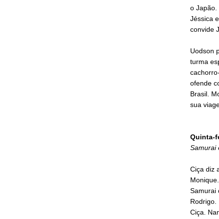
o Japão. 
Jéssica e
convide J
Uodson p
turma esp
cachorro
ofende co
Brasil. 
sua viag
Quinta-f
Samurai 
Ciça diz
Monique.
Samurai d
Rodrigo.
Ciça. Nan