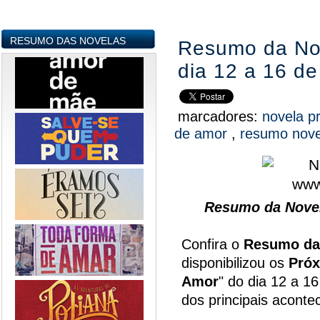
RESUMO DAS NOVELAS
Resumo da Nov
dia 12 a 16 d
marcadores:
novela p
de amor
,
resumo nov
Resumo da Novel
Confira o
Resumo da
disponibilizou os
Próx
Amor
" do dia 12 a 1
dos principais acont