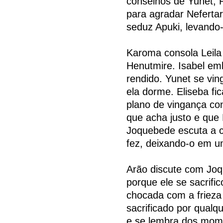
conselhos de Yunet, R
para agradar Nefertar
seduz Apuki, levando-
Karoma consola Leila 
Henutmire. Isabel em
rendido. Yunet se vin
ela dorme. Eliseba fi
plano de vingança con
que acha justo e que
Joquebede escuta a c
fez, deixando-o em um
Arão discute com Joq
porque ele se sacrifi
chocada com a frieza 
sacrificado por qualq
e se lembra dos mom