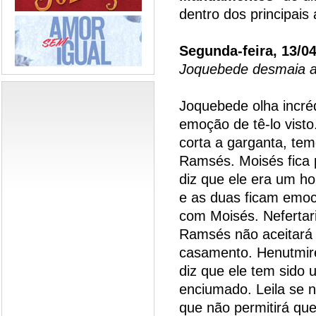
dentro dos principai
Segunda-feira, 13/0
Joquebede desmaia a
Joquebede olha incréd
emoção de tê-lo visto
corta a garganta, te
Ramsés. Moisés fica 
diz que ele era um h
e as duas ficam emo
com Moisés. Nefertari
Ramsés não aceitará
casamento. Henutmire
diz que ele tem sido 
enciumado. Leila se n
que não permitirá que