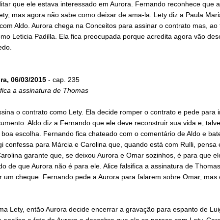
ditar que ele estava interessado em Aurora. Fernando reconhece que 
ety, mas agora não sabe como deixar de ama-la. Lety diz a Paula Mari
com Aldo. Aurora chega na Conceitos para assinar o contrato mas, ao f
mo Leticia Padilla. Ela fica preocupada porque acredita agora vão desc
edo.
ira, 06/03/2015
- cap. 235
sifica a assinatura de Thomas
sina o contrato como Lety. Ela decide romper o contrato e pede para i
umento. Aldo diz a Fernando que ele deve reconstruir sua vida e, talve
 boa escolha. Fernando fica chateado com o comentário de Aldo e bate
gi confessa para Márcia e Carolina que, quando está com Rulli, pensa
arolina garante que, se deixou Aurora e Omar sozinhos, é para que el
o de que Aurora não é para ele. Alice falsifica a assinatura de Thoma
r um cheque. Fernando pede a Aurora para falarem sobre Omar, mas 
a Lety, então Aurora decide encerrar a gravação para espanto de Luig
analisa a foto de Aurora e descobre que ela se parece com Lety. Caro