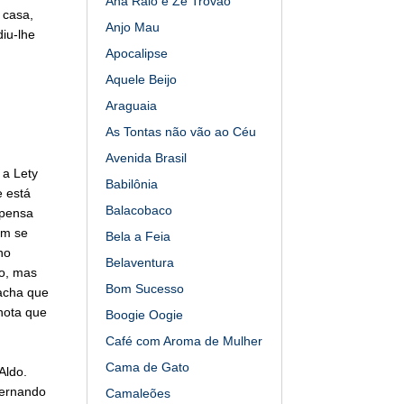
Ana Raio e Zé Trovão
 casa,
Anjo Mau
iu-lhe
Apocalipse
Aquele Beijo
Araguaia
As Tontas não vão ao Céu
Avenida Brasil
 a Lety
Babilônia
 está
Balacobaco
 pensa
em se
Bela a Feia
no
Belaventura
to, mas
Bom Sucesso
 acha que
nota que
Boogie Oogie
Café com Aroma de Mulher
Cama de Gato
Aldo.
Fernando
Camaleões