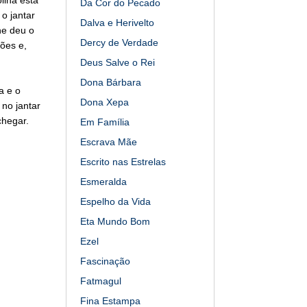
Da Cor do Pecado
o jantar
Dalva e Herivelto
he deu o
Dercy de Verdade
ões e,
Deus Salve o Rei
Dona Bárbara
a e o
Dona Xepa
no jantar
chegar.
Em Família
Escrava Mãe
Escrito nas Estrelas
Esmeralda
Espelho da Vida
Eta Mundo Bom
Ezel
Fascinação
Fatmagul
Fina Estampa