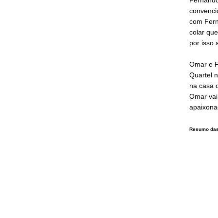
convenci
com Ferna
colar que
por isso 
Omar e F
Quartel 
na casa d
Omar vai 
apaixona
Resumo das