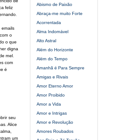
encido de
Abismo de Paixão
a feliz
Abraça-me muito Forte
ernando.
Acorrentada
 emails
Alma Indomável
 com o
Alto Astral
ldo o que
her digna
Além do Horizonte
de mel.
Além do Tempo
ões com
Amanhã é Para Sempre
ue é
Amigas e Rivais
Amor Eterno Amor
Amor Proibido
Amor a Vida
Amor e Intrigas
brir seu
Amor e Revolução
as. Alice
calma,
Amores Roubados
ontram um