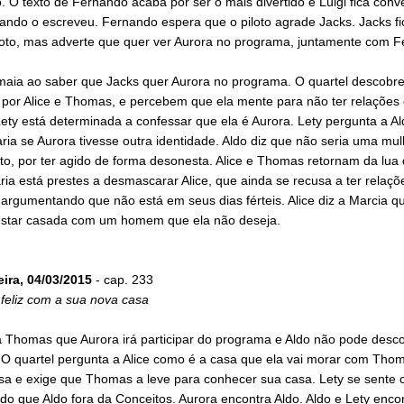
. O texto de Fernando acaba por ser o mais divertido e Luigi fica conv
ndo o escreveu. Fernando espera que o piloto agrade Jacks. Jacks fic
loto, mas adverte que quer ver Aurora no programa, juntamente com F
maia ao saber que Jacks quer Aurora no programa. O quartel descobre
 por Alice e Thomas, e percebem que ela mente para não ter relações
ety está determinada a confessar que ela é Aurora. Lety pergunta a A
ria se Aurora tivesse outra identidade. Aldo diz que não seria uma mul
to, por ter agido de forma desonesta. Alice e Thomas retornam da lua 
ia está prestes a desmascarar Alice, que ainda se recusa a ter relaç
argumentando que não está em seus dias férteis. Alice diz a Marcia q
 estar casada com um homem que ela não deseja.
eira, 04/03/2015
- cap. 233
a feliz com a sua nova casa
a Thomas que Aurora irá participar do programa e Aldo não pode desco
O quartel pergunta a Alice como é a casa que ela vai morar com Thom
osa e exige que Thomas a leve para conhecer sua casa. Lety se sente 
do que Aldo fora da Conceitos. Aurora encontra Aldo. Aldo e Lety enc