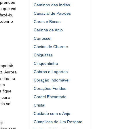
aprendeu
Caminho das Indias
a que vai
Canavial de Paixões
azê-lo,
obrir o
Caras e Bocas
Carinha de Anjo
Carrossel
Cheias de Charme
Chiquititas
Cinquentinha
mprimir
Cobras e Lagartos
z, Aurora
 -lhe na
Coração Indomável
 em
Corações Feridos
e fique
Cordel Encantado
s para
ela se
Cristal
Cuidado com o Anjo
Cúmplices de Um Resgate
i.
lina está