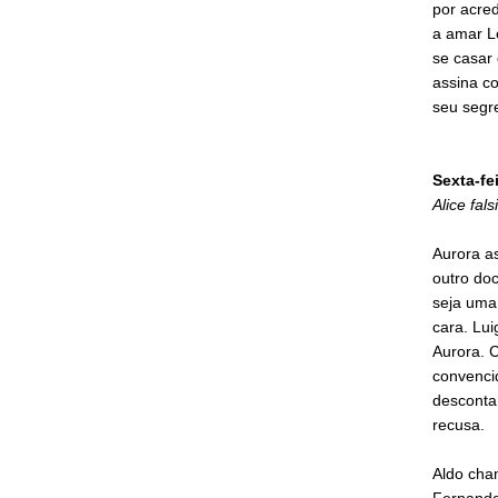
por acre
a amar L
se casar 
assina co
seu segr
Sexta-fe
Alice fal
Aurora as
outro doc
seja uma
cara. Lui
Aurora. C
convencid
desconta
recusa.
Aldo cham
Fernando 