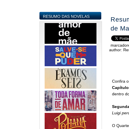
RESUMO DAS NOVELAS
Resum
de Ma
marcador
author:
Re
Confira 
Capítulo
dentro do
Segunda-
Luigi pe
O Quarte