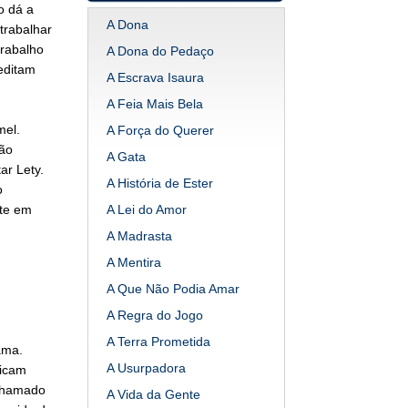
o dá a
A Dona
trabalhar
trabalho
A Dona do Pedaço
editam
A Escrava Isaura
A Feia Mais Bela
mel.
A Força do Querer
ão
A Gata
r Lety.
A História de Ester
o
ate em
A Lei do Amor
A Madrasta
A Mentira
A Que Não Podia Amar
A Regra do Jogo
A Terra Prometida
ama.
A Usurpadora
ficam
 chamado
A Vida da Gente