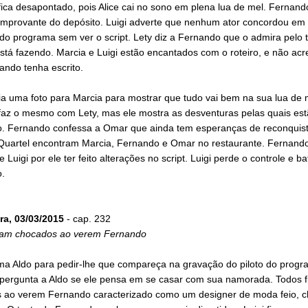
ica desapontado, pois Alice cai no sono em plena lua de mel. Fernand
omprovante do depósito. Luigi adverte que nenhum ator concordou em 
 do programa sem ver o script. Lety diz a Fernando que o admira pelo 
stá fazendo. Marcia e Luigi estão encantados com o roteiro, e não acr
ando tenha escrito.
ia uma foto para Marcia para mostrar que tudo vai bem na sua lua de 
az o mesmo com Lety, mas ele mostra as desventuras pelas quais est
. Fernando confessa a Omar que ainda tem esperanças de reconquista
 Quartel encontram Marcia, Fernando e Omar no restaurante. Fernand
 Luigi por ele ter feito alterações no script. Luigi perde o controle e b
.
ra, 03/03/2015
- cap. 232
cam chocados ao verem Fernando
ma Aldo para pedir-lhe que compareça na gravação do piloto do progr
pergunta a Aldo se ele pensa em se casar com sua namorada. Todos 
 ao verem Fernando caracterizado como um designer de moda feio,