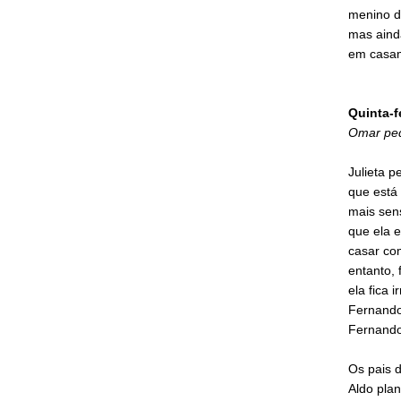
menino de
mas ainda
em casa
Quinta-f
Omar ped
Julieta p
que está
mais sen
que ela 
casar com
entanto, 
ela fica 
Fernando
Fernando 
Os pais 
Aldo pla