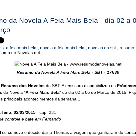
o da Novela A Feia Mais Bela - dia 02 a 
rço
es:
a feia mais bela
,
novela a feia mais bela
,
novelas do sbt
,
resumo 
sumo de Novelas.net
Resumo da Novela A Feia Mais Bela - SBT - 17h30
o
Resumo das Novelas
do SBT. A emissora disponibilizou os
Próximo
s
da Novela "
A Feia Mais Bela
" do dia 02 a 06 de Março de 2015. Fiq
s principais acontecimentos da semana...
feira, 02/03/2015
- cap. 231
rde controle e bate em Fernando
l se comove e decide dar a Thomas a viagem que ganharam do concu