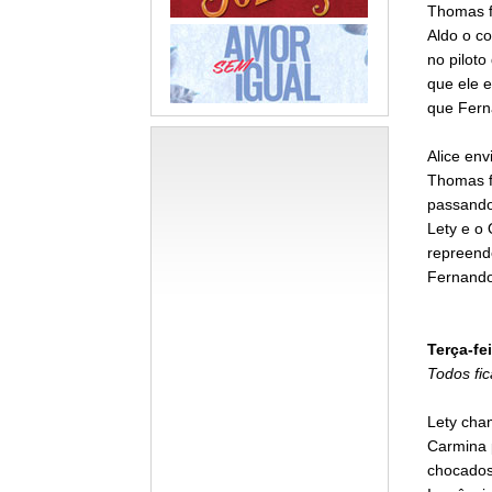
Thomas f
Aldo o c
no piloto
que ele e
que Fern
Alice env
Thomas f
passando
Lety e o
repreende
Fernando
Terça-fei
Todos fi
Lety cha
Carmina 
chocados