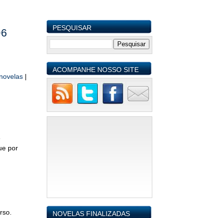
PESQUISAR
06
ACOMPANHE NOSSO SITE
novelas
|
s
ue por
rso.
NOVELAS FINALIZADAS