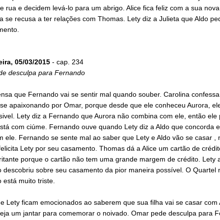
 rua e decidem levá-lo para um abrigo. Alice fica feliz com a sua nova
 se recusa a ter relações com Thomas. Lety diz a Julieta que Aldo ped
mento.
eira, 05/03/2015
- cap. 234
e desculpa para Fernando
ensa que Fernando vai se sentir mal quando souber. Carolina confessa
 se apaixonando por Omar, porque desde que ele conheceu Aurora, ele
sivel. Lety diz a Fernando que Aurora não combina com ele, então ele
está com ciúme. Fernando ouve quando Lety diz a Aldo que concorda 
 ele. Fernando se sente mal ao saber que Lety e Aldo vão se casar , 
felicita Lety por seu casamento. Thomas dá a Alice um cartão de crédi
irritante porque o cartão não tem uma grande margem de crédito. Lety
 descobriu sobre seu casamento da pior maneira possível. O Quartel 
está muito triste.
de Lety ficam emocionados ao saberem que sua filha vai se casar com 
neja um jantar para comemorar o noivado. Omar pede desculpa para 