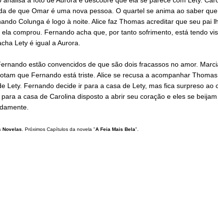
da de que Omar é uma nova pessoa. O quartel se anima ao saber que 
ndo Colunga é logo à noite. Alice faz Thomas acreditar que seu pai l
 ela comprou. Fernando acha que, por tanto sofrimento, está tendo vis
acha Lety é igual a Aurora.
ernando estão convencidos de que são dois fracassos no amor. Marci
notam que Fernando está triste. Alice se recusa a acompanhar Thomas 
e Lety. Fernando decide ir para a casa de Lety, mas fica surpreso ao 
para a casa de Carolina disposto a abrir seu coração e eles se beijam
damente.
 Novelas
. Próximos Capítulos da novela "
A Feia Mais Bela
".