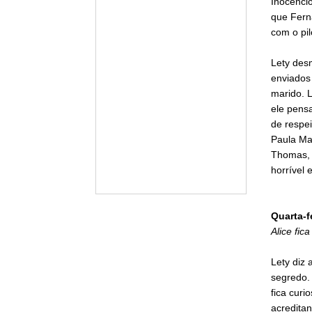
Inocêncio
que Ferna
com o pi
Lety des
enviados
marido. L
ele pensa
de respei
Paula Mar
Thomas, 
horrível
Quarta-f
Alice fic
Lety diz 
segredo. 
fica curi
acreditan