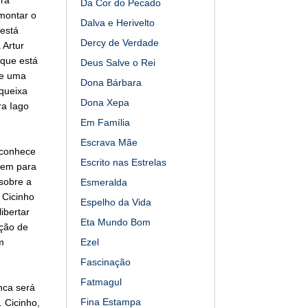
Da Cor do Pecado
montar o
Dalva e Herivelto
 está
Dercy de Verdade
 Artur
 que está
Deus Salve o Rei
de uma
Dona Bárbara
queixa
Dona Xepa
ra Iago
Em Família
Escrava Mãe
econhece
Escrito nas Estrelas
arem para
sobre a
Esmeralda
 Cicinho
Espelho da Vida
ibertar
Eta Mundo Bom
ação de
m
Ezel
Fascinação
Fatmagul
unca será
Fina Estampa
 Cicinho,