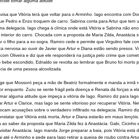
ecide tomar alguma atitude
visa que Vitória terá que voltar para o Arminho. Iago encontra com Do
ue Pedro e Enzo troquem de carro. Sabrina conta para Artur que tem 
o na delegacia. Iago chega à clínica onde está Vitória e Sabrina não enc
interior do carro. Chocada com a proposta de Maria Zilda, Anastácia 
r o filho para a ex-sogra. Ramiro cede e permite que Virgulino fale com
ica nervosa ao ouvir de Javier que Artur e Diana estão sendo presos. Vi
com Oliveira e diz que ele responderá na justiça pelo crime que comet
 bebe escondido, Ednaldo se revolta ao lembrar que Bruno foi morto p
cia de uma pessoa alcoolizada.
ige que Mossoró peça a mão de Beatriz formalmente e manda a irmã re
or enquanto. Zuzu se sente frágil pela doença e Renata dá forças a ela
mar alguma atitude que impeça a vitória de Iago. Ramiro diz para Iago
ar Artur e Clarice, mas Iago se sente vitorioso por recuperar Vitória. Ne
rocam acusações sobre o verdadeiro infiltrado na delegacia. Ramiro di
onstatar que Vitória está morta, Artur e Diana estarão em maus lençóis.
a ao saber da proposta que Maria Zilda fez à Anastácia. Gabi, Cicinho e
isitar Anastácia. Iago manda Jorge preparar a baia, pois Vitória está d
ai até o Arminho e pede para Iago retirar a queixa de roubo contra Artu