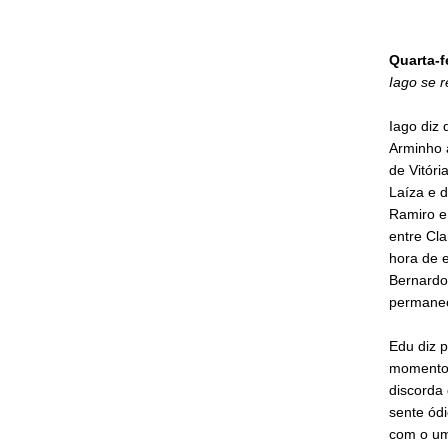
Quarta-f
Iago se 
Iago diz 
Arminho 
de Vitóri
Laíza e d
Ramiro e
entre Cla
hora de e
Bernardo
permanec
Edu diz p
momentos 
discorda 
sente ódi
com o uma