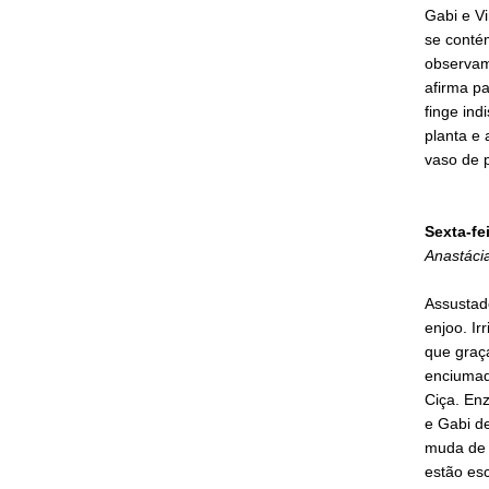
Gabi e Vi
se contém
observam
afirma p
finge ind
planta e 
vaso de p
Sexta-fe
Anastácia
Assustad
enjoo. Ir
que graça
enciumada
Ciça. Enz
e Gabi d
muda de a
estão es