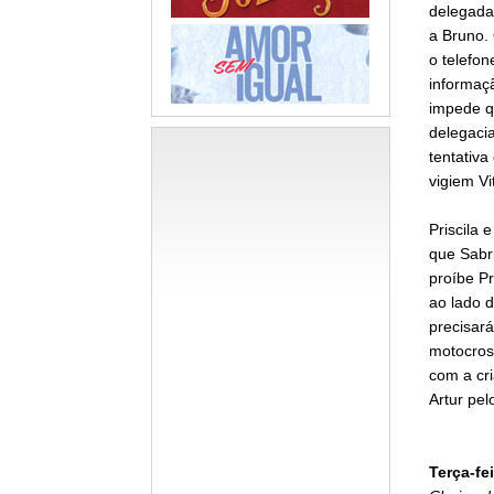
delegada 
a Bruno. 
o telefo
informaçã
impede qu
delegaci
tentativa
vigiem Vit
Priscila
que Sabri
proíbe P
ao lado d
precisará
motocross
com a cr
Artur pel
Terça-fei