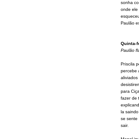
sonha com
onde ele 
esqueceu 
Paulão e
Quinta-f
Paulão f
Priscila 
percebe a
aliviado
desistire
para Ciça
fazer de 
explican
la saindo
se sente
sair.
Manel in