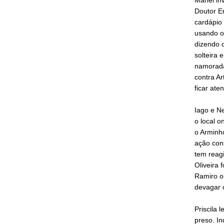
Doutor Er
cardápio 
usando o 
dizendo q
solteira 
namorada
contra Ar
ficar ate
Iago e N
o local o
o Arminh
ação cont
tem reagi
Oliveira 
Ramiro ou
devagar 
Priscila 
preso. In