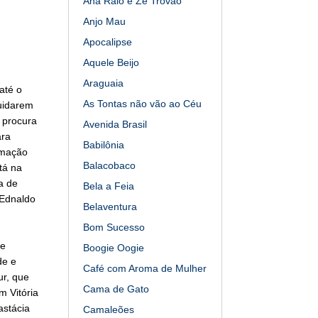
Ana Raio e Zé Trovão
Anjo Mau
Apocalipse
Aquele Beijo
Araguaia
até o
As Tontas não vão ao Céu
uidarem
ó procura
Avenida Brasil
ara
Babilônia
imação
Balacobaco
tá na
a de
Bela a Feia
 Ednaldo
Belaventura
Bom Sucesso
de
Boogie Oogie
de e
Café com Aroma de Mulher
ur, que
Cama de Gato
m Vitória
astácia
Camaleões