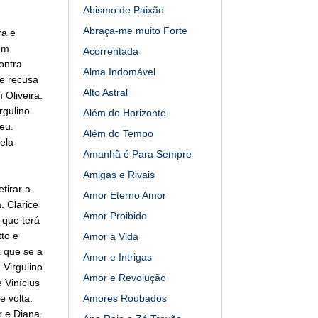
Abismo de Paixão
Abraça-me muito Forte
ra e
um
Acorrentada
ontra
Alma Indomável
se recusa
Alto Astral
 Oliveira.
rgulino
Além do Horizonte
eu.
Além do Tempo
ela
Amanhã é Para Sempre
Amigas e Rivais
tirar a
Amor Eterno Amor
. Clarice
Amor Proibido
 que terá
tto e
Amor a Vida
z que se a
Amor e Intrigas
 Virgulino
Amor e Revolução
 Vinícius
e volta.
Amores Roubados
r e Diana.