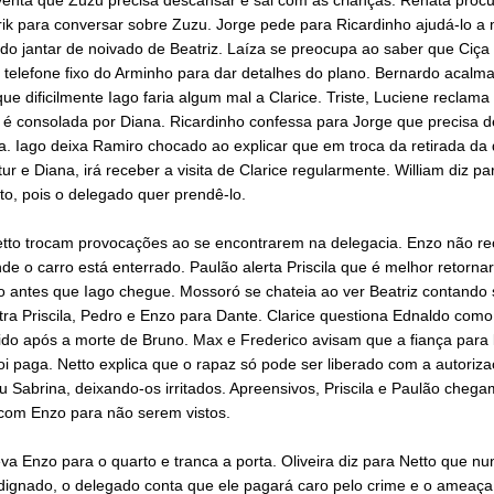
ik para conversar sobre Zuzu. Jorge pede para Ricardinho ajudá-lo a 
do jantar de noivado de Beatriz. Laíza se preocupa ao saber que Ciça
telefone fixo do Arminho para dar detalhes do plano. Bernardo acalma
ue dificilmente Iago faria algum mal a Clarice. Triste, Luciene reclama
e é consolada por Diana. Ricardinho confessa para Jorge que precisa 
. Iago deixa Ramiro chocado ao explicar que em troca da retirada da 
tur e Diana, irá receber a visita de Clarice regularmente. William diz pa
nto, pois o delegado quer prendê-lo.
etto trocam provocações ao se encontrarem na delegacia. Enzo não r
nde o carro está enterrado. Paulão alerta Priscila que é melhor retorn
o antes que Iago chegue. Mossoró se chateia ao ver Beatriz contando 
ra Priscila, Pedro e Enzo para Dante. Clarice questiona Ednaldo como
do após a morte de Bruno. Max e Frederico avisam que a fiança para l
foi paga. Netto explica que o rapaz só pode ser liberado com a autoriz
 Sabrina, deixando-os irritados. Apreensivos, Priscila e Paulão chega
com Enzo para não serem vistos.
leva Enzo para o quarto e tranca a porta. Oliveira diz para Netto que n
dignado, o delegado conta que ele pagará caro pelo crime e o ameaça.