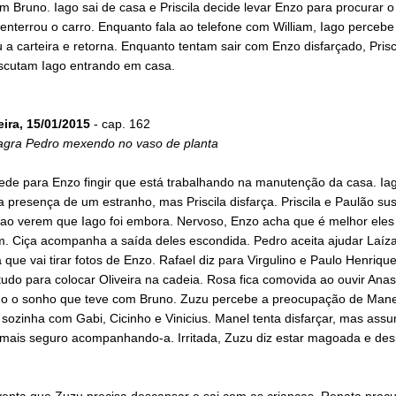
 Bruno. Iago sai de casa e Priscila decide levar Enzo para procurar o 
enterrou o carro. Enquanto fala ao telefone com William, Iago percebe
a carteira e retorna. Enquanto tentam sair com Enzo disfarçado, Prisc
scutam Iago entrando em casa.
eira, 15/01/2015
- cap. 162
lagra Pedro mexendo no vaso de planta
pede para Enzo fingir que está trabalhando na manutenção da casa. Ia
 presença de um estranho, mas Priscila disfarça. Priscila e Paulão su
s ao verem que Iago foi embora. Nervoso, Enzo acha que é melhor eles
m. Ciça acompanha a saída deles escondida. Pedro aceita ajudar Laíza
 que vai tirar fotos de Enzo. Rafael diz para Virgulino e Paulo Henriqu
tudo para colocar Oliveira na cadeia. Rosa fica comovida ao ouvir Anas
do o sonho que teve com Bruno. Zuzu percebe a preocupação de Mane
 sozinha com Gabi, Cicinho e Vinicius. Manel tenta disfarçar, mas ass
 mais seguro acompanhando-a. Irritada, Zuzu diz estar magoada e des
venta que Zuzu precisa descansar e sai com as crianças. Renata proc