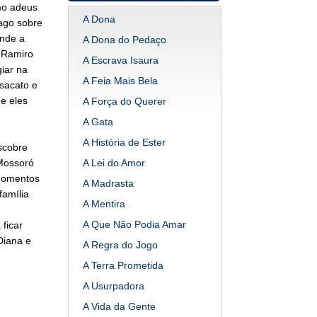
imo adeus
A Dona
Iago sobre
onde a
A Dona do Pedaço
. Ramiro
A Escrava Isaura
iar na
A Feia Mais Bela
sacato e
ue eles
A Força do Querer
A Gata
A História de Ester
scobre
 Mossoró
A Lei do Amor
 momentos
A Madrasta
família
A Mentira
A Que Não Podia Amar
ficar
Diana e
A Regra do Jogo
A Terra Prometida
A Usurpadora
A Vida da Gente