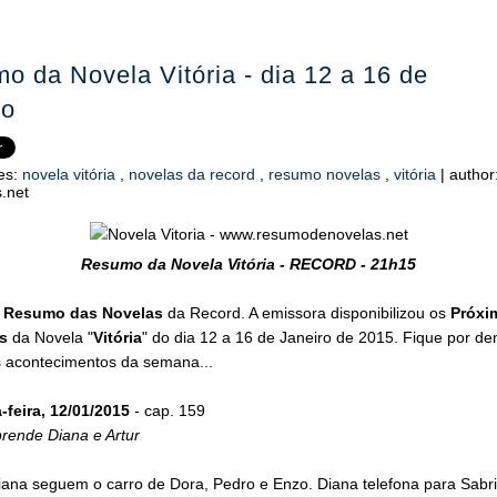
o da Novela Vitória - dia 12 a 16 de
ro
es:
novela vitória
,
novelas da record
,
resumo novelas
,
vitória
|
author
.net
Resumo da Novela Vitória - RECORD - 21h15
o
Resumo das Novelas
da Record. A emissora disponibilizou os
Próxi
s
da Novela "
Vitória
" do dia 12 a 16 de Janeiro de 2015. Fique por de
s acontecimentos da semana...
feira, 12/01/2015
- cap. 159
rende Diana e Artur
iana seguem o carro de Dora, Pedro e Enzo. Diana telefona para Sabri