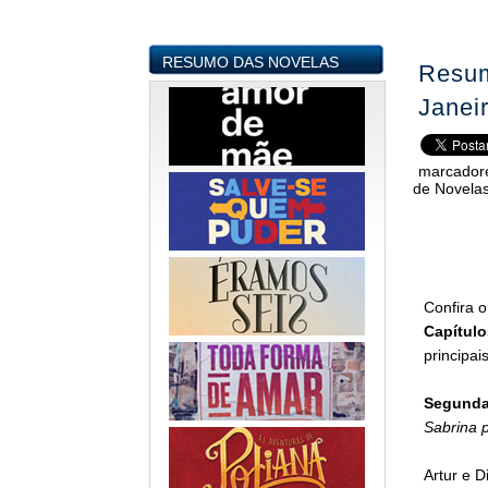
RESUMO DAS NOVELAS
Resum
Janei
marcador
de Novelas
Confira 
Capítulo
principai
Segunda-
Sabrina p
Artur e D