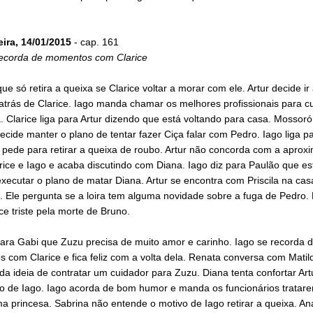
eira, 14/01/2015
- cap. 161
recorda de momentos com Clarice
que só retira a queixa se Clarice voltar a morar com ele. Artur decide ir 
atrás de Clarice. Iago manda chamar os melhores profissionais para c
a. Clarice liga para Artur dizendo que está voltando para casa. Mossor
ecide manter o plano de tentar fazer Ciça falar com Pedro. Iago liga p
 pede para retirar a queixa de roubo. Artur não concorda com a aprox
rice e Iago e acaba discutindo com Diana. Iago diz para Paulão que es
xecutar o plano de matar Diana. Artur se encontra com Priscila na cas
. Ele pergunta se a loira tem alguma novidade sobre a fuga de Pedro.
e triste pela morte de Bruno.
ara Gabi que Zuzu precisa de muito amor e carinho. Iago se recorda 
com Clarice e fica feliz com a volta dela. Renata conversa com Matil
da ideia de contratar um cuidador para Zuzu. Diana tenta confortar Art
o de Iago. Iago acorda de bom humor e manda os funcionários tratare
 princesa. Sabrina não entende o motivo de Iago retirar a queixa. An