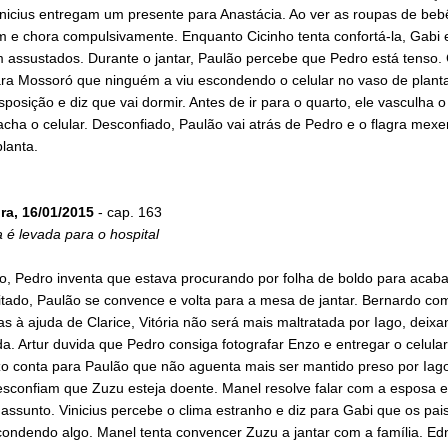
nicius entregam um presente para Anastácia. Ao ver as roupas de beb
 e chora compulsivamente. Enquanto Cicinho tenta confortá-la, Gabi e
 assustados. Durante o jantar, Paulão percebe que Pedro está tenso. 
ara Mossoró que ninguém a viu escondendo o celular no vaso de plant
isposição e diz que vai dormir. Antes de ir para o quarto, ele vasculha 
acha o celular. Desconfiado, Paulão vai atrás de Pedro e o flagra mex
lanta.
ira, 16/01/2015
- cap. 163
 é levada para o hospital
o, Pedro inventa que estava procurando por folha de boldo para acab
ritado, Paulão se convence e volta para a mesa de jantar. Bernardo c
s à ajuda de Clarice, Vitória não será mais maltratada por Iago, deixa
. Artur duvida que Pedro consiga fotografar Enzo e entregar o celular
o conta para Paulão que não aguenta mais ser mantido preso por Iago.
esconfiam que Zuzu esteja doente. Manel resolve falar com a esposa 
ssunto. Vinicius percebe o clima estranho e diz para Gabi que os pai
condendo algo. Manel tenta convencer Zuzu a jantar com a família. Ed