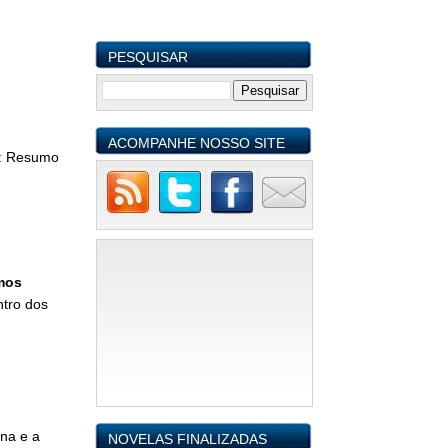
PESQUISAR
ACOMPANHE NOSSO SITE
:
Resumo
mos
ntro dos
na e a
NOVELAS FINALIZADAS