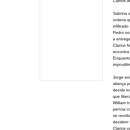
Clarice d
Sabrina a
ordena q
infiltrad
Pedro no 
a entrega
Clarice f
encontra 
Enquanto
imprudên
Jorge ex
aliança p
decide to
que liber
William t
perícia c
se revolt
decidem v
Clarice v