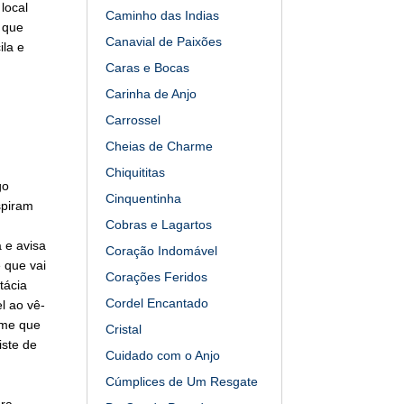
local
Caminho das Indias
 que
Canavial de Paixões
ila e
Caras e Bocas
Carinha de Anjo
Carrossel
Cheias de Charme
Chiquititas
go
Cinquentinha
spiram
Cobras e Lagartos
 e avisa
Coração Indomável
e que vai
Corações Feridos
tácia
Cordel Encantado
l ao vê-
ume que
Cristal
iste de
Cuidado com o Anjo
Cúmplices de Um Resgate
ura