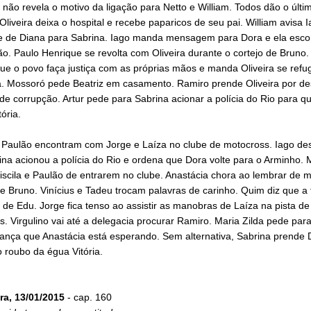
não revela o motivo da ligação para Netto e William. Todos dão o últ
Oliveira deixa o hospital e recebe paparicos de seu pai. William avisa 
ne de Diana para Sabrina. Iago manda mensagem para Dora e ela esc
o. Paulo Henrique se revolta com Oliveira durante o cortejo de Bruno
e o povo faça justiça com as próprias mãos e manda Oliveira se refug
a. Mossoró pede Beatriz em casamento. Ramiro prende Oliveira por de
 de corrupção. Artur pede para Sabrina acionar a polícia do Rio para q
ória.
 e Paulão encontram com Jorge e Laíza no clube de motocross. Iago de
na acionou a polícia do Rio e ordena que Dora volte para o Arminho.
riscila e Paulão de entrarem no clube. Anastácia chora ao lembrar de
e Bruno. Vinícius e Tadeu trocam palavras de carinho. Quim diz que a 
 de Edu. Jorge fica tenso ao assistir as manobras de Laíza na pista de
. Virgulino vai até a delegacia procurar Ramiro. Maria Zilda pede para 
iança que Anastácia está esperando. Sem alternativa, Sabrina prende 
o roubo da égua Vitória.
ra, 13/01/2015
- cap. 160