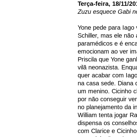
Terça-feira, 18/11/20
Zuzu esquece Gabi n
Yone pede para Iago v
Schiller, mas ele não
paramédicos e é enca
emocionam ao ver ima
Priscila que Yone gan
vilã neonazista. Enq
quer acabar com Iago
na casa sede. Diana 
um menino. Cicinho ch
por não conseguir ver
no planejamento da i
William tenta jogar R
dispensa os conselhos
com Clarice e Cicinho