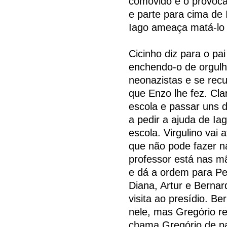
comovido e o provoca
e parte para cima de 
Iago ameaça matá-lo 
Cicinho diz para o pa
enchendo-o de orgulh
neonazistas e se recu
que Enzo lhe fez. Clar
escola e passar uns 
a pedir a ajuda de I
escola. Virgulino vai 
que não pode fazer n
professor está nas m
e dá a ordem para Ped
Diana, Artur e Berna
visita ao presídio. B
nele, mas Gregório re
chama Gregório de pa