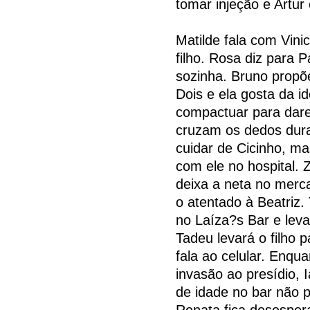
tomar injeção e Artur o
Matilde fala com Vini
filho. Rosa diz para 
sozinha. Bruno propõ
Dois e ela gosta da i
compactuar para dar
cruzam os dedos dura
cuidar de Cicinho, ma
com ele no hospital.
deixa a neta no merc
o atentado à Beatriz.
no Laíza?s Bar e leva
Tadeu levará o filho 
fala ao celular. Enqua
invasão ao presídio, 
de idade no bar não
Renata fica desesper