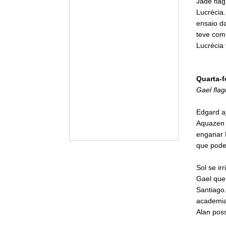
Jade flag
Lucrécia
ensaio d
teve com
Lucrécia 
Quarta-f
Gael fla
Edgard a
Aquazen 
enganar L
que pode
Sol se ir
Gael que
Santiago.
academia
Alan poss