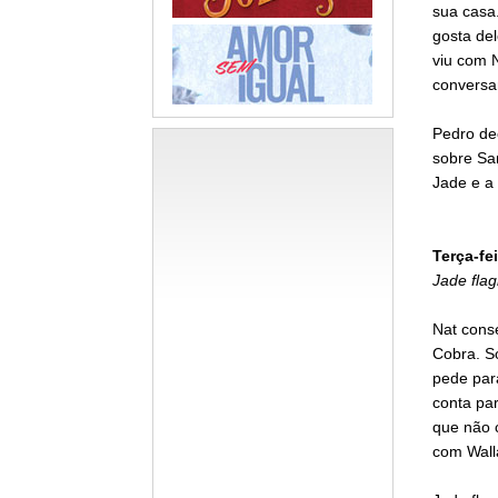
sua casa
gosta del
viu com 
conversa
Pedro de
sobre Sa
Jade e a 
Terça-fei
Jade fla
Nat cons
Cobra. So
pede par
conta pa
que não c
com Wall