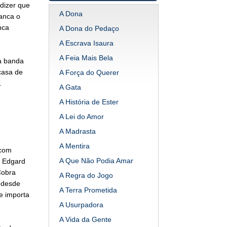
dizer que
A Dona
ianca o
nca
A Dona do Pedaço
A Escrava Isaura
A Feia Mais Bela
a banda
casa de
A Força do Querer
.
A Gata
A História de Ester
A Lei do Amor
A Madrasta
A Mentira
 com
A Que Não Podia Amar
. Edgard
Cobra
A Regra do Jogo
 desde
A Terra Prometida
se importa
A Usurpadora
A Vida da Gente