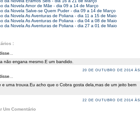
 da Novela Éramos Seis - dia 16 a 21 de Março
 da Novela Amor de Mãe - dia 09 a 14 de Março
 da Novela Salve-se Quem Puder - dia 09 a 14 de Março
 da Novela As Aventuras de Poliana - dia 11 a 15 de Maio
 da Novela As Aventuras de Poliana - dia 04 a 08 de Maio
 da Novela As Aventuras de Poliana - dia 27 a 01 de Maio
ários :
isse...
ra não engana mesmo.E um bandido.
20 DE OUTUBRO DE 2014 ÀS
isse...
 e uma trouxa.Eu acho que o Cobra gosta dela,mas de um jeito bem
22 DE OUTUBRO DE 2014 ÀS
r Um Comentário