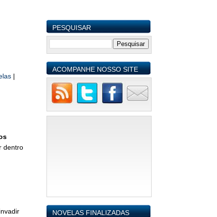
PESQUISAR
ACOMPANHE NOSSO SITE
elas
|
os
r dentro
invadir
NOVELAS FINALIZADAS