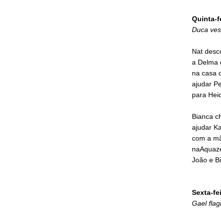
Quinta-f
Duca ves
Nat desco
a Delma 
na casa 
ajudar Pe
para Hei
Bianca c
ajudar K
com a mã
naAquaze
João e Bi
Sexta-fe
Gael flag