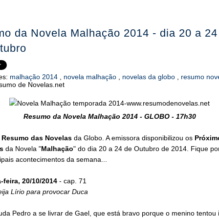
o da Novela Malhação 2014 - dia 20 a 24
tubro
es:
malhação 2014
,
novela malhação
,
novelas da globo
,
resumo nov
sumo de Novelas.net
Resumo da Novela Malhação 2014 - GLOBO - 17h30
o
Resumo das Novelas
da Globo. A emissora disponibilizou os
Próxim
s
da Novela "
Malhação
" do dia 20 a 24 de Outubro de 2014. Fique po
cipais acontecimentos da semana...
feira, 20/10/2014
- cap. 71
ija Lírio para provocar Duca
uda Pedro a se livrar de Gael, que está bravo porque o menino tentou 