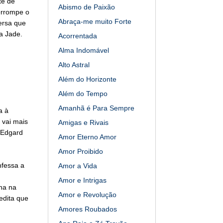
te de
Abismo de Paixão
errompe o
Abraça-me muito Forte
ersa que
a Jade.
Acorrentada
Alma Indomável
Alto Astral
Além do Horizonte
Além do Tempo
Amanhã é Para Sempre
a à
 vai mais
Amigas e Rivais
 Edgard
Amor Eterno Amor
Amor Proibido
nfessa a
Amor a Vida
Amor e Intrigas
na na
Amor e Revolução
edita que
Amores Roubados