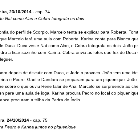
eira, 23/10/2014
- cap. 74
te Nat como Alan e Cobra fotografa os dois
nfia do perfil de Scorpio. Marcelo tenta se explicar para Roberta. Tom
que Marcelo fará uma aula com Roberta. Karina conta para Bianca que
de Duca. Duca veste Nat como Alan, e Cobra fotografa os dois. João p
dro a ficar sozinho com Karina. Cobra envia as fotos que fez de Duca 
deguer.
hora depois de discutir com Duca, e Jade a provoca. João tem uma ide
arina e Pedro. Gael e Dandara se preparam para um piquenique. João
e sobre o que ouviu René falar de Ana. Marcelo se surpreende ao ch
n para uma aula de ioga. Karina procura Pedro no local do piquenique
anca procuram a trilha da Pedra do Índio.
ira, 24/10/2014
- cap. 75
ra Pedro e Karina juntos no piquenique