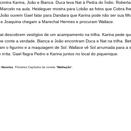
ontra Karina, João e Bianca. Duca leva Nat à Pedra do Índio. Roberta
 Marcelo na aula. Heideguer mostra para Lobão as fotos que Cobra lhe
João ouvem Gael falar para Dandara que Karina pode não ser sua filha
 e Joaquina chegam a Marechal Hermes e procuram Wallace.
at descobrem vestígios de um acampamento na trilha. Karina pede qu
e conte a verdade. Bianca e João encontram Duca e Nat na trilha. Bet
icam o figurino e a maquiagem de Sol. Wallace vê Sol arrumada para a 
e irrita. Gael flagra Pedro e Karina juntos no local do piquenique.
 Novelas
. Próximos Capítulos da novela "
Malhação
".