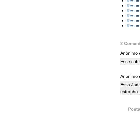
Resumo
Resumo
Resumo
Resumo
Resumo
Resumo
2 Coment
Anônimo d
Esse cob
Anônimo d
Essa Jade
estranho.
Posta