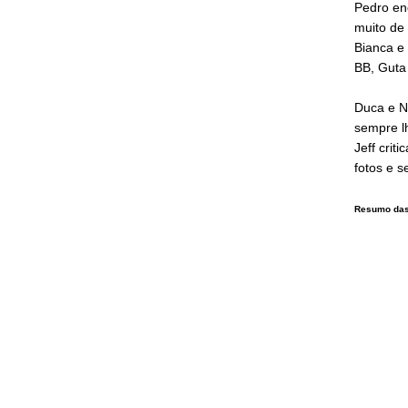
Pedro enc
muito de
Bianca e 
BB, Guta
Duca e N
sempre lh
Jeff crit
fotos e s
Resumo das