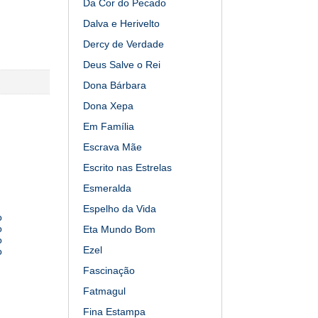
Da Cor do Pecado
Dalva e Herivelto
Dercy de Verdade
Deus Salve o Rei
Dona Bárbara
Dona Xepa
Em Família
Escrava Mãe
Escrito nas Estrelas
Esmeralda
Espelho da Vida
o
o
Eta Mundo Bom
o
Ezel
o
Fascinação
Fatmagul
Fina Estampa