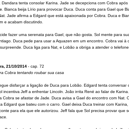
. Dandara tenta consolar Karina. Jade se decepciona com Cobra após 
e. Bianca beija Lírio para provocar Duca. Duca conta para Gael que B
Nat. Jade afirma a Edgard que está apaixonada por Cobra. Duca e Bia
m e acabam discutindo.
cide fazer uma serenata para Gael, que não gosta. Sol mente para su
ntiago. Duca pede para usar a Aquazen em um encontro. Cobra vai à 
surpreende. Duca liga para Nat, e Lobão a obriga a atender o telefone
ra, 21/10/2014
- cap. 72
gra Cobra tentando roubar sua casa
egue disfarçar a ligação de Duca para Lobão. Edgard tenta conversar
l incentiva Jeff a enfrentar Lincoln. João irrita René ao falar de Karina
a Cobra se afastar de Jade. Duca avisa a Gael do encontro com Nat. 
ra Edgard que bateu com o carro. Gael deixa Duca treinar com Karina,
onte para ela que ele autorizou. Jeff fala que Sol precisa provar que 
ace.