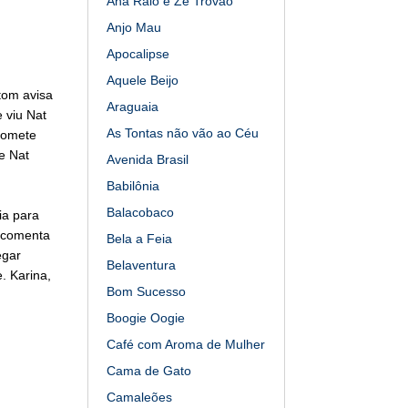
Ana Raio e Zé Trovão
Anjo Mau
Apocalipse
Aquele Beijo
tom avisa
Araguaia
 viu Nat
As Tontas não vão ao Céu
romete
e Nat
Avenida Brasil
Babilônia
Balacobaco
ia para
 comenta
Bela a Feia
egar
Belaventura
. Karina,
Bom Sucesso
Boogie Oogie
Café com Aroma de Mulher
Cama de Gato
Camaleões