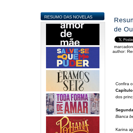
RESUMO DAS NOVELAS
Resum
de Ou
marcador
author:
Re
Confira 
Capítulo
dos prin
Segunda-
Bianca be
Karina aj