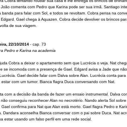
ra Cobra tentando roubar sua casa e lhe entrega os brincos de brilhan
. João comenta com Pedro que Karina pode ser sua irmã. Santiago int
a banda para falar com Sol, e todos se revoltam. Cobra pensa na conv
 Edgard. Gael chega à Aquazen. Cobra decide devolver os brincos par
volta de sua viagem.
eira, 22/10/2014
- cap. 73
gra Pedro e Karina na academia
juda Cobra a deixar o apartamento sem que Lucrécia o veja. Nat cheg
e se incomoda com a presença de Gael. Edgard avisa a Jade que não
ucrécia. Gael decide falar com Dalva sobre Alan. Lucrécia conta para
 estar com um tumor. Bianca flagra Duca conversando com Nat.
rita com a decisão da banda de fazer um ensaio instrumental. Dalva co
 não conseguiu reconhecer Alan no necrotério. Nando alerta Sol sobre
 Gael confirma para Nat que Alan está morto. Gael flagra Pedro e Kari
. Dandara aconselha Bianca conversar com o pai sobre Duca. Nat acr
a estar usando um falso perfil em uma rede social.