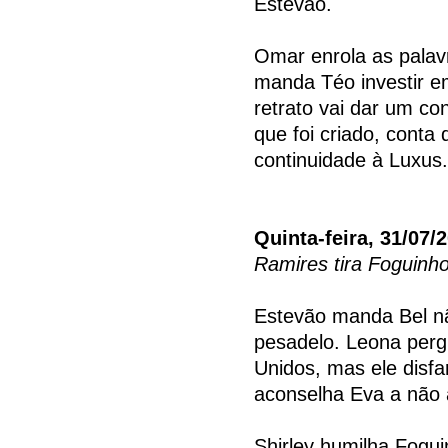
Estevão.
Omar enrola as palavr
manda Téo investir e
retrato vai dar um c
que foi criado, conta
continuidade à Luxus.
Quinta-feira, 31/07/
Ramires tira Foguinh
Estevão manda Bel nã
pesadelo. Leona perg
Unidos, mas ele disfa
aconselha Eva a não 
Shirley humilha Fogui