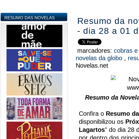
RESUMO DAS NOVELAS
Resumo da nov
- dia 28 a 01 
marcadores:
cobras e
novelas da globo
,
res
Novelas.net
Resumo da Novela
Confira o
Resumo da
disponibilizou os
Próx
Lagartos
" do dia 28 
por dentro dos princi