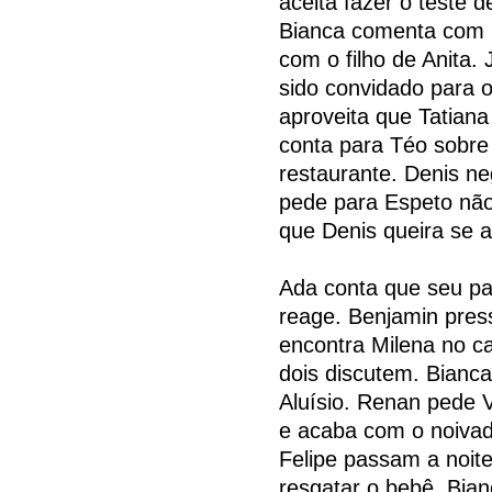
aceita fazer o teste 
Bianca comenta com F
com o filho de Anita.
sido convidado para 
aproveita que Tatiana 
conta para Téo sobre
restaurante. Denis n
pede para Espeto não
que Denis queira se a
Ada conta que seu p
reage. Benjamin press
encontra Milena no c
dois discutem. Bianca
Aluísio. Renan pede
e acaba com o noivad
Felipe passam a noit
resgatar o bebê. Bia