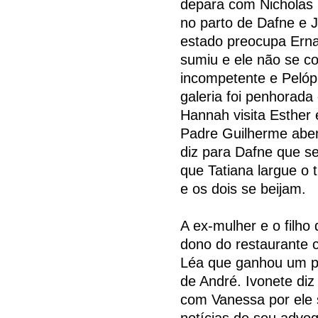
depara com Nicholas 
no parto de Dafne e 
estado preocupa Erna
sumiu e ele não se c
incompetente e Pelópi
galeria foi penhorada
Hannah visita Esther
Padre Guilherme abe
diz para Dafne que seu
que Tatiana largue o 
e os dois se beijam.
A ex-mulher e o filho
dono do restaurante c
Léa que ganhou um pr
de André. Ivonete di
com Vanessa por ele 
notícias de seu advog