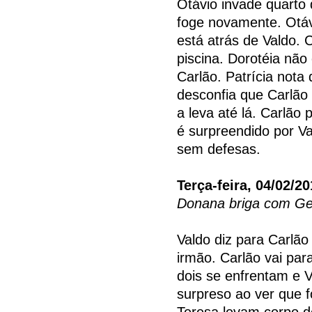
Otávio invade quarto 
foge novamente. Otáv
está atrás de Valdo. 
piscina. Dorotéia nã
Carlão. Patrícia nota
desconfia que Carlão
a leva até lá. Carlão
é surpreendido por Va
sem defesas.
Terça-feira, 04/02/2
Donana briga com Get
Valdo diz para Carlão
irmão. Carlão vai par
dois se enfrentam e Va
surpreso ao ver que f
Teresa levam corpo d