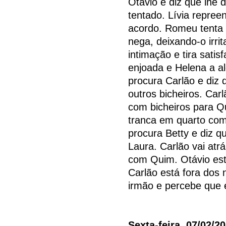
Otávio e diz que lhe 
tentado. Lívia repree
acordo. Romeu tenta 
nega, deixando-o irri
intimação e tira sati
enjoada e Helena a al
procura Carlão e diz
outros bicheiros. Carl
com bicheiros para Q
tranca em quarto com 
procura Betty e diz q
Laura. Carlão vai atr
com Quim. Otávio est
Carlão está fora dos
irmão e percebe que 
Sexta-feira, 07/02/2