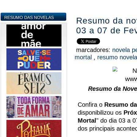
RESUMO DAS NOVELAS
Resumo da nov
03 a 07 de Fev
marcadores:
novela p
mortal
,
resumo novel
Resumo da Novel
Confira o
Resumo da
disponibilizou os
Próx
Mortal
" do dia 03 a 
dos principais acont