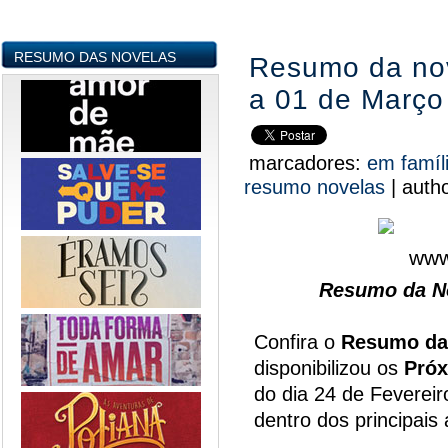
RESUMO DAS NOVELAS
Resumo da nov
a 01 de Março
marcadores:
em famíl
resumo novelas
|
auth
Resumo da No
Confira o
Resumo da
disponibilizou os
Próx
do dia 24 de Feverei
dentro dos principai