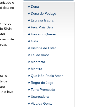
onizado e
A Dona
é dela no
A Dona do Pedaço
A Escrava Isaura
o morou
A Feia Mais Bela
e Silvia
ktor
A Força do Querer
 na noite
A Gata
rdar.
A História de Ester
A Lei do Amor
A Madrasta
A Mentira
A Que Não Podia Amar
ta. A
te de
A Regra do Jogo
para
A Terra Prometida
 e o leva
A Usurpadora
A Vida da Gente