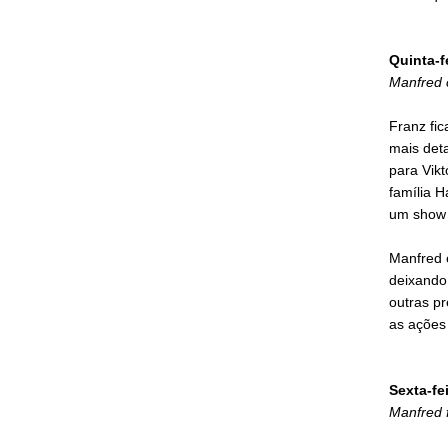
Quinta-f
Manfred 
Franz fi
mais deta
para Vikt
família 
um show b
Manfred o
deixando
outras pr
as ações
Sexta-fe
Manfred 