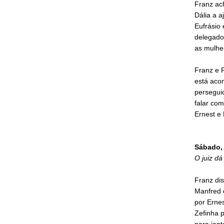
Franz ac
Dália a a
Eufrásio
delegado 
as mulhe
Franz e 
está aco
perseguid
falar com
Ernest e
Sábado, 
O juiz dá
Franz dis
Manfred d
por Erne
Zefinha p
para jant