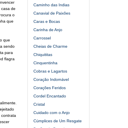
onvencer
Caminho das Indias
a casa de
Canavial de Paixões
rocura o
inha que
Caras e Bocas
Carinha de Anjo
Carrossel
 o que
va sendo
Cheias de Charme
ta para
Chiquititas
d flagra
Cinquentinha
Cobras e Lagartos
Coração Indomável
Corações Feridos
Cordel Encantado
alimente.
Cristal
ejeitado
Cuidado com o Anjo
 contrata
Cúmplices de Um Resgate
descer