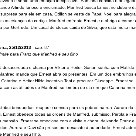
Tavinho e sente uma emoção inexplicável. Santinha convida o delegado
xando Arlindo furioso e enciumado. Manfred busca Ernest no clube e di
surpresa para ele em casa. Odilon se veste de Papai Noel para alegra
as as crianças do cortiço. Manfred enfrenta Ernest e o obriga a comer 
a por Gertrude. Um casal de idosos cuida de Silvia, que está muito m
eira, 25/12/2013
- cap. 87
mite para Franz que Manfred é seu filho
tá desacordada e chama por Viktor e Heitor. Sonan sonha com Matilde.
 Manfred manda que Ernest abra os presentes. Em um dos embrulhos 
 Catarina e Heitor.Hilda incentiva Toni a procurar Giuseppe. Ernest se
a com as atitudes de Manfred, se lembra do dia em que Catarina morr
stribui brinquedos, roupas e comida para os pobres na rua. Aurora dá 
i. Ernest obedece todas as ordens de Manfred, submisso. Pérola e Fr
 mansão. Ernest se emociona com a visita e chora, deixando Franz e 
dos. Aurora e Davi são presos por desacato à autoridade. Ernest admi
 Manfred é seu filho.