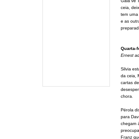
Gaia vê 
ceia, dei
tem uma 
e as outr
preparad
Quarta-f
Ernest ad
Silvia es
da ceia,
cartas de
desesper
chora.
Pérola di
para Dav
chegam à
preocupa
Franz que