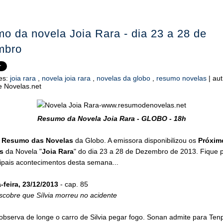
o da novela Joia Rara - dia 23 a 28 de
mbro
es:
joia rara
,
novela joia rara
,
novelas da globo
,
resumo novelas
|
aut
 Novelas.net
Resumo da Novela Joia Rara - GLOBO - 18h
o
Resumo das Novelas
da Globo. A emissora disponibilizou os
Próxim
s
da Novela "
Joia Rara
" do dia 23 a 28 de Dezembro de 2013. Fique p
ipais acontecimentos desta semana...
feira, 23/12/2013
- cap. 85
scobre que Sílvia morreu no acidente
observa de longe o carro de Silvia pegar fogo. Sonan admite para Ten