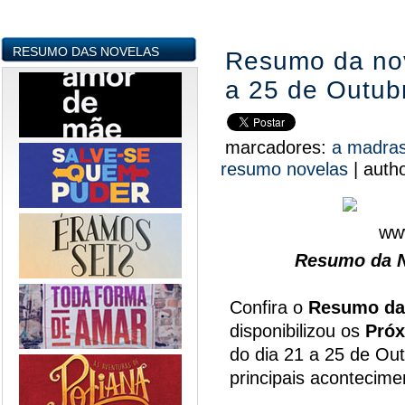
RESUMO DAS NOVELAS
Resumo da nov
a 25 de Outub
marcadores:
a madra
resumo novelas
|
auth
Resumo da N
Confira o
Resumo da
disponibilizou os
Próx
do dia 21 a 25 de Ou
principais acontecim