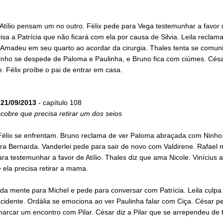
Atílio pensam um no outro. Félix pede para Vega testemunhar a favor d
isa a Patrícia que não ficará com ela por causa de Silvia. Leila recla
 Amadeu em seu quarto ao acordar da cirurgia. Thales tenta se comun
Ninho se despede de Paloma e Paulinha, e Bruno fica com ciúmes. Cés
e. Félix proíbe o pai de entrar em casa.
21/09/2013
- capítulo 108
scobre que precisa retirar um dos seios
Félix se enfrentam. Bruno reclama de ver Paloma abraçada com Ninho.
ra Bernarda. Vanderlei pede para sair de novo com Valdirene. Rafael 
ra testemunhar a favor de Atílio. Thales diz que ama Nicole. Vinícius a
e ela precisa retirar a mama.
da mente para Michel e pede para conversar com Patrícia. Leila culpa
cidente. Ordália se emociona ao ver Paulinha falar com Ciça. César p
rcar um encontro com Pilar. César diz a Pilar que se arrependeu de t