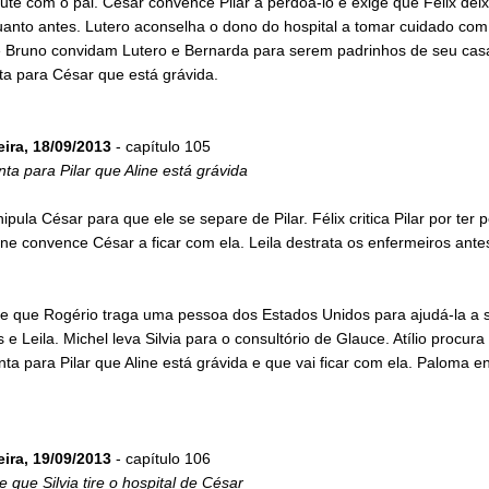
cute com o pai. César convence Pilar a perdoá-lo e exige que Félix dei
anto antes. Lutero aconselha o dono do hospital a tomar cuidado com 
 Bruno convidam Lutero e Bernarda para serem padrinhos de seu cas
ta para César que está grávida.
eira, 18/09/2013
- capítulo 105
ta para Pilar que Aline está grávida
ipula César para que ele se separe de Pilar. Félix critica Pilar por ter
ine convence César a ficar com ela. Leila destrata os enfermeiros ante
de que Rogério traga uma pessoa dos Estados Unidos para ajudá-la a s
 e Leila. Michel leva Silvia para o consultório de Glauce. Atílio procura
ta para Pilar que Aline está grávida e que vai ficar com ela. Paloma en
eira, 19/09/2013
- capítulo 106
ge que Silvia tire o hospital de César