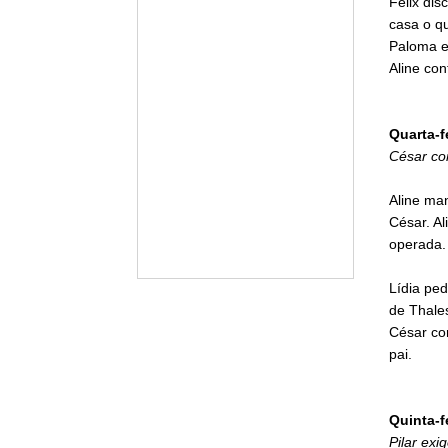
Félix dis
casa o qu
Paloma e
Aline con
Quarta-f
César con
Aline man
César. Al
operada.
Lídia pe
de Thales
César con
pai.
Quinta-f
Pilar exi