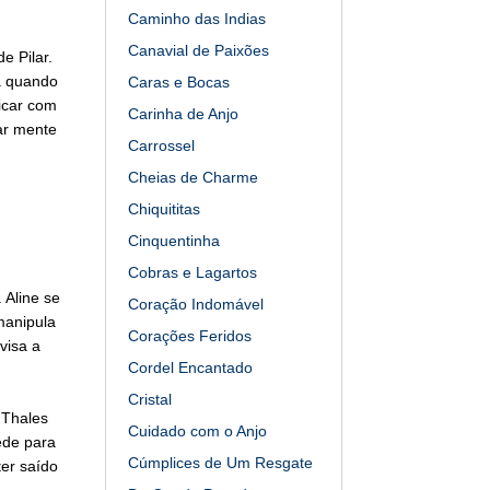
Caminho das Indias
Canavial de Paixões
e Pilar.
ma quando
Caras e Bocas
icar com
Carinha de Anjo
ar mente
Carrossel
Cheias de Charme
Chiquititas
Cinquentinha
Cobras e Lagartos
 Aline se
Coração Indomável
manipula
Corações Feridos
visa a
Cordel Encantado
Cristal
 Thales
Cuidado com o Anjo
ede para
Cúmplices de Um Resgate
er saído