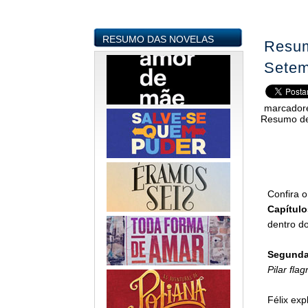
RESUMO DAS NOVELAS
Resum
Setem
marcador
Resumo de
Confira 
Capítulo
dentro do
Segunda-
Pilar fla
Félix exp