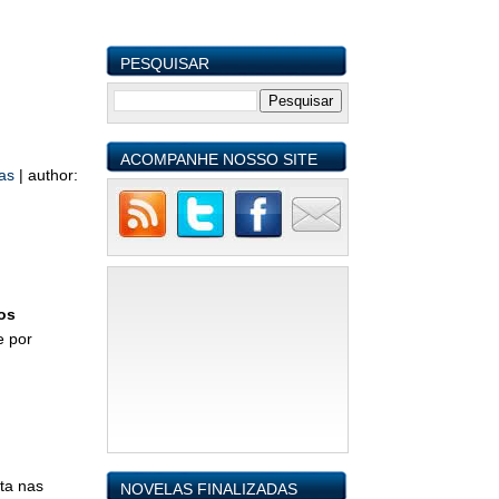
PESQUISAR
ACOMPANHE NOSSO SITE
las
|
author:
os
e por
ita nas
NOVELAS FINALIZADAS