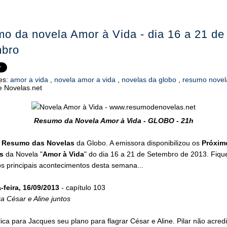
o da novela Amor à Vida - dia 16 a 21 de
bro
es:
amor a vida
,
novela amor a vida
,
novelas da globo
,
resumo nove
 Novelas.net
Resumo da Novela Amor à Vida - GLOBO - 21h
o
Resumo das Novelas
da Globo. A emissora disponibilizou os
Próxim
s
da Novela "
Amor à Vida
" do dia 16 a 21 de Setembro de 2013. Fiqu
s principais acontecimentos desta semana...
feira, 16/09/2013
- capítulo 103
gra César e Aline juntos
lica para Jacques seu plano para flagrar César e Aline. Pilar não acred