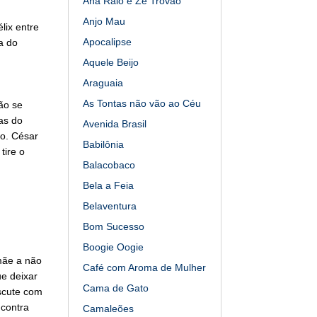
Ana Raio e Zé Trovão
Anjo Mau
lix entre
Apocalipse
a do
.
Aquele Beijo
Araguaia
As Tontas não vão ao Céu
ão se
as do
Avenida Brasil
o. César
Babilônia
tire o
Balacobaco
Bela a Feia
Belaventura
Bom Sucesso
Boogie Oogie
mãe a não
Café com Aroma de Mulher
ue deixar
Cama de Gato
iscute com
 contra
Camaleões