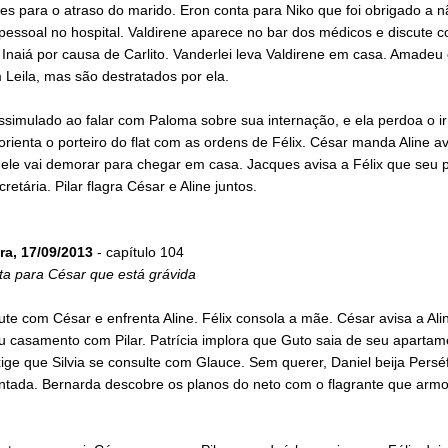
es para o atraso do marido. Eron conta para Niko que foi obrigado a 
pessoal no hospital. Valdirene aparece no bar dos médicos e discute 
Inaiá por causa de Carlito. Vanderlei leva Valdirene em casa. Amadeu 
Leila, mas são destratados por ela.
issimulado ao falar com Paloma sobre sua internação, e ela perdoa o i
rienta o porteiro do flat com as ordens de Félix. César manda Aline av
 ele vai demorar para chegar em casa. Jacques avisa a Félix que seu p
retária. Pilar flagra César e Aline juntos.
ra, 17/09/2013
- capítulo 104
ta para César que está grávida
cute com César e enfrenta Aline. Félix consola a mãe. César avisa a Ali
u casamento com Pilar. Patrícia implora que Guto saia de seu apartam
ige que Silvia se consulte com Glauce. Sem querer, Daniel beija Persé
antada. Bernarda descobre os planos do neto com o flagrante que arm