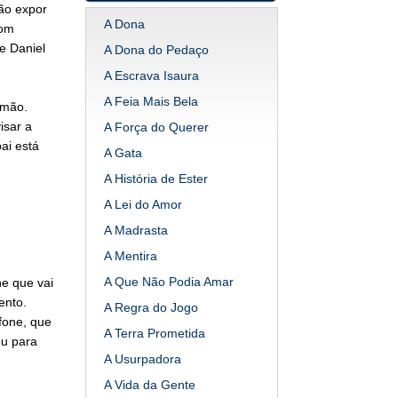
não expor
A Dona
com
e Daniel
A Dona do Pedaço
A Escrava Isaura
A Feia Mais Bela
rmão.
isar a
A Força do Querer
ai está
A Gata
A História de Ester
A Lei do Amor
A Madrasta
A Mentira
A Que Não Podia Amar
ne que vai
ento.
A Regra do Jogo
fone, que
A Terra Prometida
ou para
A Usurpadora
A Vida da Gente