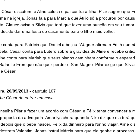
César discutem, e Aline coloca o pai contra a filha. Pilar sugere que Fé
a na igreja. Jonas fala para Márcia que Atílio só a procurou por caus
o. Glauce avisa a Silvia que terá que fazer uma punção em seu tumor
decide dar uma festa de casamento para o filho mais velho.
 conta para Patrícia que Daniel a beijou. Wagner afirma a Edith que n
dela. César conta para Lutero sobre a gravidez de Aline e recebe crític
line conta para Mariah que seus planos caminham conforme o esperad
Rafael e Eron que não quer perder o San Magno. Pilar exige que Silvia 
de César.
ira, 20/09/2013
- capítulo 107
íbe César de entrar em casa
onselha Pilar a fazer um acordo com César, e Félix tenta convencer a 
 proposta da advogada. Amarilys chora quando Niko diz que ela terá q
depois que o bebê nascer. Félix dá dinheiro para Ninho viajar. Aline d
destrata Valentim. Jonas instrui Márcia para que ela ganhe o processo