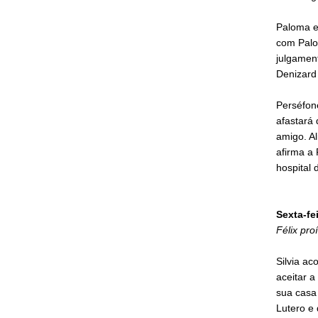
Paloma e 
com Palom
julgament
Denizard 
Perséfone
afastará 
amigo. A
afirma a 
hospital 
Sexta-fe
Félix pro
Silvia ac
aceitar a
sua casa 
Lutero e 