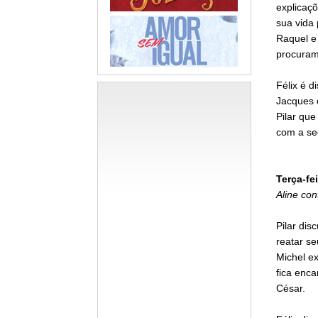
explicaçõ
sua vida 
Raquel e 
procuram 
Félix é d
Jacques o
Pilar que
com a sec
Terça-fei
Aline con
Pilar dis
reatar se
Michel ex
fica enc
César.