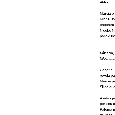
Atílio.
Márcia e 
Michel av
encontra
Nicole. 
para Alin
Sábado, 
Silvia de
César e 
revela pa
Márcia pa
Silvia qu
A advoga
por seu a
Paloma ma
de casa.