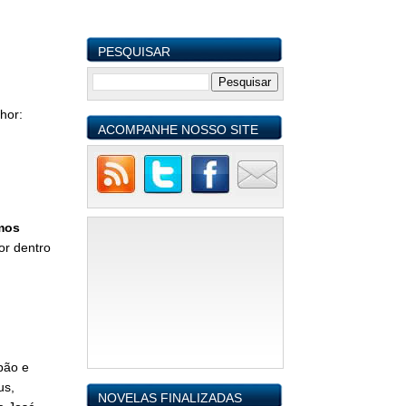
PESQUISAR
hor:
ACOMPANHE NOSSO SITE
mos
or dentro
pão e
us,
NOVELAS FINALIZADAS