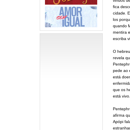
vindos d
fica des
cidade. 
los porqu
quando M
mentira e
escriba v
O hebreu
revela qu
Pentephr
pede ao e
está doen
enfermid
que os h
está vivo
Pentephre
afirma q
Apópi fal
estranha