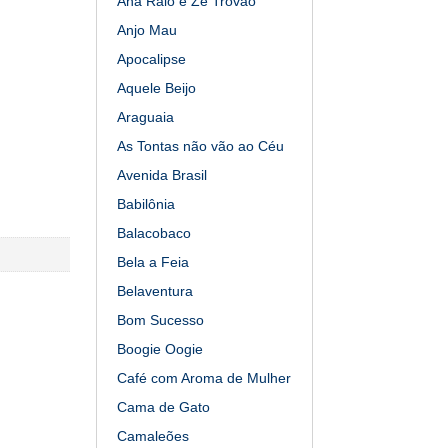
Ana Raio e Zé Trovão
Anjo Mau
Apocalipse
Aquele Beijo
Araguaia
As Tontas não vão ao Céu
Avenida Brasil
Babilônia
Balacobaco
Bela a Feia
Belaventura
Bom Sucesso
Boogie Oogie
Café com Aroma de Mulher
Cama de Gato
Camaleões