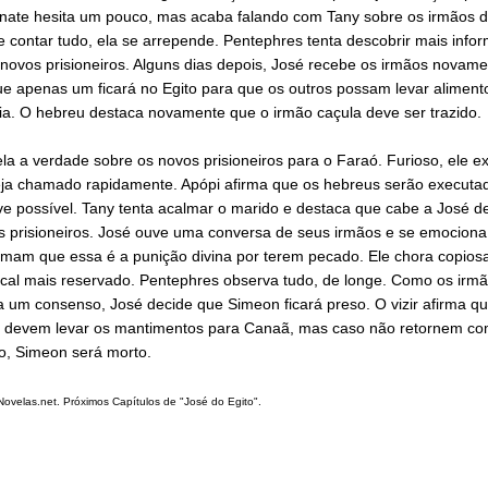
enate hesita um pouco, mas acaba falando com Tany sobre os irmãos d
 contar tudo, ela se arrepende. Pentephres tenta descobrir mais info
novos prisioneiros. Alguns dias depois, José recebe os irmãos novame
e apenas um ficará no Egito para que os outros possam levar aliment
ia. O hebreu destaca novamente que o irmão caçula deve ser trazido.
la a verdade sobre os novos prisioneiros para o Faraó. Furioso, ele e
seja chamado rapidamente. Apópi afirma que os hebreus serão executa
e possível. Tany tenta acalmar o marido e destaca que cabe a José de
os prisioneiros. José ouve uma conversa de seus irmãos e se emocion
irmam que essa é a punição divina por terem pecado. Ele chora copio
cal mais reservado. Pentephres observa tudo, de longe. Como os irm
 um consenso, José decide que Simeon ficará preso. O vizir afirma qu
s devem levar os mantimentos para Canaã, mas caso não retornem co
o, Simeon será morto.
velas.net. Próximos Capítulos de "José do Egito".