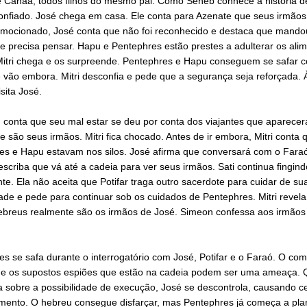
e Canaã, todos filhos do mesmo pai. Como Seneb conhece a história d
confiado. José chega em casa. Ele conta para Azenate que seus irmãos
Emocionado, José conta que não foi reconhecido e destaca que mando
e precisa pensar. Hapu e Pentephres estão prestes a adulterar os alim
itri chega e os surpreende. Pentephres e Hapu conseguem se safar
 vão embora. Mitri desconfia e pede que a segurança seja reforçada. À
isita José.
 conta que seu mal estar se deu por conta dos viajantes que aparecer
e são seus irmãos. Mitri fica chocado. Antes de ir embora, Mitri conta 
es e Hapu estavam nos silos. José afirma que conversará com o Faraó
scriba que vá até a cadeia para ver seus irmãos. Sati continua fingin
te. Ela não aceita que Potifar traga outro sacerdote para cuidar de su
ade e pede para continuar sob os cuidados de Pentephres. Mitri revel
ebreus realmente são os irmãos de José. Simeon confessa aos irmãos
.
s se safa durante o interrogatório com José, Potifar e o Faraó. O co
ue os supostos espiões que estão na cadeia podem ser uma ameaça.
a sobre a possibilidade de execução, José se descontrola, causando ce
mento. O hebreu consegue disfarçar, mas Pentephres já começa a pla