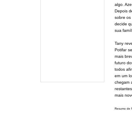
algo. Az
Depois de
sobre os 
decide qu
sua famíl
Tany reve
Potifar 
mais brev
futuro d
todos af
em um lo
chegam a
restante
mais nov
Resumo de No