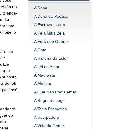
e José,
 estão na
A Dona
u prendê-
A Dona do Pedaço
entos,
A Escrava Isaura
 com uma
 noite, o
A Feia Mais Bela
A Força do Querer
A Gata
am. Ele
que
A História de Ester
. Ele
A Lei do Amor
do que
A Madrasta
a suposta
a a Seneb
A Mentira
 que José
A Que Não Podia Amar
A Regra do Jogo
mandante
A Terra Prometida
 Quando
A Usurpadora
rto
A Vida da Gente
nejar