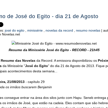
o de José do Egito - dia 21 de Agosto
es:
josé do egito
,
minissérie
,
novelas da record
,
resumo novelas
|
aut
 Novelas.net
Resumo da Minissérie José do Egito - RECORD - 21h45
o
Resumo das Novelas
da Record. A emissora disponibilizou os
Próxi
s
da Minissérie "
José do Egito
" do dia 21 de Agosto de 2013. Fique p
ipais acontecimentos desta semana...
eira, 21/08/2013
- capítulo 29
da os irmãos buscarem Benjamin
es consegue entrar na área dos silos junto com Hapu. Seneb entrega 
a os irmãos de José, que estão na cadeia. Eles contam que são hebre