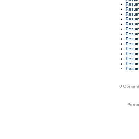
Resumo
Resumo
Resumo
Resumo
Resumo
Resumo
Resumo
Resumo
Resumo
Resumo
Resumo
Resumo
Resumo
Resumo
0 Coment
Posta