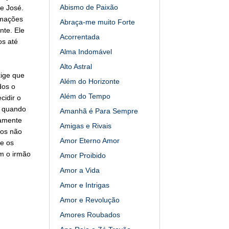
Abismo de Paixão
e José.
rmações
Abraça-me muito Forte
nte. Ele
Acorrentada
os até
Alma Indomável
Alto Astral
xige que
Além do Horizonte
dos o
Além do Tempo
cidir o
a quando
Amanhã é Para Sempre
samente
Amigas e Rivais
ãos não
Amor Eterno Amor
e os
m o irmão
Amor Proibido
Amor a Vida
Amor e Intrigas
Amor e Revolução
Amores Roubados