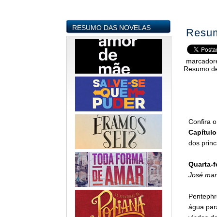
RESUMO DAS NOVELAS
Resum
marcador
Resumo de
Confira 
Capítulo
dos princ
Quarta-f
José man
Pentephr
água par