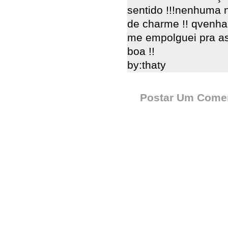
sentido !!!nenhuma n
de charme !! qvenha
me empolguei pra assi
boa !!
by:thaty
Postar Um Comen