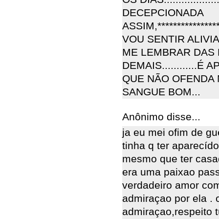
DECEPCIONADA
ASSIM,**************
VOU SENTIR ALIVI
ME LEMBRAR DAS 
DEMAIS...........
QUE NÃO OFENDA NI
SANGUE BOM...
Anônimo disse...
ja eu mei ofim de g
tinha q ter aparecíd
mesmo que ter casad
era uma paixao pass
verdadeiro amor com 
admiraçao por ela . 
admiraçao,respeito t