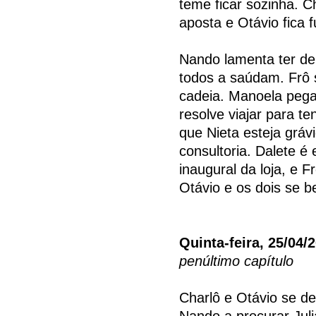
teme ficar sozinha. C
aposta e Otávio fica f
Nando lamenta ter dei
todos a saúdam. Frô s
cadeia. Manoela pega
resolve viajar para t
que Nieta esteja gráv
consultoria. Dalete é 
inaugural da loja, e F
Otávio e os dois se b
Quinta-feira, 25/04/
penúltimo capítulo
Charlô e Otávio se de
Nando a procurar Jul