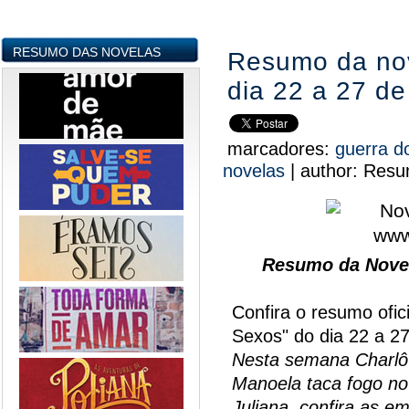
RESUMO DAS NOVELAS
Resumo da nov
dia 22 a 27 de 
marcadores:
guerra d
novelas
|
author:
Resu
Resumo da Novel
Confira o resumo ofic
Sexos" do dia 22 a 27 
Nesta semana Charlô 
Manoela taca fogo no
Juliana, confira as e