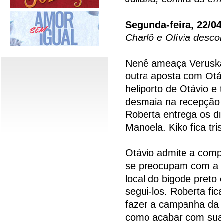
Segunda-feira, 22/0
Charlô e Olívia desco
Nenê ameaça Veruska 
outra aposta com Otá
heliporto de Otávio e 
desmaia na recepção 
Roberta entrega os d
Manoela. Kiko fica tri
Otávio admite a comp
se preocupam com a f
local do bigode preto
segui-los. Roberta fi
fazer a campanha da 
como acabar com sua 