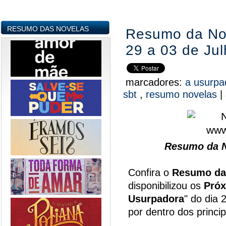
RESUMO DAS NOVELAS
Resumo da Nov
29 a 03 de Ju
marcadores:
a usurp
sbt
,
resumo novelas
|
Resumo da N
Confira o
Resumo da
disponibilizou os
Próx
Usurpadora
" do dia 
por dentro dos princi