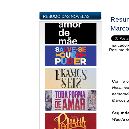
RESUMO DAS NOVELAS
Resum
Març
marcador
Resumo de
Confira o
Nesta se
namorada,
Marcos q
Segunda-
Wanda co