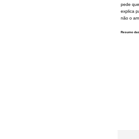
pede que 
explica p
não o ama
Resumo das