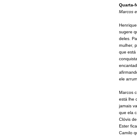
Quarta-f
Marcos en
Henrique
sugere qu
deles. Pa
mulher, 
que está
conquista
encantada
afirmand
ele arrum
Marcos c
está lhe 
jamais v
que ela c
Clóvis de
Ester fi
Camilo qu