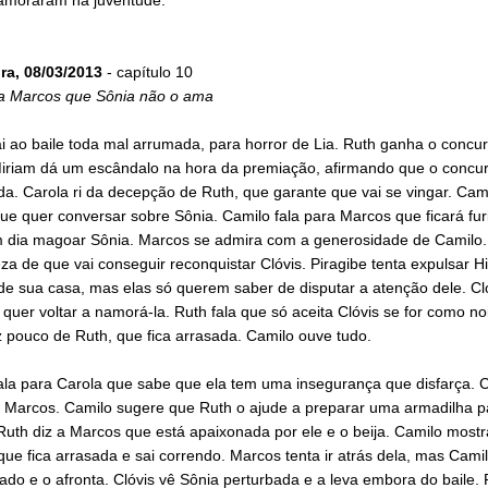
ira, 08/03/2013
- capítulo 10
 a Marcos que Sônia não o ama
i ao baile toda mal arrumada, para horror de Lia. Ruth ganha o concu
Miriam dá um escândalo na hora da premiação, afirmando que o concu
. Carola ri da decepção de Ruth, que garante que vai se vingar. Cami
e quer conversar sobre Sônia. Camilo fala para Marcos que ficará fur
m dia magoar Sônia. Marcos se admira com a generosidade de Camilo.
za de que vai conseguir reconquistar Clóvis. Piragibe tenta expulsar Hi
e sua casa, mas elas só querem saber de disputar a atenção dele. Cló
quer voltar a namorá-la. Ruth fala que só aceita Clóvis se for como no
z pouco de Ruth, que fica arrasada. Camilo ouve tudo.
ala para Carola que sabe que ela tem uma insegurança que disfarça. C
om Marcos. Camilo sugere que Ruth o ajude a preparar uma armadilha p
uth diz a Marcos que está apaixonada por ele e o beija. Camilo mostr
que fica arrasada e sai correndo. Marcos tenta ir atrás dela, mas Camil
ado e o afronta. Clóvis vê Sônia perturbada e a leva embora do baile. 