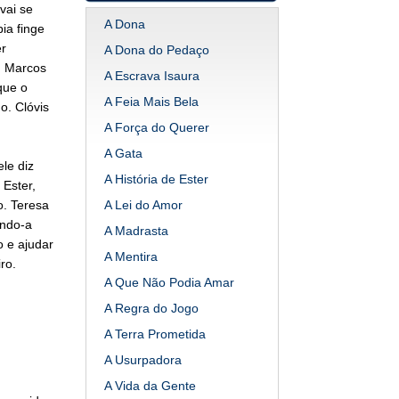
vai se
A Dona
ia finge
r
A Dona do Pedaço
. Marcos
A Escrava Isaura
que o
A Feia Mais Bela
. Clóvis
A Força do Querer
A Gata
le diz
A História de Ester
Ester,
o. Teresa
A Lei do Amor
ando-a
A Madrasta
o e ajudar
A Mentira
ro.
A Que Não Podia Amar
A Regra do Jogo
A Terra Prometida
A Usurpadora
A Vida da Gente