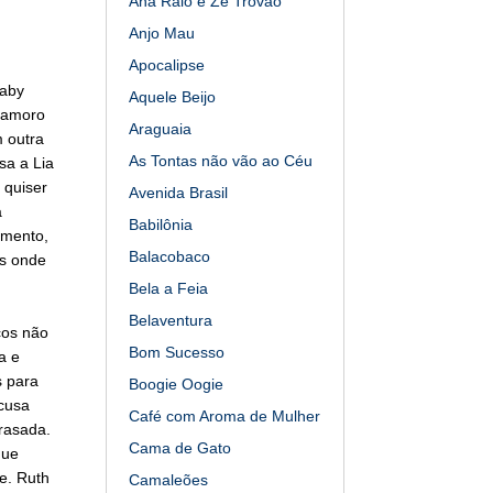
Ana Raio e Zé Trovão
Anjo Mau
Apocalipse
Baby
Aquele Beijo
 namoro
Araguaia
m outra
As Tontas não vão ao Céu
sa a Lia
 quiser
Avenida Brasil
a
Babilônia
amento,
Balacobaco
os onde
Bela a Feia
Belaventura
cos não
Bom Sucesso
a e
s para
Boogie Oogie
acusa
Café com Aroma de Mulher
rasada.
Cama de Gato
que
e. Ruth
Camaleões