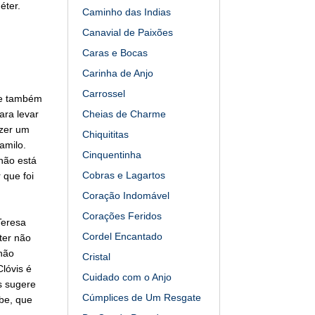
éter.
Caminho das Indias
Canavial de Paixões
Caras e Bocas
Carinha de Anjo
Carrossel
ue também
ara levar
Cheias de Charme
azer um
Chiquititas
amilo.
Cinquentinha
não está
Cobras e Lagartos
 que foi
Coração Indomável
Corações Feridos
Teresa
Cordel Encantado
ter não
 não
Cristal
lóvis é
Cuidado com o Anjo
s sugere
Cúmplices de Um Resgate
be, que