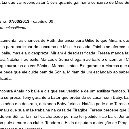
 Lia que vai reconquistar Clóvis quando ganhar o concurso de Miss Su
eira, 07/03/2013
- capítulo 09
desclassificada
a aumentar as chances de Ruth, denuncia para Gilberto que Miriam, q
rita para participar do concurso de Miss, é casada. Tainha se oferece p
 baile, mas ela o despreza. Miriam é desclassificada. Teresa manda f
ara Natália ir ao baile. Marcos e Sônia chegam ao baile e encontram C
nge surpresa ao ver Sônia e Marcos juntos. Ele garante a Marcos que 
e pede que ele cuide bem de Sônia. Miriam dá um escândalo ao saber
ficada.
ncontra Analu no baile e diz que seu vestido é de um estilista famoso. 
ca surpresa. Tony garante a Ester que pretende se casar com Baby. Es
 a sério e o destrata, deixando Baby furiosa. Natália pede que Teresa
Analu que sua mãe trabalha na casa de Piragibe. Teresa percebe que C
do em Sônia. Tainha fica chateado por não ter podido ir ao baile. Jona
a pule o muro do clube. Teodora e Hilda disputam a atenção de Piragi
moraram na juventude.