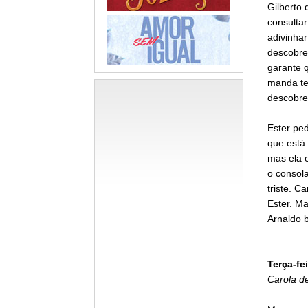
Gilberto 
consulta
adivinha
descobre
garante 
manda te
descobre 
Ester pe
que está
mas ela e
o consol
triste. C
Ester. Ma
Arnaldo b
Terça-fei
Carola d