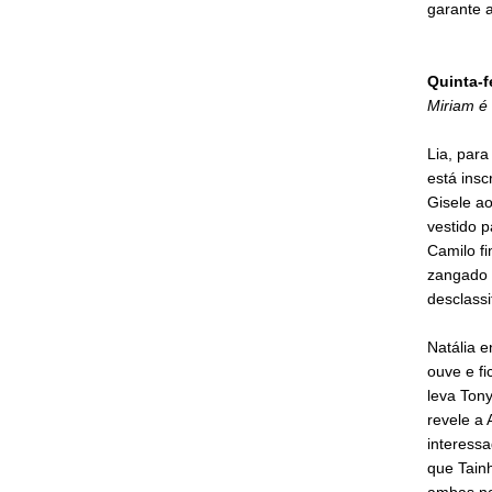
garante a
Quinta-f
Miriam é 
Lia, par
está insc
Gisele ao
vestido p
Camilo fi
zangado 
desclassi
Natália e
ouve e fi
leva Tony
revele a 
interessa
que Tainh
ambas na