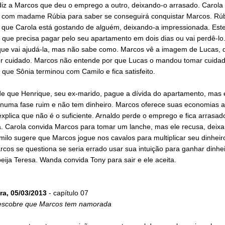
diz a Marcos que deu o emprego a outro, deixando-o arrasado. Carola 
r com madame Rúbia para saber se conseguirá conquistar Marcos. Rúb
r que Carola está gostando de alguém, deixando-a impressionada. Este
 que precisa pagar pelo seu apartamento em dois dias ou vai perdê-lo
que vai ajudá-la, mas não sabe como. Marcos vê a imagem de Lucas, 
r cuidado. Marcos não entende por que Lucas o mandou tomar cuidado
que Sônia terminou com Camilo e fica satisfeito.
de que Henrique, seu ex-marido, pague a dívida do apartamento, mas e
 numa fase ruim e não tem dinheiro. Marcos oferece suas economias a 
xplica que não é o suficiente. Arnaldo perde o emprego e fica arrasad
a. Carola convida Marcos para tomar um lanche, mas ele recusa, deix
amilo sugere que Marcos jogue nos cavalos para multiplicar seu dinheir
rcos se questiona se seria errado usar sua intuição para ganhar dinhei
eija Teresa. Wanda convida Tony para sair e ele aceita.
ra, 05/03/2013
- capítulo 07
escobre que Marcos tem namorada