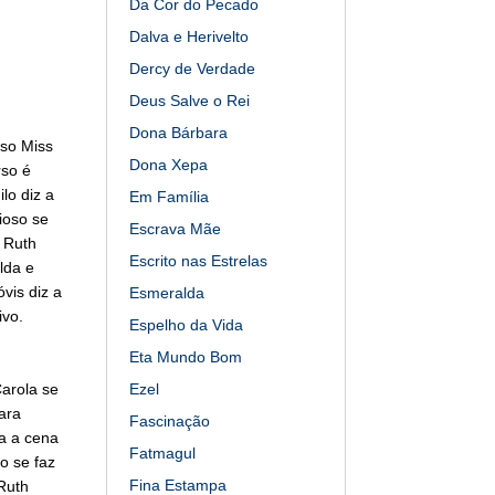
Da Cor do Pecado
Dalva e Herivelto
Dercy de Verdade
Deus Salve o Rei
Dona Bárbara
rso Miss
Dona Xepa
rso é
lo diz a
Em Família
ioso se
Escrava Mãe
 Ruth
Escrito nas Estrelas
lda e
vis diz a
Esmeralda
ivo.
Espelho da Vida
Eta Mundo Bom
arola se
Ezel
ara
Fascinação
a a cena
Fatmagul
o se faz
Fina Estampa
Ruth