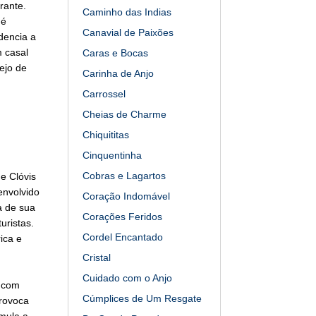
rante.
Caminho das Indias
 é
Canavial de Paixões
dencia a
 casal
Caras e Bocas
ejo de
Carinha de Anjo
Carrossel
Cheias de Charme
Chiquititas
Cinquentinha
Cobras e Lagartos
e Clóvis
envolvido
Coração Indomável
a de sua
Corações Feridos
uristas.
Cordel Encantado
ica e
Cristal
Cuidado com o Anjo
e com
Cúmplices de Um Resgate
rovoca
mula a