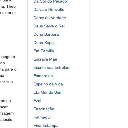
Da Cor do Pecado
sha. Theo
Dalva e Herivelto
 exterior
Dercy de Verdade
Deus Salve o Rei
Dona Bárbara
Dona Xepa
Em Família
nseguirá
Escrava Mãe
son.
Escrito nas Estrelas
na para o
via
Esmeralda
por sua
Espelho da Vida
Eta Mundo Bom
ras no
Ezel
ncer
Fascinação
mensagem
Fatmagul
epósito
Fina Estampa