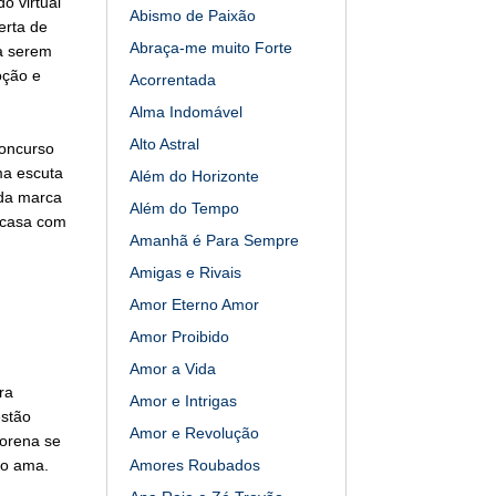
o virtual
Abismo de Paixão
erta de
Abraça-me muito Forte
ra serem
oção e
Acorrentada
Alma Indomável
Alto Astral
concurso
ma escuta
Além do Horizonte
nda marca
Além do Tempo
 casa com
Amanhã é Para Sempre
Amigas e Rivais
Amor Eterno Amor
Amor Proibido
Amor a Vida
ra
Amor e Intrigas
estão
Amor e Revolução
Morena se
 o ama.
Amores Roubados