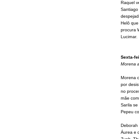
Raquel v
Santiago
despejad
Helô que 
procura 
Lucimar.
Sexta-fei
Morena ac
Morena c
por desis
no proce
mãe com o
Sarila se
Pepeu c
Deborah 
Áurea e 
Zyah. Th