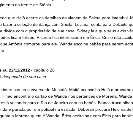
imento na frente de Stênio.
ede que Helô acerte os detalhes da viagem de Salete para Istambul. 
e fazer a seleção de dança com Sheila. Lucimar conta para Delzuite q
 dívida com o proprietário de sua casa. Sidney fala que seus avós vã
odos ficam felizes. Ricardo fica interessado em Érica. Celso não aceit
 que Antônia comprou para ele. Wanda escolhe bebês para serem ado
te.
eira, 22/11/2012
- capítulo 28
é despejada de sua casa
ge interesse na conversa de Mustafá. Maitê aconselha Helô a procurar
o. Theo encontra o cartão de Wanda nos pertences de Morena. Wanda 
 está voltando para o Rio de Janeiro com os bebês. Bianca troca olha
nda é parada por um policial na estrada. Deborah procura Helô na del
gunta a Morena quem é Wanda. Érica aceita sair com Élcio para impli