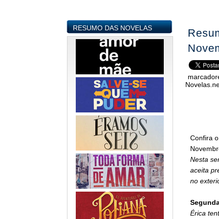
RESUMO DAS NOVELAS
Resum
Nove
marcador
Novelas.ne
Confira o
Novembr
Nesta se
aceita pr
no exter
Segunda-
Érica ten