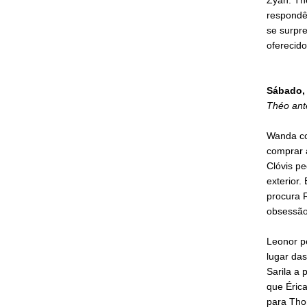
respondê
se surpre
oferecid
Sábado, 
Théo ant
Wanda co
comprar 
Clóvis pe
exterior.
procura R
obsessão
Leonor p
lugar da
Sarila a
que Érica
para Tho