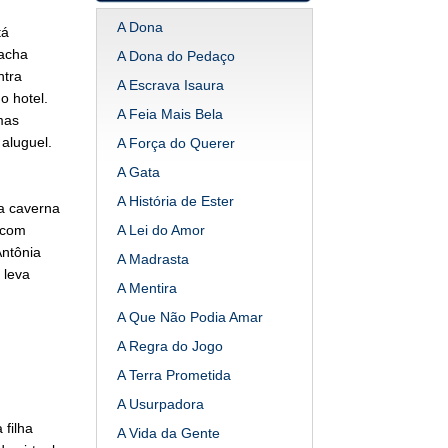
A Dona
tá
 acha
A Dona do Pedaço
ntra
A Escrava Isaura
o hotel.
A Feia Mais Bela
mas
aluguel.
A Força do Querer
A Gata
A História de Ester
 a caverna
á com
A Lei do Amor
ntônia
A Madrasta
 leva
A Mentira
A Que Não Podia Amar
A Regra do Jogo
A Terra Prometida
A Usurpadora
 filha
A Vida da Gente