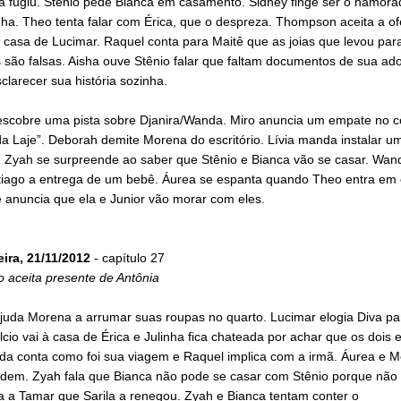
a fugiu. Stênio pede Bianca em casamento. Sidney finge ser o namorad
ha. Theo tenta falar com Érica, que o despreza. Thompson aceita a of
 casa de Lucimar. Raquel conta para Maitê que as joias que levou pa
 são falsas. Aisha ouve Stênio falar que faltam documentos de sua ad
clarecer sua história sozinha.
escobre uma pista sobre Djanira/Wanda. Miro anuncia um empate no 
a Laje”. Deborah demite Morena do escritório. Lívia manda instalar u
. Zyah se surpreende ao saber que Stênio e Bianca vão se casar. Wa
iago a entrega de um bebê. Áurea se espanta quando Theo entra em
 anuncia que ela e Junior vão morar com eles.
eira, 21/11/2012
- capítulo 27
 aceita presente de Antônia
ajuda Morena a arrumar suas roupas no quarto. Lucimar elogia Diva pa
Élcio vai à casa de Érica e Julinha fica chateada por achar que os dois 
Aída conta como foi sua viagem e Raquel implica com a irmã. Áurea e 
dem. Zyah fala que Bianca não pode se casar com Stênio porque não
a a Tamar que Sarila a renegou. Zyah e Bianca tentam conter o