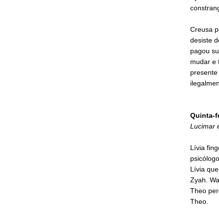
constrang
Creusa p
desiste d
pagou sua
mudar e t
presente
ilegalmen
Quinta-f
Lucimar 
Lívia fin
psicólog
Lívia que
Zyah. Wa
Theo per
Theo.