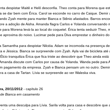
nta despistar Maitê e Helô desconfia. Theo conta para Morena que es
 a se dar bem com Érica. Carol se esconde no carro de Caique. Demir
ando Zyah mente para manter Bianca e Stênio afastados. Barros enco
bre a adoção de Aisha. Amanda flagra Carlos e Yolanda conversando n
 para Morena levá-la ao local do coquetel. Érica tenta seduzir Theo, 
e aproxima do noivo. Lucimar pede para Diva emprestar o dinheiro do 
a Samantha para despistar Nilcéia. Adam se incomoda na presença de
 e Jéssica. Bianca se surpreende com Zyah. Ayla vai de bicicleta até
Élcio tranquiliza Érica que fica triste ao descobrir que Theo ainda est
Amanda discute com Carlos por causa de Yolanda. Wanda pede para A
um pagamento da empresa. Zyah e Bianca pensam um no outro. Demir
a a casa de Tartan. Lívia se surpreende ao ver Waleska viva.
ra, 20/11/2012
- capítulo 26
ede Bianca em casamento
enta uma desculpa para Lívia. Sarila volta para casa e descobre que a