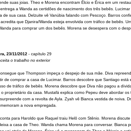
ende suas joias. Theo e Morena encontram Élcio e Érica em um restau
 entrega a Wanda as certidões de nascimento dos três bebês. Lucimar
a de sua casa. Delzuite vê Vanúbia falando com Pescoço. Barros confi
acredita que Djanira/Wanda esteja envolvida com tráfico de bebês. Um
Wanda para comprar um dos bebês. Morena se desespera com o desp
ra, 23/11/2012
- capítulo 29
eita o trabalho no exterior
onsegue que Thompson impeça o despejo de sua mãe. Diva repreend
tir de comprar a casa de Lucimar. Barros descobre que Santiago está 
sso de tráfico de bebês. Morena descobre que Diva não pagou a dívid
 proprietário da casa. Mustafá explica como Pepeu deve abordar os t
 surpreende com a revolta de Ayla. Zyah vê Bianca vestida de noiva. Dr
omemoram a nova empregada.
conta para Haroldo que Raquel traiu Helô com Stênio. Morena discut
deixa a casa de Theo. Wanda chama Morena para conversar. Bianca p
eo vai atrás de Morena. Érica vê a mensagem de Theo e Márcia a esti