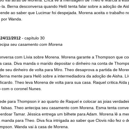
-la. Berna desconversa quando Helô tenta falar sobre a adoção de Ai
ende ao saber que Lucimar foi despejada. Morena aceita o trabalho no
o por Wanda.
24/11/2012
- capítulo 30
ecipa seu casamento com Morena
nversa com Lívia sobre Morena. Morena garante a Thompson que co
a casa. Diva manda o marido depositar o dinheiro na conta de Thomp
de seu dinheiro de volta para Miro. Theo desaprova a partida de More
 Berna mente para Helô sobre a intermediadora da adoção de Aisha. Lí
icardo. Theo leva Morena de volta para sua casa. Raquel critica Aída 
 com o coronel Nunes.
ede para Thompson ir ao quarto de Raquel e colocar as joias verdadei
s falsas. Theo antecipa seu casamento com Morena. Esma tenta conve
 perdoar Tamar. Jéssica entrega um bilhete para Adam. Morena lê a 
 manda para Theo. Diva fica intrigada ao saber que Clovis não fez o d
mpson. Wanda vai à casa de Morena.