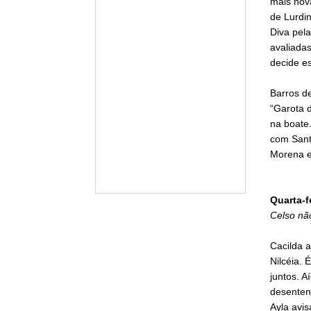
mais nov
de Lurdin
Diva pela
avaliadas
decide es
Barros d
“Garota d
na boate
com Sant
Morena e
Quarta-f
Celso não
Cacilda 
Nilcéia. 
juntos. 
desenten
Ayla avis