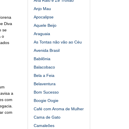
Ana Raio e Zé Trovão
Anjo Mau
Apocalipse
Morena
ue Diva
Aquele Beijo
o se
Araguaia
a o
As Tontas não vão ao Céu
tados
Avenida Brasil
Babilônia
Balacobaco
Bela a Feia
Belaventura
 um
Bom Sucesso
avisa a
res com
Boogie Oogie
egacia.
Café com Aroma de Mulher
car com
Cama de Gato
Camaleões