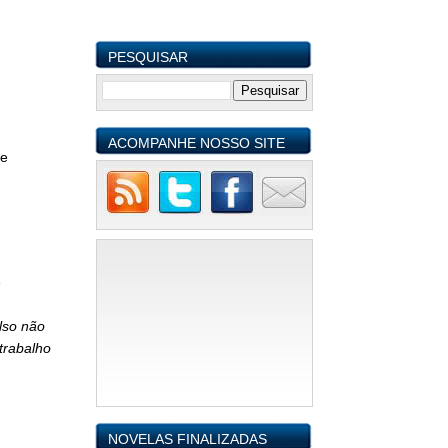
PESQUISAR
ACOMPANHE NOSSO SITE
e
e
lso não
trabalho
NOVELAS FINALIZADAS