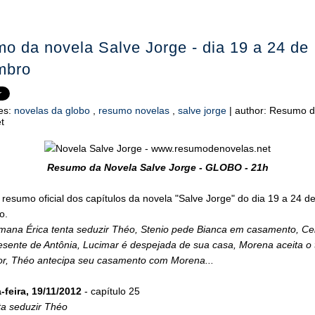
o da novela Salve Jorge - dia 19 a 24 de
mbro
es:
novelas da globo
,
resumo novelas
,
salve jorge
|
author:
Resumo d
t
Resumo da Novela Salve Jorge - GLOBO - 21h
 resumo oficial dos capítulos da novela "Salve Jorge" do dia 19 a 24 d
o.
mana Érica tenta seduzir Théo, Stenio pede Bianca em casamento, Ce
esente de Antônia, Lucimar é despejada de sua casa, Morena aceita o 
ior, Théo antecipa seu casamento com Morena...
feira, 19/11/2012
- capítulo 25
ta seduzir Théo