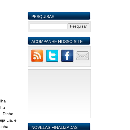
PESQUISAR
ACOMPANHE NOSSO SITE
e
elha
nha
a. Dinho
ja Lia, e
tinha
NOVELAS FINALIZADAS