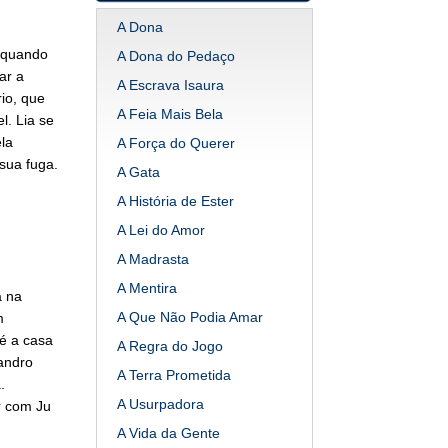
A Dona
a quando
A Dona do Pedaço
ar a
A Escrava Isaura
io, que
A Feia Mais Bela
l. Lia se
la
A Força do Querer
sua fuga.
A Gata
A História de Ester
A Lei do Amor
A Madrasta
A Mentira
a na
A Que Não Podia Amar
m
té a casa
A Regra do Jogo
eandro
A Terra Prometida
.
A Usurpadora
r com Ju
A Vida da Gente