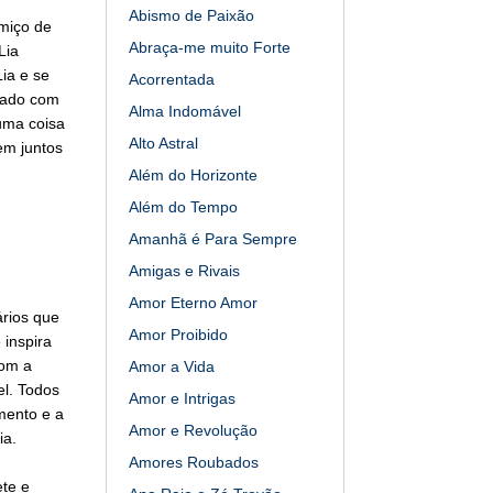
Abismo de Paixão
umiço de
Abraça-me muito Forte
Lia
ia e se
Acorrentada
pado com
Alma Indomável
guma coisa
Alto Astral
em juntos
Além do Horizonte
Além do Tempo
Amanhã é Para Sempre
Amigas e Rivais
Amor Eterno Amor
ários que
Amor Proibido
 inspira
com a
Amor a Vida
el. Todos
Amor e Intrigas
mento e a
Amor e Revolução
ia.
Amores Roubados
ete e