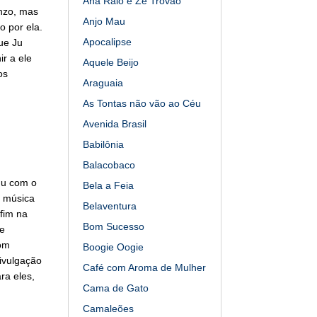
Ana Raio e Zé Trovão
nzo, mas
Anjo Mau
o por ela.
Apocalipse
ue Ju
ir a ele
Aquele Beijo
os
Araguaia
As Tontas não vão ao Céu
Avenida Brasil
Babilônia
Balacobaco
Ju com o
Bela a Feia
a música
Belaventura
fim na
Bom Sucesso
e
om
Boogie Oogie
ivulgação
Café com Aroma de Mulher
ra eles,
Cama de Gato
Camaleões