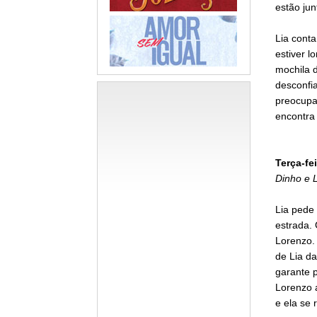
estão jun
Lia conta
estiver l
mochila 
desconfia
preocupa
encontra 
Terça-fei
Dinho e L
Lia pede
estrada. 
Lorenzo. 
de Lia da
garante p
Lorenzo a
e ela se 