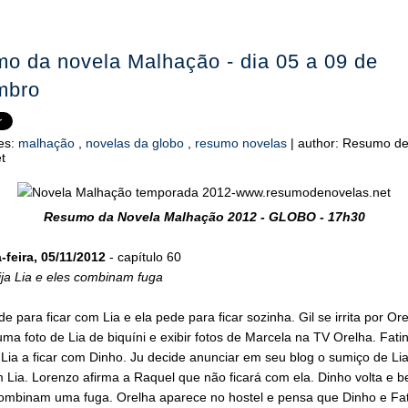
o da novela Malhação - dia 05 a 09 de
mbro
es:
malhação
,
novelas da globo
,
resumo novelas
|
author:
Resumo d
t
Resumo da Novela Malhação 2012 - GLOBO - 17h30
feira, 05/11/2012
- capítulo 60
ja Lia e eles combinam fuga
e para ficar com Lia e ela pede para ficar sozinha. Gil se irrita por Or
uma foto de Lia de biquíni e exibir fotos de Marcela na TV Orelha. Fati
 Lia a ficar com Dinho. Ju decide anunciar em seu blog o sumiço de Li
Lia. Lorenzo afirma a Raquel que não ficará com ela. Dinho volta e bei
combinam uma fuga. Orelha aparece no hostel e pensa que Dinho e Fa