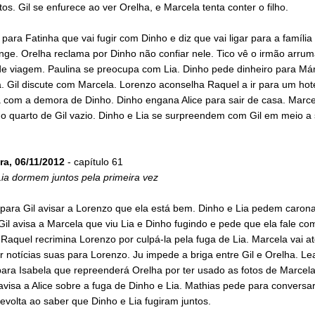
tos. Gil se enfurece ao ver Orelha, e Marcela tenta conter o filho.
 para Fatinha que vai fugir com Dinho e diz que vai ligar para a famíli
onge. Orelha reclama por Dinho não confiar nele. Tico vê o irmão arrum
de viagem. Paulina se preocupa com Lia. Dinho pede dinheiro para Már
. Gil discute com Marcela. Lorenzo aconselha Raquel a ir para um hote
 com a demora de Dinho. Dinho engana Alice para sair de casa. Marce
o quarto de Gil vazio. Dinho e Lia se surpreendem com Gil em meio a 
ra, 06/11/2012
- capítulo 61
ia dormem juntos pela primeira vez
 para Gil avisar a Lorenzo que ela está bem. Dinho e Lia pedem caron
Gil avisa a Marcela que viu Lia e Dinho fugindo e pede que ela fale co
Raquel recrimina Lorenzo por culpá-la pela fuga de Lia. Marcela vai a
r notícias suas para Lorenzo. Ju impede a briga entre Gil e Orelha. L
ara Isabela que repreenderá Orelha por ter usado as fotos de Marcela
visa a Alice sobre a fuga de Dinho e Lia. Mathias pede para conversa
revolta ao saber que Dinho e Lia fugiram juntos.