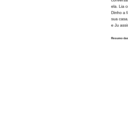
ela. Lia 
Dinho a f
sua casa
e Ju assi
Resumo das