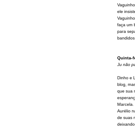
Vaguinho
ele insis
Vaguinho
faça um b
para sep
bandidos
Quinta-f
Ju não p
Dinho e 
blog, ma
que sua 
esperança
Marcela.
Aurélio 
de suas r
deixando