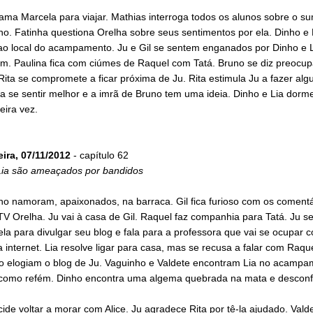
ma Marcela para viajar. Mathias interroga todos os alunos sobre o s
ho. Fatinha questiona Orelha sobre seus sentimentos por ela. Dinho e 
o local do acampamento. Ju e Gil se sentem enganados por Dinho e L
m. Paulina fica com ciúmes de Raquel com Tatá. Bruno se diz preocu
Rita se compromete a ficar próxima de Ju. Rita estimula Ju a fazer al
a se sentir melhor e a imrã de Bruno tem uma ideia. Dinho e Lia dorm
eira vez.
eira, 07/11/2012
- capítulo 62
Lia são ameaçados por bandidos
ho namoram, apaixonados, na barraca. Gil fica furioso com os coment
V Orelha. Ju vai à casa de Gil. Raquel faz companhia para Tatá. Ju se
a para divulgar seu blog e fala para a professora que vai se ocupar 
 internet. Lia resolve ligar para casa, mas se recusa a falar com Raqu
io elogiam o blog de Ju. Vaguinho e Valdete encontram Lia no acampa
omo refém. Dinho encontra uma algema quebrada na mata e desconf
ide voltar a morar com Alice. Ju agradece Rita por tê-la ajudado. Vald