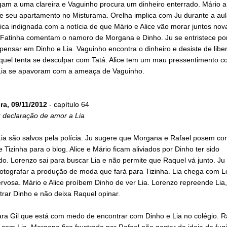
gam a uma clareira e Vaguinho procura um dinheiro enterrado. Mário a
de seu apartamento no Misturama. Orelha implica com Ju durante a aul
ica indignada com a notícia de que Mário e Alice vão morar juntos no
 Fatinha comentam o namoro de Morgana e Dinho. Ju se entristece po
pensar em Dinho e Lia. Vaguinho encontra o dinheiro e desiste de libe
quel tenta se desculpar com Tatá. Alice tem um mau pressentimento co
Lia se apavoram com a ameaça de Vaguinho.
ra, 09/11/2012
- capítulo 64
z declaração de amor a Lia
Lia são salvos pela polícia. Ju sugere que Morgana e Rafael posem co
 Tizinha para o blog. Alice e Mário ficam aliviados por Dinho ter sido
o. Lorenzo sai para buscar Lia e não permite que Raquel vá junto. Ju
fotografar a produção de moda que fará para Tizinha. Lia chega com L
ervosa. Mário e Alice proíbem Dinho de ver Lia. Lorenzo repreende Lia,
rar Dinho e não deixa Raquel opinar.
ara Gil que está com medo de encontrar com Dinho e Lia no colégio. R
com Lia. Morgana fica frustrada por Rafael não gostar da ideia de fug