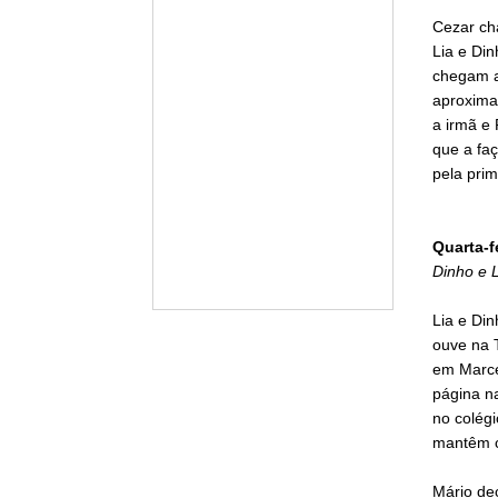
Cezar cha
Lia e Din
chegam a
aproxima
a irmã e 
que a faç
pela prim
Quarta-f
Dinho e 
Lia e Din
ouve na T
em Marcel
página na
no colég
mantêm c
Mário dec