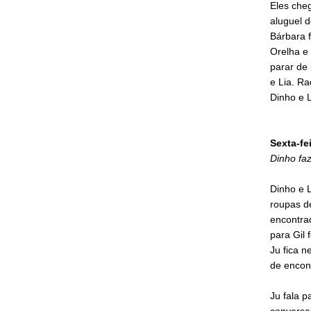
Eles che
aluguel 
Bárbara f
Orelha e
parar de 
e Lia. Ra
Dinho e 
Sexta-fei
Dinho fa
Dinho e 
roupas de
encontrad
para Gil 
Ju fica n
de encont
Ju fala p
conversa 