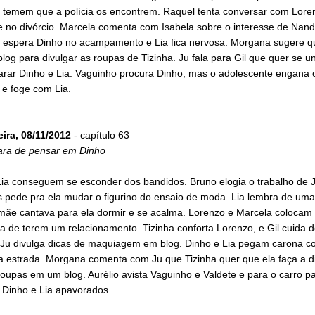
 temem que a polícia os encontrem. Raquel tenta conversar com Lore
te no divórcio. Marcela comenta com Isabela sobre o interesse de Nand
 espera Dinho no acampamento e Lia fica nervosa. Morgana sugere q
log para divulgar as roupas de Tizinha. Ju fala para Gil que quer se un
arar Dinho e Lia. Vaguinho procura Dinho, mas o adolescente engana 
 e foge com Lia.
eira, 08/11/2012
- capítulo 63
ara de pensar em Dinho
Lia conseguem se esconder dos bandidos. Bruno elogia o trabalho de 
s pede pra ela mudar o figurino do ensaio de moda. Lia lembra de um
mãe cantava para ela dormir e se acalma. Lorenzo e Marcela colocam 
 de terem um relacionamento. Tizinha conforta Lorenzo, e Gil cuida d
 Ju divulga dicas de maquiagem em blog. Dinho e Lia pegam carona c
na estrada. Morgana comenta com Ju que Tizinha quer que ela faça a d
oupas em um blog. Aurélio avista Vaguinho e Valdete e para o carro pa
 Dinho e Lia apavorados.