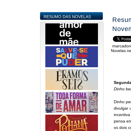
RESUMO DAS NOVELAS
Resum
Nove
marcador
Novelas.ne
Segunda-
Dinho bei
Dinho ped
divulgar 
incentiva
pensa em 
os dois 