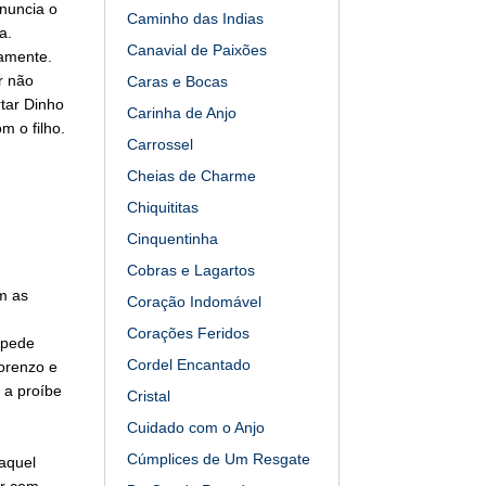
nuncia o
Caminho das Indias
a.
Canavial de Paixões
vamente.
r não
Caras e Bocas
rtar Dinho
Carinha de Anjo
m o filho.
Carrossel
Cheias de Charme
Chiquititas
Cinquentinha
Cobras e Lagartos
m as
Coração Indomável
Corações Feridos
 pede
Cordel Encantado
orenzo e
 a proíbe
Cristal
Cuidado com o Anjo
Cúmplices de Um Resgate
aquel
ir com