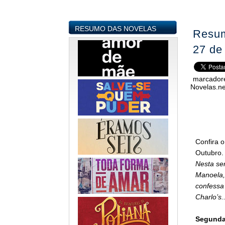
RESUMO DAS NOVELAS
Resum
27 de
marcador
Novelas.ne
Confira o
Outubro.
Nesta sem
Manoela,
confessa 
Charlo’s..
Segunda-