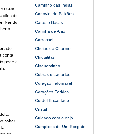
Caminho das Indias
ntrar em
Canavial de Paixões
mações de
ar. Nando
Caras e Bocas
berta.
Carinha de Anjo
Carrossel
ionado
Cheias de Charme
a conta
Chiquititas
io pede a
Cinquentinha
ela
Cobras e Lagartos
Coração Indomável
Corações Feridos
Cordel Encantado
Cristal
dela.
Cuidado com o Anjo
ao saber
Cúmplices de Um Resgate
rta
ina no