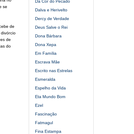
Da Cor do Pecado
e se
Dalva e Herivelto
Dercy de Verdade
ecebe de
Deus Salve o Rei
divórcio
Dona Bárbara
res de
Dona Xepa
las do
Em Família
Escrava Mãe
Escrito nas Estrelas
Esmeralda
Espelho da Vida
Eta Mundo Bom
Ezel
Fascinação
Fatmagul
Fina Estampa