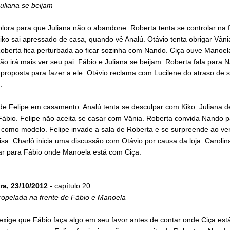
uliana se beijam
lora para que Juliana não o abandone. Roberta tenta se controlar na 
ko sai apressado de casa, quando vê Analú. Otávio tenta obrigar Vânia
oberta fica perturbada ao ficar sozinha com Nando. Ciça ouve Manoel
ão irá mais ver seu pai. Fábio e Juliana se beijam. Roberta fala para
proposta para fazer a ele. Otávio reclama com Lucilene do atraso de 
.
e Felipe em casamento. Analú tenta se desculpar com Kiko. Juliana d
Fábio. Felipe não aceita se casar com Vânia. Roberta convida Nando p
r como modelo. Felipe invade a sala de Roberta e se surpreende ao v
sa. Charlô inicia uma discussão com Otávio por causa da loja. Caroli
ar para Fábio onde Manoela está com Ciça.
ra, 23/10/2012
- capítulo 20
ropelada na frente de Fábio e Manoela
exige que Fábio faça algo em seu favor antes de contar onde Ciça est