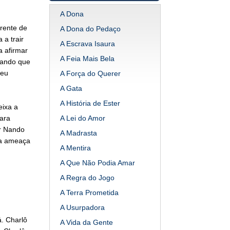
A Dona
frente de
A Dona do Pedaço
 a trair
A Escrava Isaura
a afirmar
A Feia Mais Bela
 Nando que
seu
A Força do Querer
A Gata
A História de Ester
eixa a
ara
A Lei do Amor
er Nando
A Madrasta
na ameaça
A Mentira
A Que Não Podia Amar
A Regra do Jogo
A Terra Prometida
A Usurpadora
á. Charlô
A Vida da Gente