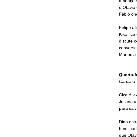
ameaça e
e Otávio 
Fábio on
Felipe af
Kiko fica
discute 
conversa
Manoela.
Quarta-f
Carolina 
Ciça é le
Juliana a
para salv
Dino estr
humilhada
que Otáv