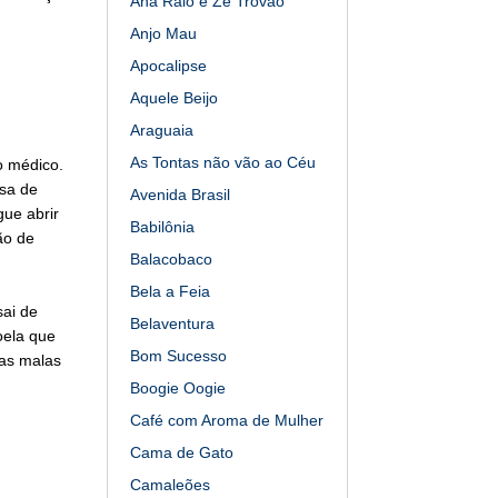
Ana Raio e Zé Trovão
Anjo Mau
Apocalipse
Aquele Beijo
Araguaia
As Tontas não vão ao Céu
o médico.
usa de
Avenida Brasil
ue abrir
Babilônia
ão de
Balacobaco
Bela a Feia
sai de
Belaventura
oela que
Bom Sucesso
uas malas
Boogie Oogie
Café com Aroma de Mulher
Cama de Gato
Camaleões