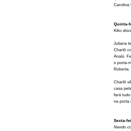
Carolina 
Quinta-f
Kiko dis
Juliana t
Charlô co
Analú. F
o porta-m
Roberta. 
Charlô vê
casa pela
fará tud
na porta 
Sexta-fe
Nando co