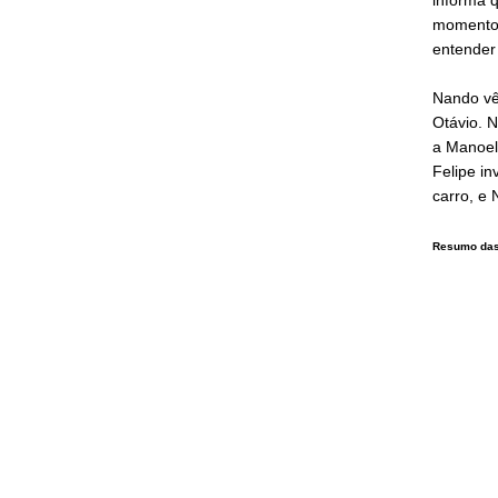
momento 
entender
Nando vê
Otávio. N
a Manoel
Felipe in
carro, e
Resumo das