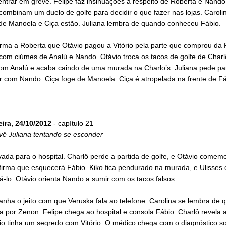
ntrar em greve. Felipe faz insinuações a respeito de Roberta e Nando
combinam um duelo de golfe para decidir o que fazer nas lojas. Carolin
de Manoela e Ciça estão. Juliana lembra de quando conheceu Fábio.
irma a Roberta que Otávio pagou a Vitório pela parte que comprou da 
 com ciúmes de Analú e Nando. Otávio troca os tacos de golfe de Charl
com Analú e acaba caindo de uma murada na Charlo’s. Juliana pede pa
r com Nando. Ciça foge de Manoela. Ciça é atropelada na frente de Fá
eira, 24/10/2012
- capítulo 21
vê Juliana tentando se esconder
vada para o hospital. Charlô perde a partida de golfe, e Otávio comem
firma que esquecerá Fábio. Kiko fica pendurado na murada, e Ulisses 
á-lo. Otávio orienta Nando a sumir com os tacos falsos.
anha o jeito com que Veruska fala ao telefone. Carolina se lembra de 
 por Zenon. Felipe chega ao hospital e consola Fábio. Charlô revela 
io tinha um segredo com Vitório. O médico chega com o diagnóstico so