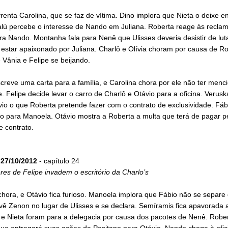
renta Carolina, que se faz de vítima. Dino implora que Nieta o deixe e
alú percebe o interesse de Nando em Juliana. Roberta reage às recla
ra Nando. Montanha fala para Nenê que Ulisses deveria desistir de lut
estar apaixonado por Juliana. Charlô e Olívia choram por causa de Ro
 Vânia e Felipe se beijando.
reve uma carta para a família, e Carolina chora por ele não ter menc
 Felipe decide levar o carro de Charlô e Otávio para a oficina. Verusk
io o que Roberta pretende fazer com o contrato de exclusividade. Fáb
o para Manoela. Otávio mostra a Roberta a multa que terá de pagar p
 contrato.
27/10/2012
- capítulo 24
es de Felipe invadem o escritório da Charlo’s
hora, e Otávio fica furioso. Manoela implora que Fábio não se separe 
vê Zenon no lugar de Ulisses e se declara. Semíramis fica apavorada 
 e Nieta foram para a delegacia por causa dos pacotes de Nenê. Robe
que entregará suas ações da Positano para Otávio. Nando chega à ofic