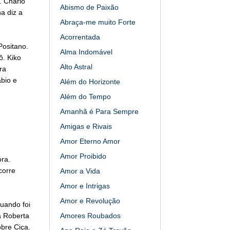
. Charlô
Abismo de Paixão
a diz a
Abraça-me muito Forte
Acorrentada
Positano.
Alma Indomável
ô. Kiko
Alto Astral
ra
bio e
Além do Horizonte
Além do Tempo
Amanhã é Para Sempre
Amigas e Rivais
Amor Eterno Amor
Amor Proibido
ora.
corre
Amor a Vida
Amor e Intrigas
Amor e Revolução
quando foi
a Roberta
Amores Roubados
bre Ciça.