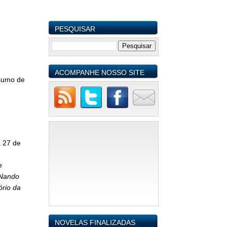
PESQUISAR
ACOMPANHE NOSSO SITE
umo de
a 27 de
e
 Nando
ório da
NOVELAS FINALIZADAS