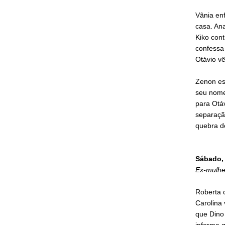
Vânia enf
casa. An
Kiko cont
confessa 
Otávio vê
Zenon esc
seu nome.
para Otáv
separaçã
quebra de
Sábado, 
Ex-mulher
Roberta c
Carolina 
que Dino
informa 