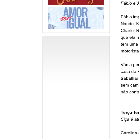
Fábio e J
Fábio imp
Nando. Ki
Charlô. R
que ela n
tem uma 
motorista
Vânia ped
casa de 
trabalha
sem cami
não cont
Terça-fei
Ciça é at
Carolina 