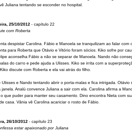
vê Juliana tentando se esconder no hospital.
eira, 25/10/2012
- capítulo 22
cute com Roberta
enta despistar Carolina. Fábio e Manoela se tranquilizam ao falar com 
nta para Roberta que Otávio e Vitório foram sócios. Kiko sofre por ca
elipe aconselha Fábio a não se separar de Manoela. Nando não conseg
alas do carro e pede ajuda a Ulisses. Kiko se irrita com a superproteç
Kiko discute com Roberta e ela vai atrás do filho.
 Ulisses e Nando tentando abrir o porta-malas e fica intrigada. Otávio 
 janela. Analú convence Juliana a sair com ela. Carolina afirma a Man
o o que puder para manter seu casamento. Dino encontra Nieta com s
de casa. Vânia vê Carolina acariciar o rosto de Fábio.
ira, 26/10/2012
- capítulo 23
nfessa estar apaixonado por Juliana