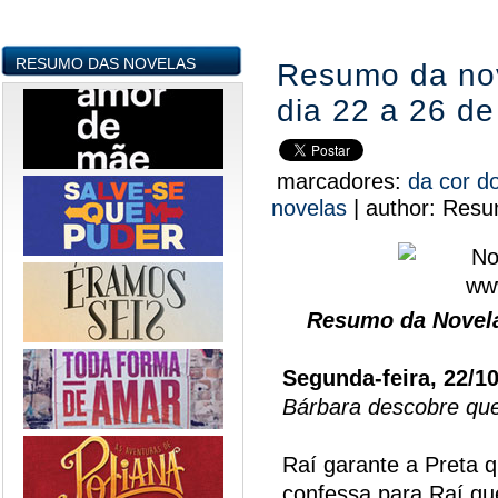
RESUMO DAS NOVELAS
Resumo da nov
dia 22 a 26 d
marcadores:
da cor d
novelas
|
author:
Resu
Resumo da Novela
Segunda-feira, 22/1
Bárbara descobre que
Raí garante a Preta q
confessa para Raí qu