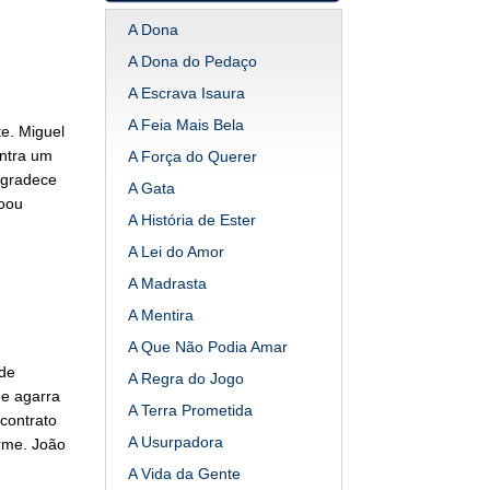
A Dona
A Dona do Pedaço
A Escrava Isaura
A Feia Mais Bela
e. Miguel
ontra um
A Força do Querer
agradece
A Gata
doou
A História de Ester
A Lei do Amor
A Madrasta
A Mentira
A Que Não Podia Amar
 de
A Regra do Jogo
me agarra
A Terra Prometida
contrato
A Usurpadora
erme. João
A Vida da Gente