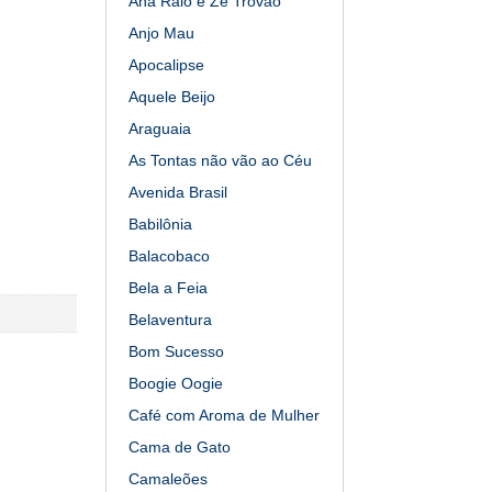
Ana Raio e Zé Trovão
Anjo Mau
Apocalipse
Aquele Beijo
Araguaia
As Tontas não vão ao Céu
Avenida Brasil
Babilônia
Balacobaco
Bela a Feia
Belaventura
Bom Sucesso
Boogie Oogie
Café com Aroma de Mulher
Cama de Gato
Camaleões