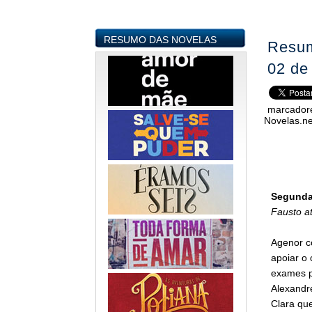
RESUMO DAS NOVELAS
Resum
02 de
marcador
Novelas.ne
Segunda-
Fausto a
Agenor c
apoiar o 
exames pr
Alexandre
Clara que