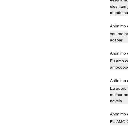
eeeu amo 
eles fiam
mundo sou
Anônimo d
vou me ac
acabar
Anônimo d
Eu amo ca
amooooo
Anônimo d
Eu adoro 
melhor no
novela
Anônimo d
EU AMO 