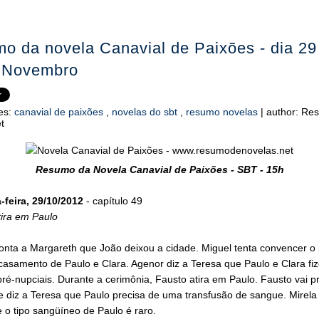
o da novela Canavial de Paixões - dia 29
 Novembro
es:
canavial de paixões
,
novelas do sbt
,
resumo novelas
|
author:
Res
t
Resumo da Novela Canavial de Paixões - SBT - 15h
feira, 29/10/2012
- capítulo 49
tira em Paulo
onta a Margareth que João deixou a cidade. Miguel tenta convencer o
casamento de Paulo e Clara. Agenor diz a Teresa que Paulo e Clara fi
é-nupciais. Durante a cerimônia, Fausto atira em Paulo. Fausto vai p
 diz a Teresa que Paulo precisa de uma transfusão de sangue. Mirela
 o tipo sangüíneo de Paulo é raro.