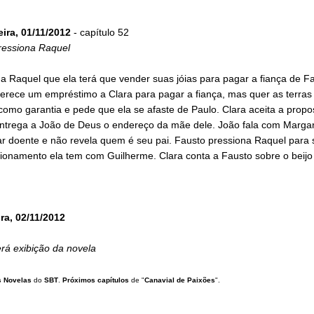
eira, 01/11/2012
- capítulo 52
ressiona Raquel
 a Raquel que ela terá que vender suas jóias para pagar a fiança de F
ferece um empréstimo a Clara para pagar a fiança, mas quer as terras
como garantia e pede que ela se afaste de Paulo. Clara aceita a propo
ntrega a João de Deus o endereço da mãe dele. João fala com Margar
ar doente e não revela quem é seu pai. Fausto pressiona Raquel para 
ionamento ela tem com Guilherme. Clara conta a Fausto sobre o beijo
ra, 02/11/2012
rá exibição da novela
 Novelas
do
SBT
.
Próximos capítulos
de "
Canavial de Paixões
".