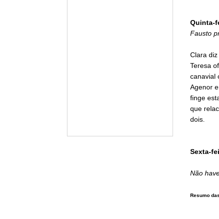
Quinta-f
Fausto p
Clara diz
Teresa o
canavial 
Agenor e
finge est
que relac
dois.
Sexta-fei
Não have
Resumo das