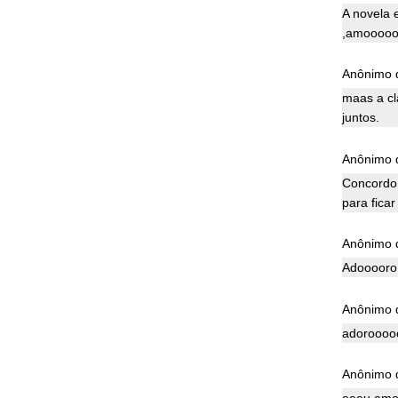
A novela 
,amooooo
Anônimo d
maas a cl
juntos.
Anônimo d
Concordo 
para fica
Anônimo d
Adooooro
Anônimo d
adoroooo
Anônimo d