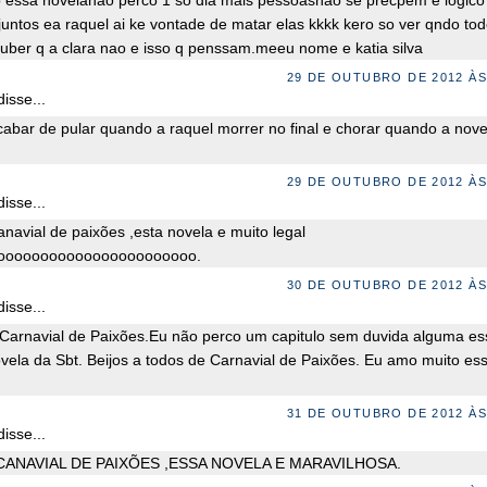
essa novelanao perco 1 so dia mais pessoasnao se precpem e logico
 juntos ea raquel ai ke vontade de matar elas kkkk kero so ver qndo to
ber q a clara nao e isso q penssam.meeu nome e katia silva
29 DE OUTUBRO DE 2012 ÀS
isse...
abar de pular quando a raquel morrer no final e chorar quando a nove
29 DE OUTUBRO DE 2012 ÀS
isse...
navial de paixões ,esta novela e muito legal
ooooooooooooooooooooooo.
30 DE OUTUBRO DE 2012 ÀS
isse...
Carnavial de Paixões.Eu não perco um capitulo sem duvida alguma es
vela da Sbt. Beijos a todos de Carnavial de Paixões. Eu amo muito es
31 DE OUTUBRO DE 2012 ÀS
isse...
CANAVIAL DE PAIXÕES ,ESSA NOVELA E MARAVILHOSA.