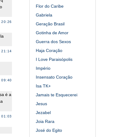
 q
Flor do Caribe
do
Gabriela
 20:26
Geração Brasil
Gotinha de Amor
la
Guerra dos Sexos
Haja Coração
 21:14
I Love Paraisópolis
Império
Insensato Coração
 09:40
Isa TK+
sa é a
Jamais te Esquecerei
sa
Jesus
Jezabel
 01:03
Joia Rara
José do Egito