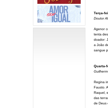
Terça-fei
Doutor A
Agenor c
tenta de
doador: J
a João d
sangue pa
Quarta-f
Guilherm
Regina im
Fausto. 
Raquel, e
das terra
de Deus e