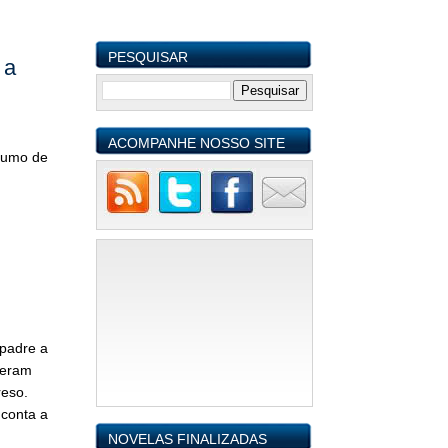
PESQUISAR
 a
ACOMPANHE NOSSO SITE
umo de
 padre a
zeram
reso.
 conta a
NOVELAS FINALIZADAS