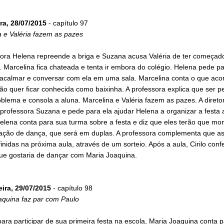
ra, 28/07/2015
- capítulo 97
a e Valéria fazem as pazes
sora Helena repreende a briga e Suzana acusa Valéria de ter começad
 Marcelina fica chateada e tenta ir embora do colégio. Helena pede pa
 acalmar e conversar com ela em uma sala. Marcelina conta o que aco
ão quer ficar conhecida como baixinha. A professora explica que ser 
blema e consola a aluna. Marcelina e Valéria fazem as pazes. A diretor
professora Suzana e pede para ela ajudar Helena a organizar a festa 
elena conta para sua turma sobre a festa e diz que eles terão que mo
ação de dança, que será em duplas. A professora complementa que as
inidas na próxima aula, através de um sorteio. Após a aula, Cirilo con
ue gostaria de dançar com Maria Joaquina.
eira, 29/07/2015
- capítulo 98
aquina faz par com Paulo
ara participar de sua primeira festa na escola, Maria Joaquina conta p