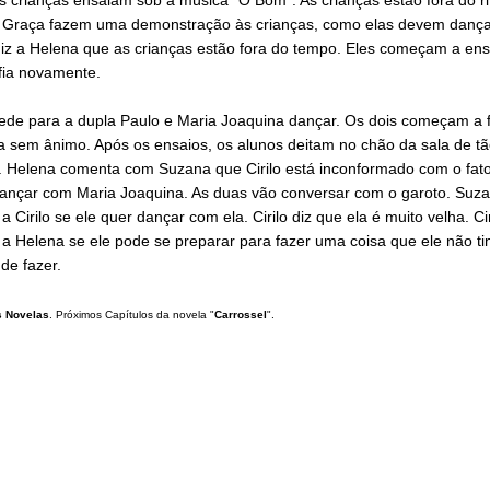
 Graça fazem uma demonstração às crianças, como elas devem dança
iz a Helena que as crianças estão fora do tempo. Eles começam a ens
fia novamente.
ede para a dupla Paulo e Maria Joaquina dançar. Os dois começam a f
a sem ânimo. Após os ensaios, os alunos deitam no chão da sala de tã
. Helena comenta com Suzana que Cirilo está inconformado com o fat
dançar com Maria Joaquina. As duas vão conversar com o garoto. Suz
a Cirilo se ele quer dançar com ela. Cirilo diz que ela é muito velha. Cir
a Helena se ele pode se preparar para fazer uma coisa que ele não ti
de fazer.
 Novelas
. Próximos Capítulos da novela "
Carrossel
".