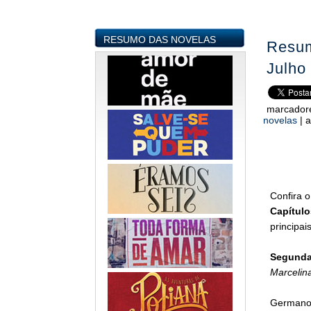
RESUMO DAS NOVELAS
Resum
Julho
marcador
novelas
|
a
Confira 
Capítulo
principai
Segunda-
Marcelina
Germano 