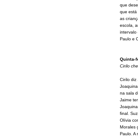
que desej
que está
as crianç
escola, 
intervalo
Paulo e C
Quinta-f
Cirilo ch
Cirilo di
Joaquina.
na sala 
Jaime ten
Joaquina.
final. Su
Olívia co
Morales g
Paulo. A 