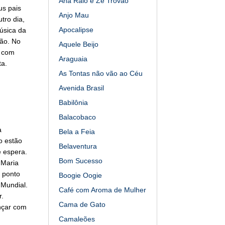
Ana Raio e Zé Trovão
us pais
Anjo Mau
tro dia,
Apocalipse
úsica da
ão. No
Aquele Beijo
r com
Araguaia
ta.
As Tontas não vão ao Céu
Avenida Brasil
Babilônia
Balacobaco
a
Bela a Feia
o estão
Belaventura
 espera.
Bom Sucesso
 Maria
 ponto
Boogie Oogie
 Mundial.
Café com Aroma de Mulher
r.
Cama de Gato
nçar com
Camaleões