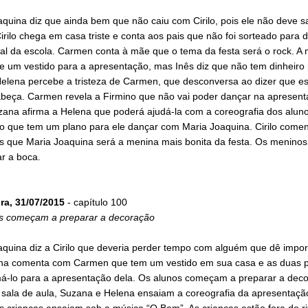
quina diz que ainda bem que não caiu com Cirilo, pois ele não deve s
irilo chega em casa triste e conta aos pais que não foi sorteado para 
ual da escola. Carmen conta à mãe que o tema da festa será o rock. A
e um vestido para a apresentação, mas Inês diz que não tem dinheiro
 Helena percebe a tristeza de Carmen, que desconversa ao dizer que e
abeça. Carmen revela a Firmino que não vai poder dançar na apresen
zana afirma a Helena que poderá ajudá-la com a coreografia dos aluno
ilo que tem um plano para ele dançar com Maria Joaquina. Cirilo come
s que Maria Joaquina será a menina mais bonita da festa. Os menin
ar a boca.
ira, 31/07/2015
- capítulo 100
s começam a preparar a decoração
aquina diz a Cirilo que deveria perder tempo com alguém que dê impor
ena comenta com Carmen que tem um vestido em sua casa e as duas
má-lo para a apresentação dela. Os alunos começam a preparar a dec
a sala de aula, Suzana e Helena ensaiam a coreografia da apresentaç
s crianças ensaiam sob a música “O Bom”. As crianças estão fora do r