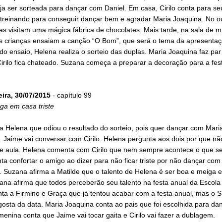
a ser sorteada para dançar com Daniel. Em casa, Cirilo conta para se
 treinando para conseguir dançar bem e agradar Maria Joaquina. No ou
as visitam uma mágica fábrica de chocolates. Mais tarde, na sala de m
as crianças ensaiam a canção “O Bom”, que será o tema da apresentaç
 do ensaio, Helena realiza o sorteio das duplas. Maria Joaquina faz pa
irilo fica chateado. Suzana começa a preparar a decoração para a fes
eira, 30/07/2015
- capítulo 99
ega em casa triste
z a Helena que odiou o resultado do sorteio, pois quer dançar com Mari
 Jaime vai conversar com Cirilo. Helena pergunta aos dois por que nã
de aula. Helena comenta com Cirilo que nem sempre acontece o que se
ta confortar o amigo ao dizer para não ficar triste por não dançar com
 Suzana afirma a Matilde que o talento de Helena é ser boa e meiga e
zana afirma que todos perceberão seu talento na festa anual da Escola
nta a Firmino e Graça que já tentou acabar com a festa anual, mas o S
osta da data. Maria Joaquina conta ao pais que foi escolhida para da
menina conta que Jaime vai tocar gaita e Cirilo vai fazer a dublagem.