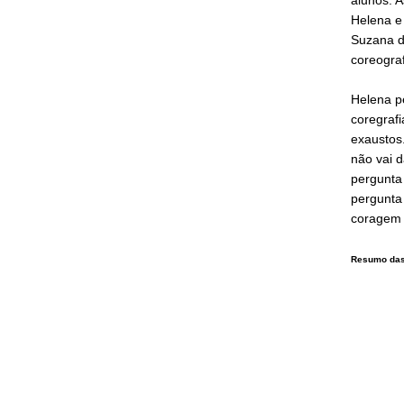
Helena e
Suzana d
coreogra
Helena p
coregrafi
exaustos
não vai 
pergunta 
pergunta 
coragem 
Resumo das