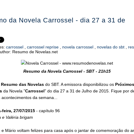
o da Novela Carrossel - dia 27 a 31 de
es:
carrossel
,
carrossel reprise
,
novela carrossel
,
novelas do sbt
,
re
uthor:
Resumo de Novelas.net
Resumo da Novela Carrossel - SBT - 21h15
o
Resumo das Novelas
do SBT. A emissora disponibilizou os
Próximo
s
da Novela "
Carrossel
" do dia 27 a 31 de Julho de 2015. Fique por d
s acontecimentos da semana...
feira, 27/07/2015
- capítulo 96
 e Valéria brigam
e Mário voltam felizes para casa após o jantar de comemoração do an