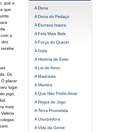
o, que a
A Dona
na que
uinte.
A Dona do Pedaço
para
A Escrava Isaura
 da
A Feia Mais Bela
o com a
e dos
A Força do Querer
a recebe
A Gata
A História de Ester
nas
A Lei do Amor
ida. Os
A Madrasta
 O placar
A Mentira
 seu lugar
A Que Não Podia Amar
do jogo,
ial,
A Regra do Jogo
na mais
A Terra Prometida
 Valéria
A Usurpadora
 colegas
ecem.
A Vida da Gente