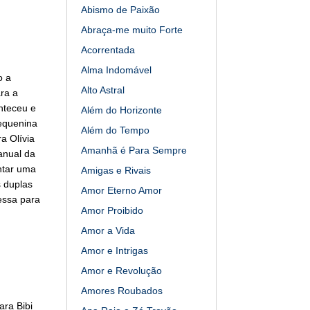
Abismo de Paixão
Abraça-me muito Forte
Acorrentada
Alma Indomável
o a
Alto Astral
ra a
nteceu e
Além do Horizonte
pequenina
Além do Tempo
a Olívia
Amanhã é Para Sempre
anual da
ntar uma
Amigas e Rivais
 duplas
Amor Eterno Amor
fessa para
Amor Proibido
Amor a Vida
Amor e Intrigas
Amor e Revolução
Amores Roubados
ara Bibi