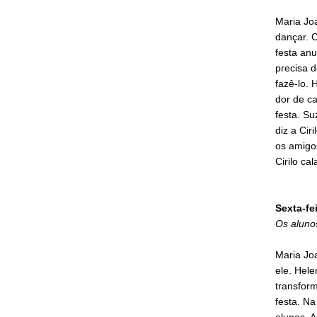
Maria Joa
dançar. C
festa an
precisa d
fazê-lo.
dor de c
festa. Su
diz a Cir
os amigo
Cirilo cal
Sexta-fe
Os aluno
Maria Jo
ele. Hel
transfor
festa. N
alunos. A