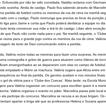
o. Enfurecida por não ter sido convidada, Natália reclama com German
ando sozinha. Ainda de castigo, Paulo fica sabendo através de Marceli
ma partida de futebol contra os meninos da rua de cima na manhã seg
mado com o castigo, Paulo resmunga que precisa se livrar da punição 
rilo liga para Jaime e conta que Paulo poderá desfalcar a equipe no dia
Paulo tenta convencer sua mãe a tirá-lo do castigo. Lilian abre exceçã
 de que Paulo não conte nada para o pai. Na manhã seguinte, o ‘Club
e reúne para o grande jogo contra os meninos da rua de cima. Valéri
agem de texto de Davi comunicando sobre a partida.
da, Valéria reúne todas as meninas para fazer uma surpresa. As meni
ma coreografia e gritos de guerra para atuarem como líderes de torc
ficam envergonhados ao se depararem com elas no campo de futebol.
stá empatado e Mário se machuca. Valéria sugere que Alícia entre em
sequência ao final da partida. Os garotos aceitam e nos minutos finais 
z o gol da vitória para o ‘Clube dos Cuecas’. Mais tarde, na Escola Mund
gere para Valéria organizar um concurso para escolher quem é a meni
turma. Valéria organiza o evento no pátio. Marcelina passa pelo local e
 ela participe do concurso. Marcelina se recusa e as duas brigam. Os
 tentam apartar a briga até que as professoras Helena e Suzana apar