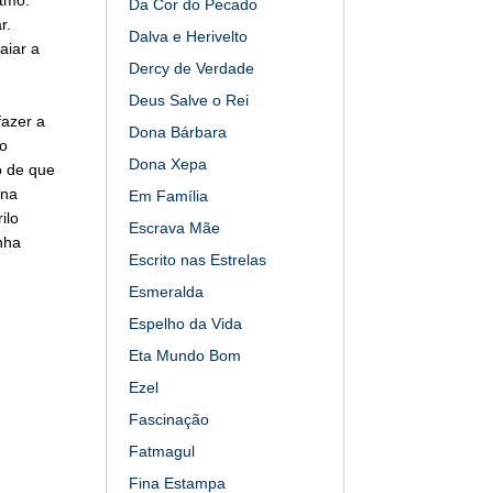
Da Cor do Pecado
r.
Dalva e Herivelto
aiar a
Dercy de Verdade
Deus Salve o Rei
azer a
Dona Bárbara
o
Dona Xepa
o de que
ana
Em Família
ilo
Escrava Mãe
nha
Escrito nas Estrelas
Esmeralda
Espelho da Vida
Eta Mundo Bom
Ezel
Fascinação
Fatmagul
Fina Estampa