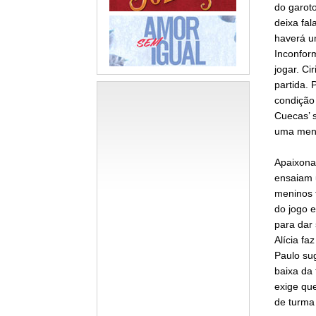
do garot
deixa fal
haverá u
Inconfor
jogar. Ci
partida. 
condição
Cuecas’ s
uma mens
Apaixona
ensaiam u
meninos 
do jogo e
para dar 
Alícia fa
Paulo su
baixa da 
exige que
de turma