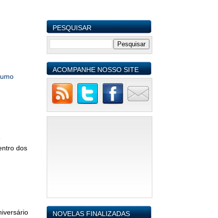
PESQUISAR
ACOMPANHE NOSSO SITE
sumo
s
entro dos
iversário
NOVELAS FINALIZADAS