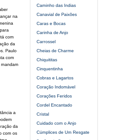
Caminho das Indias
aber
Canavial de Paixões
dançar na
 menina
Caras e Bocas
 para
Carinha de Anjo
stá com
Carrossel
tação da
s. Paulo
Cheias de Charme
nta com
Chiquititas
os mandam
Cinquentinha
Cobras e Lagartos
Coração Indomável
Corações Feridos
Cordel Encantado
tância a
Cristal
 podem
Cuidado com o Anjo
oração da
Cúmplices de Um Resgate
ão com os
itmo.