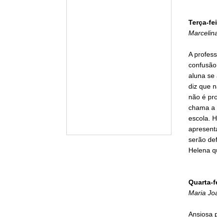
Terça-fei
Marcelin
A profes
confusão.
aluna se
diz que n
não é pro
chama a 
escola. H
apresent
serão def
Helena q
Quarta-f
Maria Jo
Ansiosa p