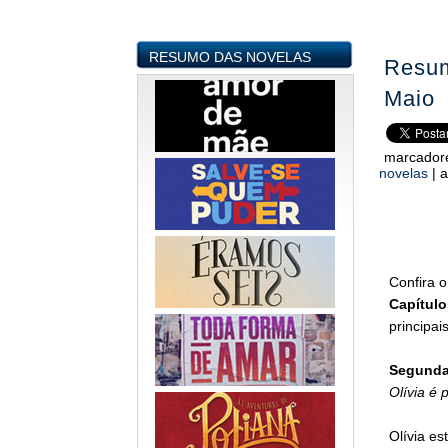
RESUMO DAS NOVELAS
Resum
Maio
marcador
novelas
|
a
Confira 
Capítulo
principai
Segunda-
Olívia é 
Olívia es