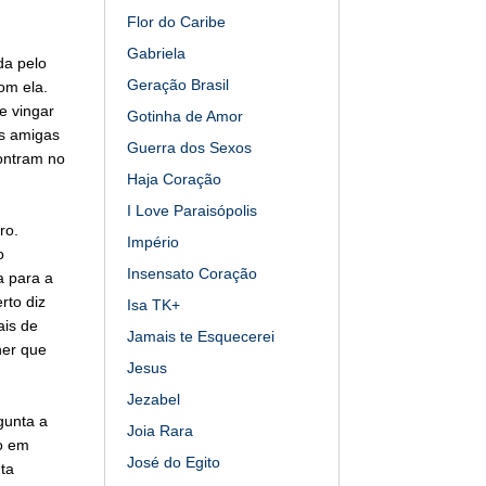
Flor do Caribe
Gabriela
da pelo
Geração Brasil
om ela.
e vingar
Gotinha de Amor
s amigas
Guerra dos Sexos
ontram no
Haja Coração
I Love Paraisópolis
ro.
Império
o
Insensato Coração
a para a
rto diz
Isa TK+
ais de
Jamais te Esquecerei
her que
Jesus
Jezabel
gunta a
Joia Rara
go em
José do Egito
ta