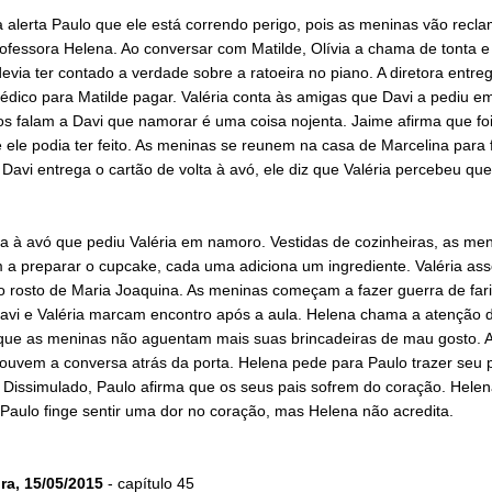
 alerta Paulo que ele está correndo perigo, pois as meninas vão recla
ofessora Helena. Ao conversar com Matilde, Olívia a chama de tonta e 
devia ter contado a verdade sobre a ratoeira no piano. A diretora entre
édico para Matilde pagar. Valéria conta às amigas que Davi a pediu e
s falam a Davi que namorar é uma coisa nojenta. Jaime afirma que foi
 ele podia ter feito. As meninas se reunem na casa de Marcelina para 
Davi entrega o cartão de volta à avó, ele diz que Valéria percebeu qu
a à avó que pediu Valéria em namoro. Vestidas de cozinheiras, as me
a preparar o cupcake, cada uma adiciona um ingrediente. Valéria as
no rosto de Maria Joaquina. As meninas começam a fazer guerra de far
Davi e Valéria marcam encontro após a aula. Helena chama a atenção 
 que as meninas não aguentam mais suas brincadeiras de mau gosto. 
ouvem a conversa atrás da porta. Helena pede para Paulo trazer seu p
 Dissimulado, Paulo afirma que os seus pais sofrem do coração. Hele
 Paulo finge sentir uma dor no coração, mas Helena não acredita.
ira, 15/05/2015
- capítulo 45