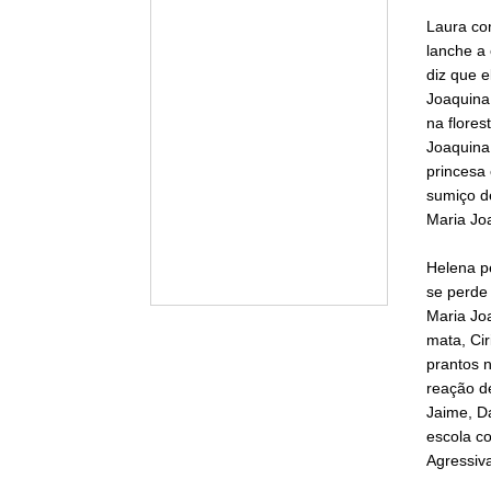
Laura co
lanche a 
diz que e
Joaquina 
na flores
Joaquina 
princesa
sumiço de
Maria Joa
Helena pe
se perde
Maria Joa
mata, Cir
prantos n
reação de
Jaime, D
escola c
Agressiva