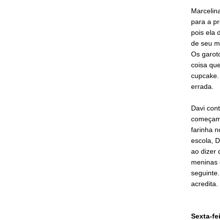
Marcelina
para a pr
pois ela 
de seu m
Os garoto
coisa que
cupcake. 
errada.
Davi cont
começam 
farinha 
escola, 
ao dizer
meninas 
seguinte.
acredita.
Sexta-fe