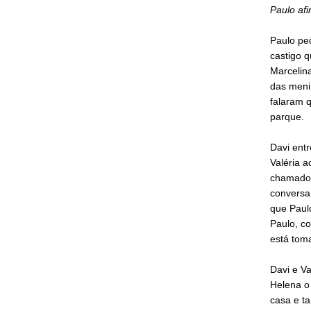
Paulo afi
Paulo pe
castigo q
Marcelina
das meni
falaram 
parque.
Davi entr
Valéria a
chamado 
conversa
que Paulo
Paulo, c
está toma
Davi e Va
Helena o 
casa e ta