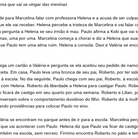
rma que vai se vingar das meninas
de para Marcelina falar com professora Helena e a acusa de ser culpa
ue ele vai receber. Helena percebe a tristeza de Marcelina e vai falar c
 pergunta a Helena se seu irmão é mau. Paulo afirma a Koki que vai s
nas, uma por uma. Marcelina começa a chorar e diz a Helena que sua
que Paulo tem uma alma ruim. Helena a consola. Davi e Valéria se enc
ega um cartão a Valéria e pergunta se ela aceitou seu pedido de namo
ceita. Em casa, Paulo leva uma bronca de seu pai, Roberto, por ter sid
à escola. No dia seguinte, Paulo chega com seu pai, Roberto, à escol
 com Helena. Roberto dá liberdade a Helena para castigar Paulo. Robe
 ficará de castigo em seu quarto por uma semana. Roberto e Lilian, p
onversam sobre o comportamento duvidoso do filho. Roberto diz à mul
ndo providências para colocar Paulo no eixo.
léria se encontram no parque antes de ir para a escola. Marcelina per
que vai acontecer com Paulo. Helena diz que Paulo vai ficar de casti
mbém na escola, sem recreio. Firmino encontra Roberto no pátio e ten