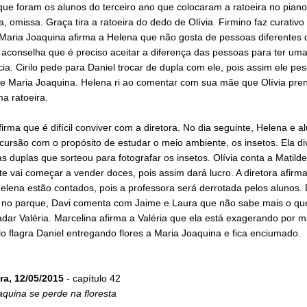
que foram os alunos do terceiro ano que colocaram a ratoeira no piano
ta, omissa. Graça tira a ratoeira do dedo de Olívia. Firmino faz curativo
 Maria Joaquina afirma a Helena que não gosta de pessoas diferentes 
 aconselha que é preciso aceitar a diferença das pessoas para ter um
ia. Cirilo pede para Daniel trocar de dupla com ele, pois assim ele pes
de Maria Joaquina. Helena ri ao comentar com sua mãe que Olívia pre
a ratoeira.
irma que é difícil conviver com a diretora. No dia seguinte, Helena e a
ursão com o propósito de estudar o meio ambiente, os insetos. Ela di
s duplas que sorteou para fotografar os insetos. Olívia conta a Matild
e vai começar a vender doces, pois assim dará lucro. A diretora afirm
elena estão contados, pois a professora será derrotada pelos alunos.
 no parque, Davi comenta com Jaime e Laura que não sabe mais o que
dar Valéria. Marcelina afirma a Valéria que ela está exagerando por ma
ilo flagra Daniel entregando flores a Maria Joaquina e fica enciumado.
ra, 12/05/2015
- capítulo 42
quina se perde na floresta