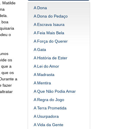
. Matilde
A Dona
 na
dela.
A Dona do Pedaço
a boa
A Escrava Isaura
quisaria
A Feia Mais Bela
ndeu o
A Força do Querer
A Gata
lunos
A História de Ester
vide os
e que a
A Lei do Amor
a que os
A Madrasta
 Durante a
A Mentira
 fazer
A Que Não Podia Amar
ltratar
A Regra do Jogo
A Terra Prometida
A Usurpadora
A Vida da Gente