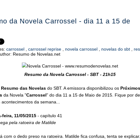
o da Novela Carrossel - dia 11 a 15 de
es:
carrossel
,
carrossel reprise
,
novela carrossel
,
novelas do sbt
,
re
uthor:
Resumo de Novelas.net
Resumo da Novela Carrossel - SBT - 21h15
o
Resumo das Novelas
do SBT. A emissora disponibilizou os
Próximo
s
da Novela "
Carrossel
" do dia 11 a 15 de Maio de 2015. Fique por de
s acontecimentos da semana...
feira, 11/05/2015
- capítulo 41
pega pela ratoeira de Matilde
tá com o dedo preso na ratoeira. Matilde fica confusa, tenta se explicar.