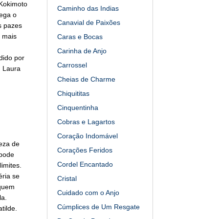
 Kokimoto
Caminho das Indias
ega o
Canavial de Paixões
s pazes
i mais
Caras e Bocas
Carinha de Anjo
dido por
Carrossel
, Laura
Cheias de Charme
Chiquititas
Cinquentinha
Cobras e Lagartos
Coração Indomável
teza de
Corações Feridos
 pode
Cordel Encantado
imites.
éria se
Cristal
 quem
Cuidado com o Anjo
la.
Cúmplices de Um Resgate
tilde.