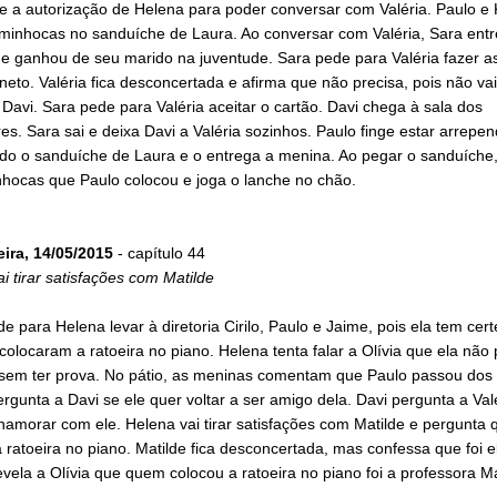
e a autorização de Helena para poder conversar com Valéria. Paulo e
minhocas no sanduíche de Laura. Ao conversar com Valéria, Sara entr
ue ganhou de seu marido na juventude. Sara pede para Valéria fazer a
eto. Valéria fica desconcertada e afirma que não precisa, pois não va
 Davi. Sara pede para Valéria aceitar o cartão. Davi chega à sala dos
es. Sara sai e deixa Davi a Valéria sozinhos. Paulo finge estar arrepen
ado o sanduíche de Laura e o entrega a menina. Ao pegar o sanduíche
nhocas que Paulo colocou e joga o lanche no chão.
eira, 14/05/2015
- capítulo 44
i tirar satisfações com Matilde
de para Helena levar à diretoria Cirilo, Paulo e Jaime, pois ela tem cer
colocaram a ratoeira no piano. Helena tenta falar a Olívia que ela não
 sem ter prova. No pátio, as meninas comentam que Paulo passou dos l
ergunta a Davi se ele quer voltar a ser amigo dela. Davi pergunta a Val
namorar com ele. Helena vai tirar satisfações com Matilde e pergunta
 ratoeira no piano. Matilde fica desconcertada, mas confessa que foi e
vela a Olívia que quem colocou a ratoeira no piano foi a professora Ma