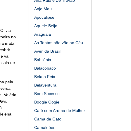
Ana Raio e Zé Trovão
Anjo Mau
Apocalipse
Aquele Beijo
Olívia
Araguaia
toeira no
As Tontas não vão ao Céu
 na mata.
cobrir
Avenida Brasil
e vai
Babilônia
 sala de
Balacobaco
Bela a Feia
oa pela
Belaventura
nversa
Bom Sucesso
. Valéria
avi.
Boogie Oogie
á
Café com Aroma de Mulher
Helena
Cama de Gato
Camaleões