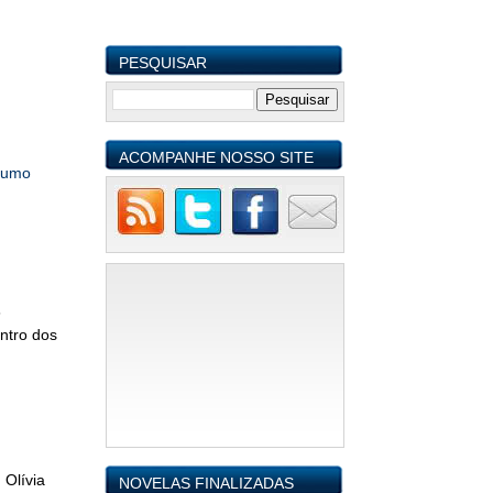
PESQUISAR
ACOMPANHE NOSSO SITE
sumo
s
ntro dos
 Olívia
NOVELAS FINALIZADAS