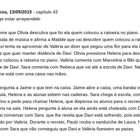
eira, 13/05/2015
- capítulo 43
ge estar arrependido
eme que Olívia descubra que foi ela quem colocou a ratoeira no piano. 
sala de música e afirma a Matilde que vai descobrir quem colocou a ra
vi tenta se aproximar de Valéria ao dizer que pegou uma flor para ela
iz que quer manter distância de Davi. Olívia pressiona Helena para des
o colocou a ratoeira no piano. Valéria comenta com Marcelina e Bibi qu
ge de Davi. Sara comenta com Rebeca que vai até a escola de Davi. Na
ime está com uma caixa nas mãos.
ergunta a Jaime o que tem na caixa. Jaime abre a caixa, uma barata v
aula, Helena e as alunas sobem nas cadeiras. Sara chega à escola, co
ino e pede para chamar Helena, que dispensa os alunos para o recreio
tária na sala. Helena pergunta à aluna se ela ainda está chateada com D
i conversar com Sara, que lhe revela que Davi está sofrendo, pois est
o por Valéria. Durante o recreio, Paulo rouba o sanduíche de Laura. 
com Sara que não conseguiu que Davi e Valéria fizessem as pazes.