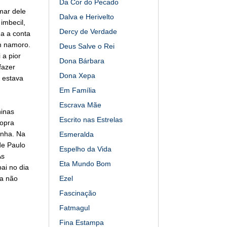
Da Cor do Pecado
mar dele
Dalva e Herivelto
imbecil,
Dercy de Verdade
ga a conta
m namoro.
Deus Salve o Rei
 a pior
Dona Bárbara
fazer
Dona Xepa
e estava
Em Família
Escrava Mãe
ninas
Escrito nas Estrelas
sopra
inha. Na
Esmeralda
de Paulo
Espelho da Vida
As
Eta Mundo Bom
ai no dia
na não
Ezel
Fascinação
Fatmagul
Fina Estampa