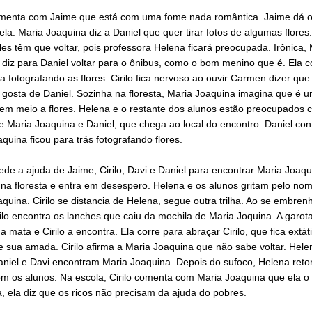
menta com Jaime que está com uma fome nada romântica. Jaime dá o
ela. Maria Joaquina diz a Daniel que quer tirar fotos de algumas flores.
les têm que voltar, pois professora Helena ficará preocupada. Irônica, 
diz para Daniel voltar para o ônibus, como o bom menino que é. Ela c
ta fotografando as flores. Cirilo fica nervoso ao ouvir Carmen dizer que
gosta de Daniel. Sozinha na floresta, Maria Joaquina imagina que é 
 em meio a flores. Helena e o restante dos alunos estão preocupados 
 Maria Joaquina e Daniel, que chega ao local do encontro. Daniel con
quina ficou para trás fotografando flores.
de a ajuda de Jaime, Cirilo, Davi e Daniel para encontrar Maria Joaqu
 na floresta e entra em desespero. Helena e os alunos gritam pelo no
quina. Cirilo se distancia de Helena, segue outra trilha. Ao se embren
ilo encontra os lanches que caiu da mochila de Maria Joquina. A garot
a mata e Cirilo a encontra. Ela corre para abraçar Cirilo, que fica extá
 sua amada. Cirilo afirma a Maria Joaquina que não sabe voltar. Hele
aniel e Davi encontram Maria Joaquina. Depois do sufoco, Helena reto
om os alunos. Na escola, Cirilo comenta com Maria Joaquina que ela o
, ela diz que os ricos não precisam da ajuda do pobres.