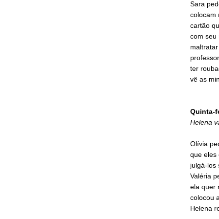
Sara ped
colocam 
cartão q
com seu n
maltratar
professor
ter roub
vê as mi
Quinta-f
Helena va
Olívia pe
que eles 
julgá-los
Valéria p
ela quer 
colocou a
Helena re