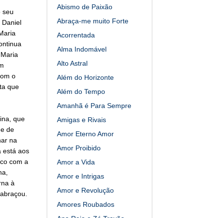
Abismo de Paixão
 seu
Abraça-me muito Forte
 Daniel
Maria
Acorrentada
ontinua
Alma Indomável
 Maria
Alto Astral
um
com o
Além do Horizonte
ta que
Além do Tempo
Amanhã é Para Sempre
ina, que
Amigas e Rivais
me de
Amor Eterno Amor
har na
Amor Proibido
a está aos
tico com a
Amor a Vida
na,
Amor e Intrigas
rna à
Amor e Revolução
 abraçou.
Amores Roubados