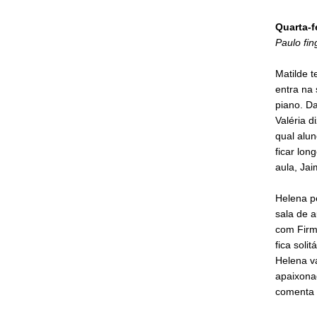
Quarta-f
Paulo fin
Matilde t
entra na 
piano. Da
Valéria d
qual alun
ficar lon
aula, Ja
Helena p
sala de 
com Firm
fica soli
Helena va
apaixonad
comenta 