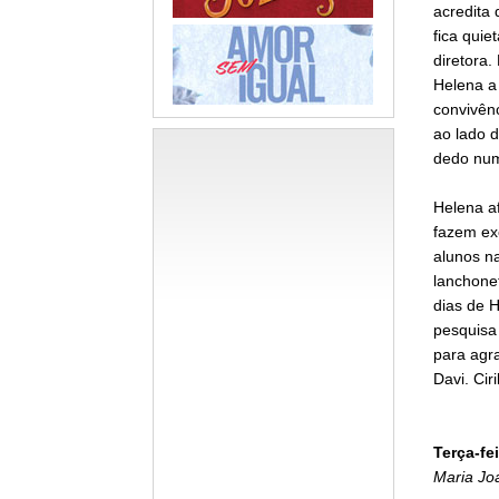
acredita 
fica quie
diretora.
Helena a
convivênc
ao lado 
dedo num
Helena af
fazem exc
alunos na
lanchonet
dias de H
pesquisa
para agra
Davi. Cir
Terça-fei
Maria Joa