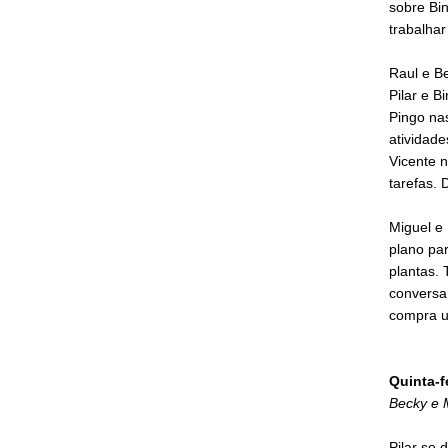
sobre Bin
trabalhar
Raul e B
Pilar e B
Pingo nas
atividade
Vicente 
tarefas. 
Miguel e 
plano pa
plantas.
conversam
compra u
Quinta-f
Becky e 
Pilar se 