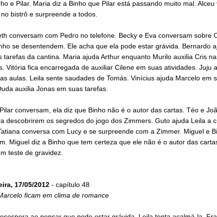
ho e Pilar. Maria diz a Binho que Pilar está passando muito mal. Alceu 
 no bistrô e surpreende a todos.
eth conversam com Pedro no telefone. Becky e Eva conversam sobre C
inho se desentendem. Ele acha que ela pode estar grávida. Bernardo a
 tarefas da cantina. Maria ajuda Arthur enquanto Murilo auxilia Cris na
s. Vitória fica encarregada de auxiliar Cilene em suas atividades. Juju 
nas aulas. Leila sente saudades de Tomás. Vinícius ajuda Marcelo em 
Duda auxilia Jonas em suas tarefas.
Pilar conversam, ela diz que Binho não é o autor das cartas. Téo e J
ra descobrirem os segredos do jogo dos Zimmers. Guto ajuda Leila a c
 Tatiana conversa com Lucy e se surpreende com a Zimmer. Miguel e B
. Miguel diz a Binho que tem certeza que ele não é o autor das cartas
m teste de gravidez.
eira, 17/05/2012
- capítulo 48
Marcelo ficam em clima de romance
desespera ao pensar que pode estar grávida. Leila tenta acalmá-la. Fr