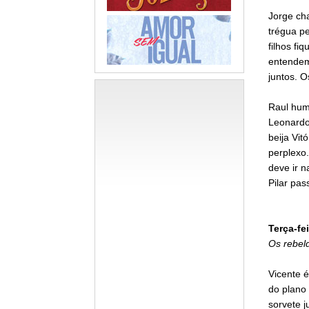
Jorge ch
trégua p
filhos f
entendem
juntos. O
Raul humi
Leonardo
beija Vit
perplexo.
deve ir n
Pilar pas
Terça-fei
Os rebel
Vicente 
do plano
sorvete j