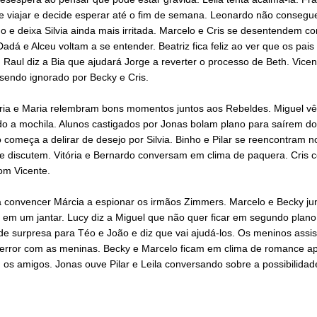
e viajar e decide esperar até o fim de semana. Leonardo não consegue
 e deixa Silvia ainda mais irritada. Marcelo e Cris se desentendem c
Dadá e Alceu voltam a se entender. Beatriz fica feliz ao ver que os pai
. Raul diz a Bia que ajudará Jorge a reverter o processo de Beth. Vicen
sendo ignorado por Becky e Cris.
tória e Maria relembram bons momentos juntos aos Rebeldes. Miguel vê
o a mochila. Alunos castigados por Jonas bolam plano para saírem do 
começa a delirar de desejo por Silvia. Binho e Pilar se reencontram n
e discutem. Vitória e Bernardo conversam em clima de paquera. Cris c
com Vicente.
a convencer Márcia a espionar os irmãos Zimmers. Marcelo e Becky ju
 em um jantar. Lucy diz a Miguel que não quer ficar em segundo plano
de surpresa para Téo e João e diz que vai ajudá-los. Os meninos assi
 terror com as meninas. Becky e Marcelo ficam em clima de romance a
os amigos. Jonas ouve Pilar e Leila conversando sobre a possibilidad