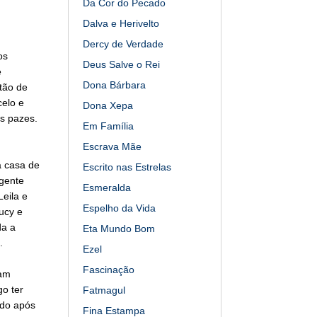
Da Cor do Pecado
Dalva e Herivelto
Dercy de Verdade
os
Deus Salve o Rei
e
Dona Bárbara
tão de
celo e
Dona Xepa
s pazes.
Em Família
Escrava Mãe
a casa de
Escrito nas Estrelas
 gente
Esmeralda
eila e
Espelho da Vida
ucy e
da a
Eta Mundo Bom
.
Ezel
Fascinação
ram
o ter
Fatmagul
ado após
Fina Estampa