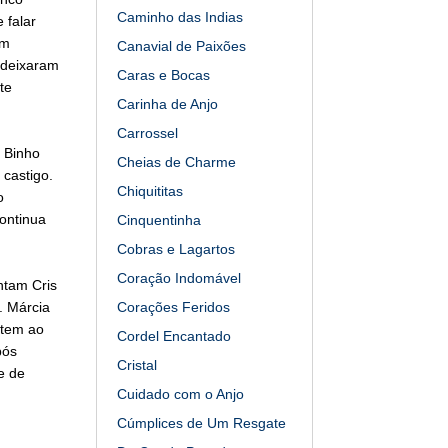
Caminho das Indias
 falar
om
Canavial de Paixões
s deixaram
Caras e Bocas
te
Carinha de Anjo
Carrossel
 Binho
Cheias de Charme
castigo.
Chiquititas
o
ontinua
Cinquentinha
Cobras e Lagartos
Coração Indomável
ntam Cris
. Márcia
Corações Feridos
stem ao
Cordel Encantado
pós
Cristal
e de
Cuidado com o Anjo
Cúmplices de Um Resgate