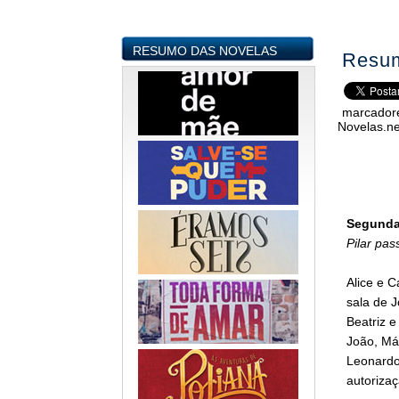
RESUMO DAS NOVELAS
Resum
marcador
Novelas.ne
Segunda-
Pilar pas
Alice e C
sala de J
Beatriz e
João, Má
Leonardo
autoriza