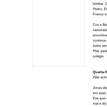
lombar. O
Pedro. E
Franco n
Cris e B
namorada.
encontram
continua 
todos se
Pilar pe
colégio.
Quarta-f
Pilar ach
Jonas di
em suas 
Eva que o
mal e diz