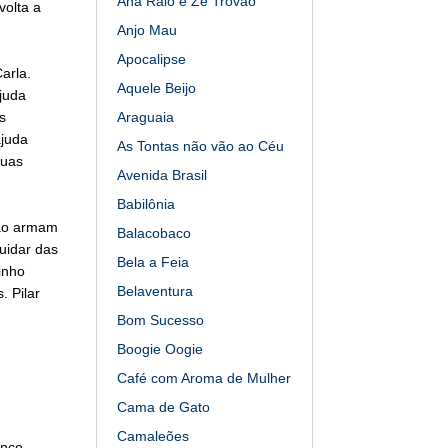
Ana Raio e Zé Trovão
volta a
Anjo Mau
Apocalipse
arla.
Aquele Beijo
juda
s
Araguaia
ajuda
As Tontas não vão ao Céu
suas
Avenida Brasil
Babilônia
oão armam
Balacobaco
uidar das
Bela a Feia
inho
Belaventura
. Pilar
Bom Sucesso
Boogie Oogie
Café com Aroma de Mulher
Cama de Gato
Camaleões
anco