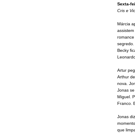
Sexta-fe
Cris e V
Márcia a
assistem 
romance a
segredo. 
Becky fic
Leonardo
Artur peg
Arthur de
nova. Jo
Jonas se
Miguel. P
Franco. E
Jonas diz
momentos
que limpa