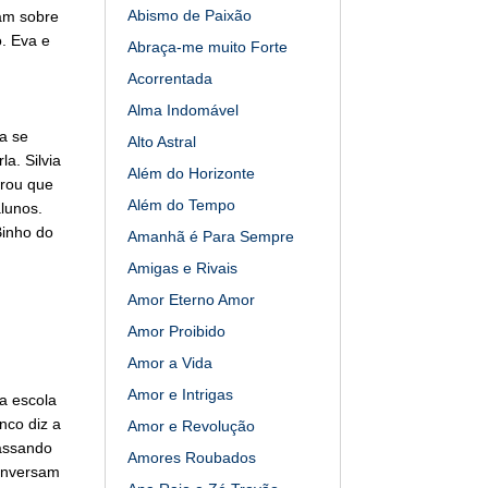
Abismo de Paixão
sam sobre
. Eva e
Abraça-me muito Forte
Acorrentada
Alma Indomável
a se
Alto Astral
a. Silvia
Além do Horizonte
grou que
Além do Tempo
lunos.
Binho do
Amanhã é Para Sempre
Amigas e Rivais
Amor Eterno Amor
Amor Proibido
Amor a Vida
Amor e Intrigas
a escola
nco diz a
Amor e Revolução
passando
Amores Roubados
conversam