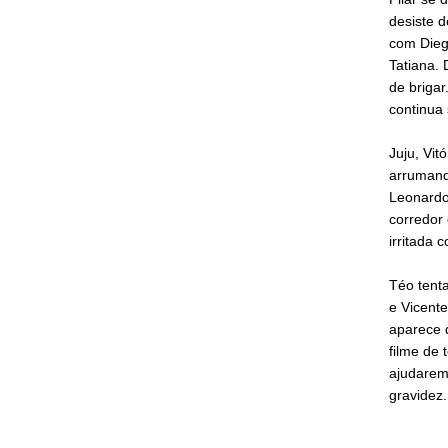
desiste d
com Diego
Tatiana. 
de brigar
continua 
Juju, Vi
arrumand
Leonardo 
corredor 
irritada 
Téo tent
e Vicente
aparece 
filme de
ajudarem 
gravidez.