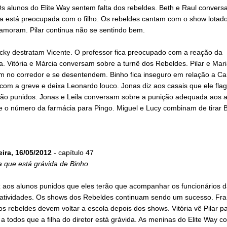
s alunos do Elite Way sentem falta dos rebeldes. Beth e Raul conver
la está preocupada com o filho. Os rebeldes cantam com o show lotado
amoram. Pilar continua não se sentindo bem.
ecky destratam Vicente. O professor fica preocupado com a reação da
 Vitória e Márcia conversam sobre a turnê dos Rebeldes. Pilar e Mari
 no corredor e se desentendem. Binho fica inseguro em relação a Carl
com a greve e deixa Leonardo louco. Jonas diz aos casais que ele fla
rão punidos. Jonas e Leila conversam sobre a punição adequada aos a
de o número da farmácia para Pingo. Miguel e Lucy combinam de tirar 
eira, 16/05/2012
- capítulo 47
a que está grávida de Binho
z aos alunos punidos que eles terão que acompanhar os funcionários d
atividades. Os shows dos Rebeldes continuam sendo um sucesso. Fra
s rebeldes devem voltar a escola depois dos shows. Vitória vê Pilar 
 a todos que a filha do diretor está grávida. As meninas do Elite Way 