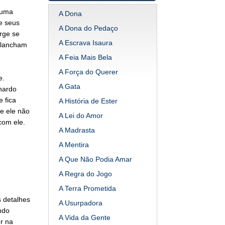
 uma
A Dona
e seus
A Dona do Pedaço
rge se
A Escrava Isaura
 lancham
A Feia Mais Bela
A Força do Querer
e.
A Gata
nardo
e fica
A História de Ester
e ele não
A Lei do Amor
com ele.
A Madrasta
A Mentira
A Que Não Podia Amar
A Regra do Jogo
A Terra Prometida
 detalhes
A Usurpadora
ndo
A Vida da Gente
r na