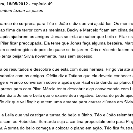
ira, 18/05/2012
- capítulo 49
icentem fazem as pazes
parece de surpresa para Téo e João e diz que vai ajudá-los. Os menin
ao filme de terror com as meninas. Becky e Marcelo ficam em clima d
pós ajudarem os amigos. Jonas se irrita ao saber que Leila e Pilar es
Pilar ficar preocupada. Ela teme que Jonas faça alguma besteira. Mar
am constrangidos depois de quase se beijarem. Cris e Vicente fazem a
 tenta beijar Silvia novamente, mas sem sucesso.
a os resultados e descobre que está com duas hérnias. Pingo vai até 
sabafar com os amigos. Ofélia diz a Tatiana que ela deveria conhecer
rge e Franco conversam sobre a ajuda que Raul está dando ao plano. L
 preocupam com Pilar. Márcia tenta descobrir algo conversando com L
ilar diz a Jonas e Leila que o exame deu negativo. Leonardo pede aju
le diz que vai fingir que tem uma amante para causar ciúmes em Sivia
 a Leila que vai castigar a turma do beijo e Binho. Téo e João relemb
 com os Rebeldes. Bernardo suja a cantina propositalmente para Ping
r. A turma do beijo começa a colocar o plano em ação. Téo fica frustr