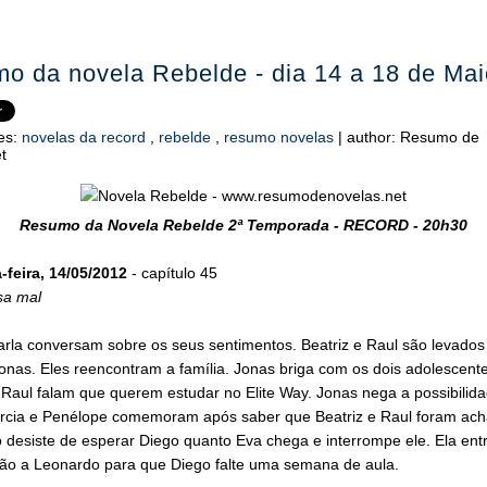
o da novela Rebelde - dia 14 a 18 de Mai
es:
novelas da record
,
rebelde
,
resumo novelas
|
author:
Resumo de
t
Resumo da Novela Rebelde 2ª Temporada - RECORD - 20h30
feira, 14/05/2012
- capítulo 45
sa mal
arla conversam sobre os seus sentimentos. Beatriz e Raul são levados
onas. Eles reencontram a família. Jonas briga com os dois adolescente
 Raul falam que querem estudar no Elite Way. Jonas nega a possibilida
rcia e Penélope comemoram após saber que Beatriz e Raul foram ach
 desiste de esperar Diego quanto Eva chega e interrompe ele. Ela en
ção a Leonardo para que Diego falte uma semana de aula.