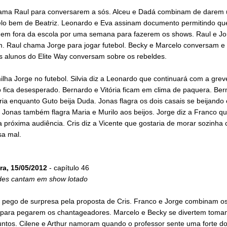
ama Raul para conversarem a sós. Alceu e Dadá combinam de darem
elo bem de Beatriz. Leonardo e Eva assinam documento permitindo qu
iquem fora da escola por uma semana para fazerem os shows. Raul e Jo
. Raul chama Jorge para jogar futebol. Becky e Marcelo conversam e
s alunos do Elite Way conversam sobre os rebeldes.
lha Jorge no futebol. Silvia diz a Leonardo que continuará com a grev
 fica desesperado. Bernardo e Vitória ficam em clima de paquera. Ber
ória enquanto Guto beija Duda. Jonas flagra os dois casais se beijando 
 Jonas também flagra Maria e Murilo aos beijos. Jorge diz a Franco qu
a próxima audiência. Cris diz a Vicente que gostaria de morar sozinha 
sa mal.
ra, 15/05/2012
- capítulo 46
des cantam em show lotado
é pego de surpresa pela proposta de Cris. Franco e Jorge combinam os
 para pegarem os chantageadores. Marcelo e Becky se divertem toma
untos. Cilene e Arthur namoram quando o professor sente uma forte do