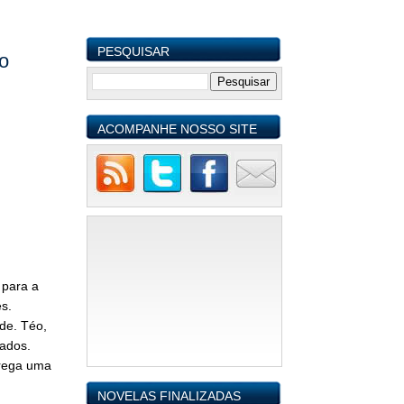
PESQUISAR
o
ACOMPANHE NOSSO SITE
 para a
s.
de. Téo,
ados.
trega uma
NOVELAS FINALIZADAS