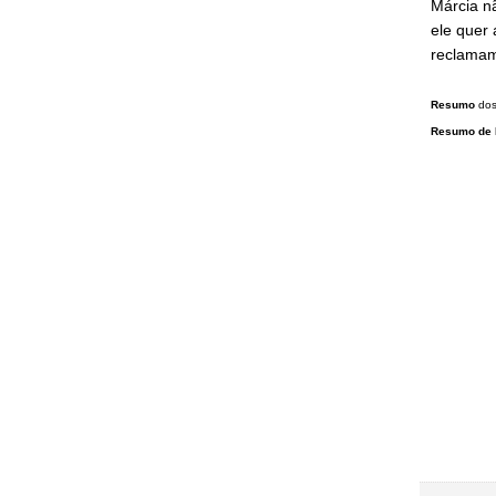
Márcia n
ele quer
reclamam 
Resumo
do
Resumo de 