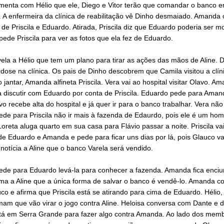
menta com Hélio que ele, Diego e Vitor terão que comandar o banco 
 A enfermeira da clínica de reabilitação vê Dinho desmaiado. Amanda
de Priscila e Eduardo. Atirada, Priscila diz que Eduardo poderia ser m
de Priscila para ver as fotos que ela fez de Eduardo.
ela a Hélio que tem um plano para tirar as ações das mãos de Aline. 
ose na clínica. Os pais de Dinho descobrem que Camila visitou a clíni
 jantar, Amanda alfineta Priscila. Vera vai ao hospital visitar Olavo. A
 discutir com Eduardo por conta de Priscila. Eduardo pede para Amand
vo recebe alta do hospital e já quer ir para o banco trabalhar. Vera não
ede para Priscila não ir mais à fazenda de Edaurdo, pois ele é um ho
oreta aluga quarto em sua casa para Flávio passar a noite. Priscila vai
e Eduardo e Amanda e pede para ficar uns dias por lá, pois Glauco vai 
 notícia a Aline que o banco Varela será vendido.
 pede para Eduardo levá-la para conhecer a fazenda. Amanda fica enci
rma a Aline que a única forma de salvar o banco é vendê-lo. Amanda c
o e afirma que Priscila está se atirando para cima de Eduardo. Hélio,
rmam que vão virar o jogo contra Aline. Heloisa conversa com Dante e d
stá em Serra Grande para fazer algo contra Amanda. Ao lado dos mem