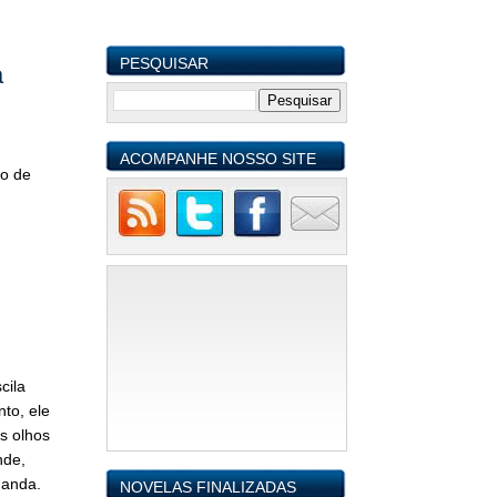
PESQUISAR
a
ACOMPANHE NOSSO SITE
o de
cila
to, ele
os olhos
nde,
manda.
NOVELAS FINALIZADAS