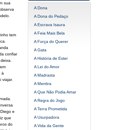
em sua
A Dona
 observa
odelo.
A Dona do Pedaço
A Escrava Isaura
A Feia Mais Bela
Dinho tem
ca.
A Força do Querer
manda
A Gata
a confiar
A História de Ester
 deixa.
mem
A Lei do Amor
 à
A Madrasta
viajar.
A Mentira
A Que Não Podia Amar
umada.
A Regra do Jogo
onversa
A Terra Prometida
 Diego e
A Usurpadora
iz que
bros do
A Vida da Gente