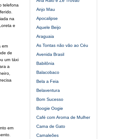
Ana Raio e Zé Trovão
o telefona
Anjo Mau
ferido.
Apocalipse
iada na
Loreta e
Aquele Beijo
Araguaia
As Tontas não vão ao Céu
a em
nde de
Avenida Brasil
ou um táxi
Babilônia
ara a
Balacobaco
heiro,
recisa
Bela a Feia
Belaventura
Bom Sucesso
Boogie Oogie
Café com Aroma de Mulher
Cama de Gato
onto em
mento.
Camaleões