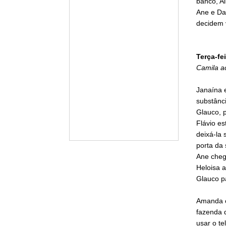
banco, Al
Ane e Da
decidem v
Terça-fei
Camila a
Janaína 
substânc
Glauco, p
Flávio es
deixá-la 
porta da
Ane cheg
Heloisa a
Glauco pa
Amanda c
fazenda 
usar o te