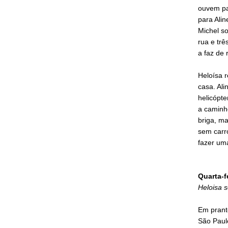
ouvem pas
para Alin
Michel so
rua e tr
a faz de 
Heloísa r
casa. Al
helicópte
a caminh
briga, ma
sem carr
fazer um
Quarta-f
Heloisa s
Em pranto
São Paulo