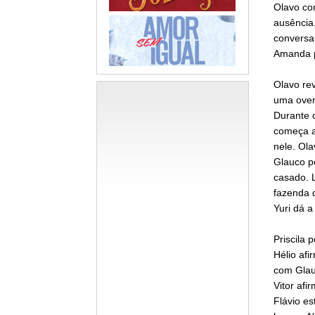
Olavo co
ausência.
conversa 
Amanda pe
Olavo rev
uma overd
Durante o
começa a
nele. Ola
Glauco p
casado. L
fazenda d
Yuri dá a
Priscila
Hélio afi
com Glauc
Vitor afi
Flávio e