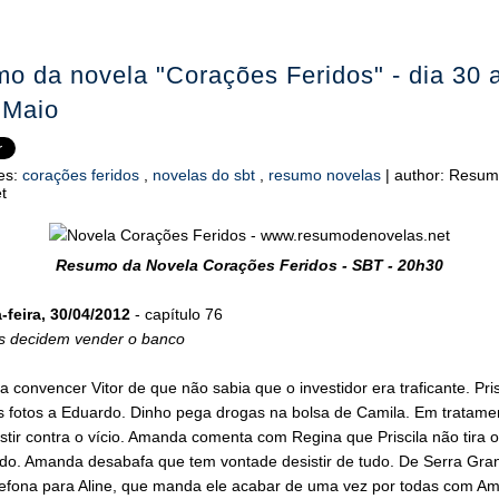
o da novela "Corações Feridos" - dia 30 
 Maio
es:
corações feridos
,
novelas do sbt
,
resumo novelas
|
author:
Resum
t
Resumo da Novela Corações Feridos - SBT - 20h30
feira, 30/04/2012
- capítulo 76
as decidem vender o banco
ta convencer Vitor de que não sabia que o investidor era traficante. Pris
s fotos a Eduardo. Dinho pega drogas na bolsa de Camila. Em tratamen
istir contra o vício. Amanda comenta com Regina que Priscila não tira 
do. Amanda desabafa que tem vontade desistir de tudo. De Serra Gra
elefona para Aline, que manda ele acabar de uma vez por todas com A