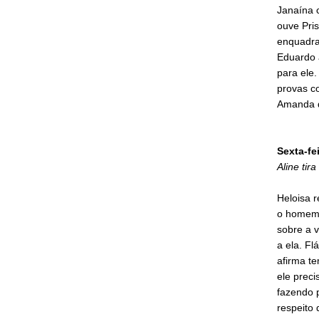
Janaína 
ouve Pris
enquadrad
Eduardo 
para ele.
provas co
Amanda q
Sexta-fe
Aline tir
Heloisa 
o homem e
sobre a 
a ela. Fl
afirma te
ele preci
fazendo p
respeito