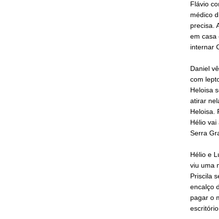
Flávio co
médico d
precisa.
em casa e
internar 
Daniel v
com lepto
Heloisa s
atirar ne
Heloisa. 
Hélio va
Serra Gr
Hélio e L
viu uma 
Priscila 
encalço d
pagar o m
escritóri