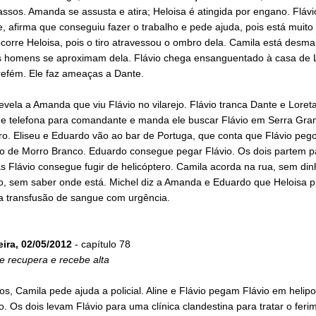
sos. Amanda se assusta e atira; Heloisa é atingida por engano. Flávi
e, afirma que conseguiu fazer o trabalho e pede ajuda, pois está muito 
corre Heloisa, pois o tiro atravessou o ombro dela. Camila está desma
ês homens se aproximam dela. Flávio chega ensanguentado à casa de 
refém. Ele faz ameaças a Dante.
evela a Amanda que viu Flávio no vilarejo. Flávio tranca Dante e Loret
ine telefona para comandante e manda ele buscar Flávio em Serra Gra
ro. Eliseu e Eduardo vão ao bar de Portuga, que conta que Flávio peg
o de Morro Branco. Eduardo consegue pegar Flávio. Os dois partem p
s Flávio consegue fugir de helicóptero. Camila acorda na rua, sem din
o, sem saber onde está. Michel diz a Amanda e Eduardo que Heloisa p
a transfusão de sangue com urgência.
eira, 02/05/2012
- capítulo 78
e recupera e recebe alta
s, Camila pede ajuda a policial. Aline e Flávio pegam Flávio em helip
. Os dois levam Flávio para uma clínica clandestina para tratar o feri