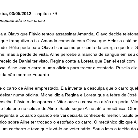
eira, 03/05/2012
- capítulo 79
 enquadrado e vai preso
ta a Olavo que Flávio tentou assassinar Amanda. Olavo decide telefon
que tranquiliza o tio. Amanda comenta com Olavo que Heloisa está se
do. Hélio pede para Olavo ficar calmo por conta da cirurgia que fez. 
ine, mas a perde de vista. Aline percebe a mancha de sangue em seu c
receio de Daniel ter visto. Regina conta a Loreta que Daniel está com
ose. Aline leva o carro a uma oficina para trocar o estofado. Priscila di
da não merece Eduardo.
e o carro de Aline emprestado. Ela inventa a desculpa que o carro que
deixar numa oficina. Michel diz a Regina e Loreta que a febre de José
nselha Flávio a desaparecer. Vitor ouve a conversa atrás da porta. Vit
 telefone no celular de Aline. Saulo segue Aline até a mecânica. Ofer
pergunta a Eduardo quando ele vai deixá-la conhecê-lo melhor. Saulo p
co sobre Aline ter trocado o estofado do carro. O mecânico diz que Al
 um cachorro e teve que levá-lo ao veterinário. Saulo leva o tecido do 