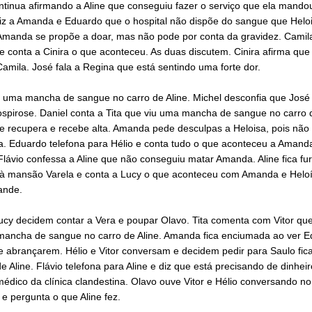
ntinua afirmando a Aline que conseguiu fazer o serviço que ela mando
iz a Amanda e Eduardo que o hospital não dispõe do sangue que Helo
 Amanda se propõe a doar, mas não pode por conta da gravidez. Camil
 conta a Cinira o que aconteceu. As duas discutem. Cinira afirma que 
Camila. José fala a Regina que está sentindo uma forte dor.
ê uma mancha de sangue no carro de Aline. Michel desconfia que José 
spirose. Daniel conta a Tita que viu uma mancha de sangue no carro d
e recupera e recebe alta. Amanda pede desculpas a Heloisa, pois não 
la. Eduardo telefona para Hélio e conta tudo o que aconteceu a Amand
Flávio confessa a Aline que não conseguiu matar Amanda. Aline fica fur
i à mansão Varela e conta a Lucy o que aconteceu com Amanda e Helo
ande.
ucy decidem contar a Vera e poupar Olavo. Tita comenta com Vitor que
mancha de sangue no carro de Aline. Amanda fica enciumada ao ver E
se abrançarem. Hélio e Vitor conversam e decidem pedir para Saulo fic
e Aline. Flávio telefona para Aline e diz que está precisando de dinhei
édico da clínica clandestina. Olavo ouve Vitor e Hélio conversando no
o e pergunta o que Aline fez.