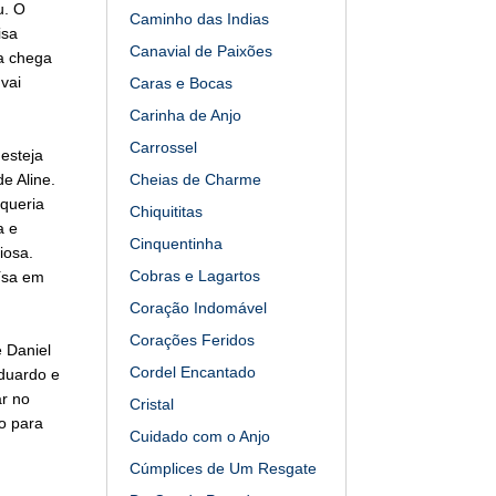
u. O
Caminho das Indias
isa
Canavial de Paixões
a chega
vai
Caras e Bocas
Carinha de Anjo
Carrossel
esteja
e Aline.
Cheias de Charme
queria
Chiquititas
a e
Cinquentinha
iosa.
Cobras e Lagartos
ísa em
Coração Indomável
Corações Feridos
 Daniel
Cordel Encantado
duardo e
ar no
Cristal
ro para
Cuidado com o Anjo
Cúmplices de Um Resgate