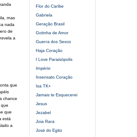
Amanda
Flor do Caribe
Gabriela
ila, mas
Geração Brasil
ca nada
mero de
Gotinha de Amor
revela a
Guerra dos Sexos
Haja Coração
I Love Paraisópolis
Império
Insensato Coração
onta que
Isa TK+
apéis
Jamais te Esquecerei
ma chance
Jesus
, que
ne que
Jezabel
a está
Joia Rara
alado a
José do Egito