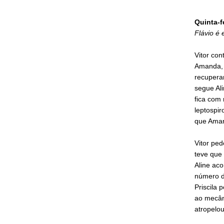
Quinta-f
Flávio é
Vitor con
Amanda, 
recuperan
segue Al
fica com 
leptospir
que Aman
Vitor ped
teve que 
Aline aco
número de
Priscila 
ao mecâni
atropelou