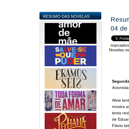
RESUMO DAS NOVELAS
Resum
04 de
marcador
Novelas.ne
Segunda-
Acionist
Aline ten
mostra a
tenta res
de Eduar
Flávio t