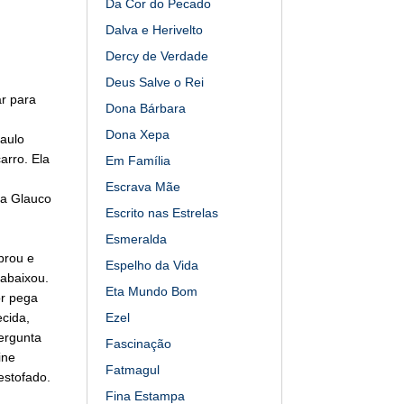
Da Cor do Pecado
Dalva e Herivelto
Dercy de Verdade
Deus Salve o Rei
ar para
Dona Bárbara
Dona Xepa
Saulo
arro. Ela
Em Família
Escrava Mãe
z a Glauco
Escrito nas Estrelas
Esmeralda
brou e
Espelho da Vida
 abaixou.
Eta Mundo Bom
or pega
ecida,
Ezel
ergunta
Fascinação
ine
Fatmagul
estofado.
Fina Estampa