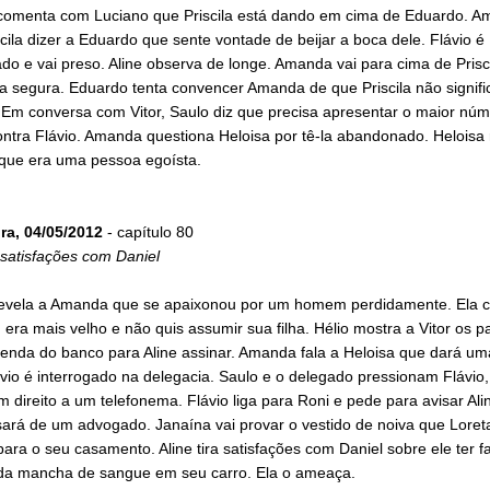
comenta com Luciano que Priscila está dando em cima de Eduardo. 
cila dizer a Eduardo que sente vontade de beijar a boca dele. Flávio é
o e vai preso. Aline observa de longe. Amanda vai para cima de Prisc
a segura. Eduardo tenta convencer Amanda de que Priscila não signifi
 Em conversa com Vitor, Saulo diz que precisa apresentar o maior nú
ntra Flávio. Amanda questiona Heloisa por tê-la abandonado. Heloisa 
ue era uma pessoa egoísta.
ira, 04/05/2012
- capítulo 80
a satisfações com Daniel
revela a Amanda que se apaixonou por um homem perdidamente. Ela c
ra mais velho e não quis assumir sua filha. Hélio mostra a Vitor os p
venda do banco para Aline assinar. Amanda fala a Heloisa que dará u
ávio é interrogado na delegacia. Saulo e o delegado pressionam Flávio
m direito a um telefonema. Flávio liga para Roni e pede para avisar Ali
sará de um advogado. Janaína vai provar o vestido de noiva que Loret
ara o seu casamento. Aline tira satisfações com Daniel sobre ele ter f
 da mancha de sangue em seu carro. Ela o ameaça.