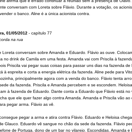
ine afirma que é errado continuar a reunião sem a presença de Olavo.
nte conversam com Loreta sobre Flávio. Durante a votação, os acionis
ender o banco. Aline é a única acionista contra.
ra, 01/05/2012
- capítulo 77
corda na rua
e Loreta conversam sobre Amanda e Eduardo. Flávio as ouve. Coloca
ia no drink de Camila em uma festa. Amanda vai com Priscila à fazend
ois Priscila vai pegar suas coisas para passar uns dias na fazenda de
tá à espreita e corta a energia elétrica da fazenda. Aline pede para Vit
sozinha, principalmente agora com a venda do banco. Flávio tenta arr
 sede da fazenda. Priscila e Amanda percebem e se escondem. Heloisa
am à fazenda de Eduardo. Dante conta a Eduardo que Flávio está no v
cha que ele quer fazer algo contra Amanda. Amanda e Priscila vão ao 
ra pegar arma. Flávio as vê.
onsegue pegar a arma e atira contra Flávio. Eduardo e Heloisa cheg
de Glauco. Eduardo vê sangue no chão da sede da fazenda. Flávio pe
lefone de Portuga, dono de um bar no vilarejo. Escondidas, Amanda e P