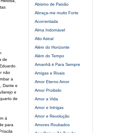
 Heloisa,
Abismo de Paixão
tas
Abraça-me muito Forte
Acorrentada
Alma Indomável
Alto Astral
Além do Horizonte
m
Além do Tempo
a de
Amanhã é Para Sempre
 Eduardo.
or não
Amigas e Rivais
ombar a
Amor Eterno Amor
, Dante e
Amor Proibido
ilarejo e
quarto de
Amor a Vida
Amor e Intrigas
Amor e Revolução
am à
de para
Amores Roubados
riscila