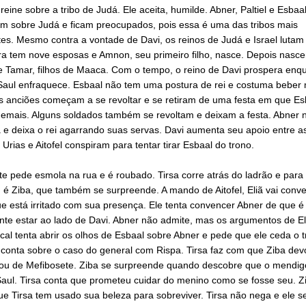
reine sobre a tribo de Judá. Ele aceita, humilde. Abner, Paltiel e Esbaa
m sobre Judá e ficam preocupados, pois essa é uma das tribos mais
es. Mesmo contra a vontade de Davi, os reinos de Judá e Israel lutam 
ra tem nove esposas e Amnon, seu primeiro filho, nasce. Depois nasc
e Tamar, filhos de Maaca. Com o tempo, o reino de Davi prospera enq
Saul enfraquece. Esbaal não tem uma postura de rei e costuma beber 
Os anciões começam a se revoltar e se retiram de uma festa em que Es
emais. Alguns soldados também se revoltam e deixam a festa. Abner 
e deixa o rei agarrando suas servas. Davi aumenta seu apoio entre as
. Urias e Aitofel conspiram para tentar tirar Esbaal do trono.
e pede esmola na rua e é roubado. Tirsa corre atrás do ladrão e para
 é Ziba, que também se surpreende. A mando de Aitofel, Eliã vai conv
e está irritado com sua presença. Ele tenta convencer Abner de que é
nte estar ao lado de Davi. Abner não admite, mas os argumentos de El
ical tenta abrir os olhos de Esbaal sobre Abner e pede que ele ceda o 
 conta sobre o caso do general com Rispa. Tirsa faz com que Ziba dev
ou de Mefibosete. Ziba se surpreende quando descobre que o mendig
Saul. Tirsa conta que prometeu cuidar do menino como se fosse seu. Z
ue Tirsa tem usado sua beleza para sobreviver. Tirsa não nega e ele s