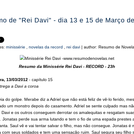
o de "Rei Davi" - dia 13 e 15 de Março d
es:
minissérie
,
novelas da record
,
rei davi
|
author:
Resumo de Novela
Resumo da Minissérie Rei Davi - RECORD - 23h
ra, 13/03/2012
- capítulo 15
ntrega a Davi a coroa
ia do golpe. Merabe diz a Adriel que não está feliz de vê-lo ferido, me
rado um monstro depois do casamento. Adriel se sente culpado mas nã
. Davi e os outros conseguem derrotar os amalequitas e resgatam sua
. Jonatas perde sua arma lutando e tem o fio de uma espada prestes a
nta. Saul vê e vai tentar salvar o filho, mas não consegue. Jonatas é 
ta com seus soldados e tem uma sensação ruim. Saul segura seu filho 