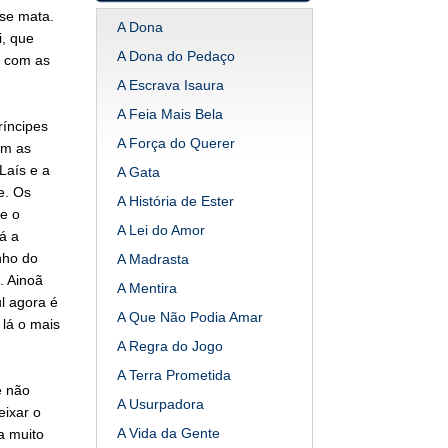
 se mata.
A Dona
, que
A Dona do Pedaço
e com as
A Escrava Isaura
A Feia Mais Bela
ríncipes
A Força do Querer
om as
Laís e a
A Gata
e. Os
A História de Ester
e o
A Lei do Amor
á a
nho do
A Madrasta
. Ainoã
A Mentira
l agora é
A Que Não Podia Amar
 lá o mais
A Regra do Jogo
A Terra Prometida
e não
A Usurpadora
eixar o
A Vida da Gente
a muito