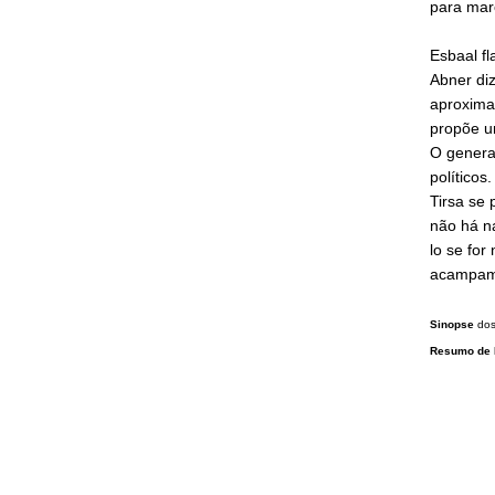
para mar
Esbaal fl
Abner diz
aproximar
propõe um
O general
político
Tirsa se 
não há n
lo se for
acampame
Sinopse
do
Resumo de 