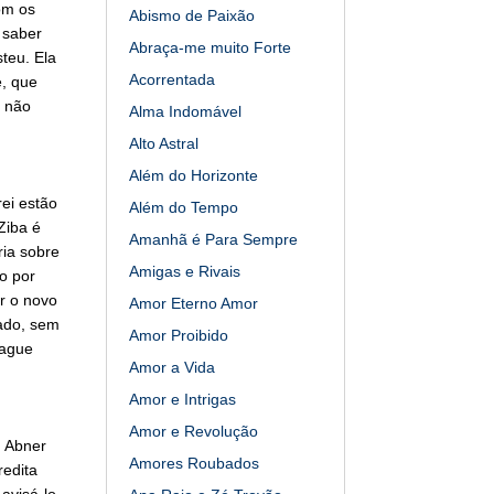
om os
Abismo de Paixão
 saber
Abraça-me muito Forte
steu. Ela
Acorrentada
e, que
a não
Alma Indomável
Alto Astral
Além do Horizonte
rei estão
Além do Tempo
Ziba é
Amanhã é Para Sempre
ria sobre
Amigas e Rivais
o por
r o novo
Amor Eterno Amor
dado, sem
Amor Proibido
lague
Amor a Vida
Amor e Intrigas
Amor e Revolução
. Abner
Amores Roubados
redita
avisá-lo.