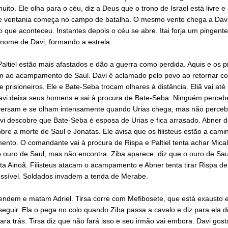
uito. Ele olha para o céu, diz a Deus que o trono de Israel está livre e
e ventania começa no campo de batalha. O mesmo vento chega a Davi
 que aconteceu. Instantes depois o céu se abre. Itai forja um pingent
 nome de Davi, formando a estrela.
altiel estão mais afastados e dão a guerra como perdida. Aquis e os p
em ao acampamento de Saul. Davi é aclamado pelo povo ao retornar c
e prisioneiros. Ele e Bate-Seba trocam olhares à distância. Eliã vai até 
 Davi deixa seus homens e sai à procura de Bate-Seba. Ninguém perceb
versam e se olham intensamente quando Urias chega, mas não perceb
vi descobre que Bate-Seba é esposa de Urias e fica arrasado. Abner d
obre a morte de Saul e Jonatas. Ele avisa que os filisteus estão a cami
nto. O comandante vai à procura de Rispa e Paltiel tenta achar Mical
 ouro de Saul, mas não encontra. Ziba aparece, diz que o ouro de Sau
a Ainoã. Filisteus atacam o acampamento e Abner tenta tirar Rispa de
ossível. Soldados invadem a tenda de Merabe.
rendem e matam Adriel. Tirsa corre com Mefibosete, que está exausto 
eguir. Ela o pega no colo quando Ziba passa a cavalo e diz para ela d
ra trás. Tirsa diz que não fará isso e seu irmão vai embora. Davi gost