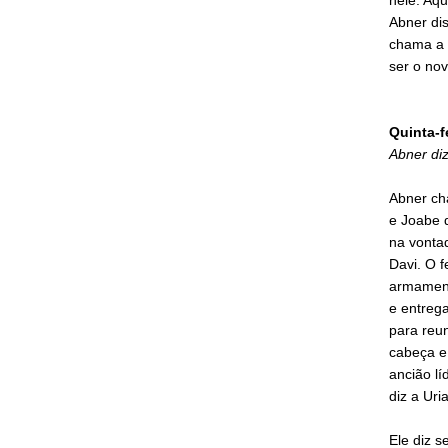
Abner di
chama a a
ser o nov
Quinta-f
Abner di
Abner cha
e Joabe d
na vontad
Davi. O f
armamento
e entrega
para reun
cabeça e
ancião l
diz a Uri
Ele diz s