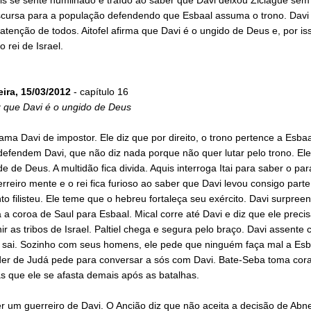
scursa para a população defendendo que Esbaal assuma o trono. Davi
tenção de todos. Aitofel afirma que Davi é o ungido de Deus e, por is
o rei de Israel.
eira, 15/03/2012
- capítulo 16
z que Davi é o ungido de Deus
ma Davi de impostor. Ele diz que por direito, o trono pertence a Esbaal
efendem Davi, que não diz nada porque não quer lutar pelo trono. Ele
e de Deus. A multidão fica divida. Aquis interroga Itai para saber o pa
erreiro mente e o rei fica furioso ao saber que Davi levou consigo parte
 filisteu. Ele teme que o hebreu fortaleça seu exército. Davi surpree
 a coroa de Saul para Esbaal. Mical corre até Davi e diz que ele precis
ir as tribos de Israel. Paltiel chega e segura pelo braço. Davi assente
 sai. Sozinho com seus homens, ele pede que ninguém faça mal a Es
íder de Judá pede para conversar a sós com Davi. Bate-Seba toma co
as que ele se afasta demais após as batalhas.
er um guerreiro de Davi. O Ancião diz que não aceita a decisão de Abn