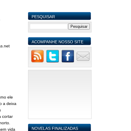
PESQUISAR
e
ACOMPANHE NOSSO SITE
s.net
smo ele
o a deixa
s
 cortar
morto.
NOVELAS FINALIZADAS
sem vida