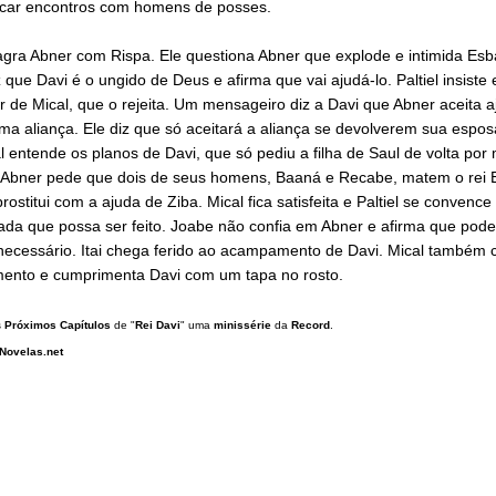
car encontros com homens de posses.
agra Abner com Rispa. Ele questiona Abner que explode e intimida Esb
 que Davi é o ungido de Deus e afirma que vai ajudá-lo. Paltiel insiste
 de Mical, que o rejeita. Um mensageiro diz a Davi que Abner aceita a
a aliança. Ele diz que só aceitará a aliança se devolverem sua espos
 entende os planos de Davi, que só pediu a filha de Saul de volta por 
s. Abner pede que dois de seus homens, Baaná e Recabe, matem o rei 
prostitui com a ajuda de Ziba. Mical fica satisfeita e Paltiel se convenc
ada que possa ser feito. Joabe não confia em Abner e afirma que pod
 necessário. Itai chega ferido ao acampamento de Davi. Mical também
nto e cumprimenta Davi com um tapa no rosto.
s
Próximos Capítulos
de "
Rei Davi
" uma
minissérie
da
Record
.
Novelas.net