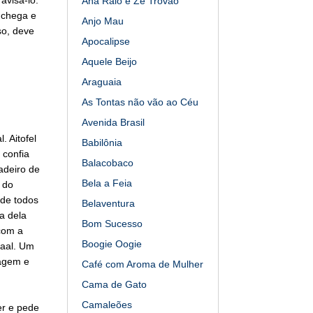
Ana Raio e Zé Trovão
 chega e
Anjo Mau
so, deve
Apocalipse
Aquele Beijo
Araguaia
As Tontas não vão ao Céu
Avenida Brasil
. Aitofel
Babilônia
 confia
Balacobaco
radeiro de
Bela a Feia
 do
nde todos
Belaventura
a dela
Bom Sucesso
 com a
Boogie Oogie
baal. Um
ragem e
Café com Aroma de Mulher
Cama de Gato
Camaleões
er e pede