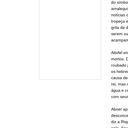
do símbol
amalequit
notícias 
tropeça 
grita de 
serem ou
acampam
Aitofel e
mortos. D
roubado p
os hebre
causa de 
rei, mas
água e c
com seus
Abner ap
desconcer
diz a Ris
nele. Aqu