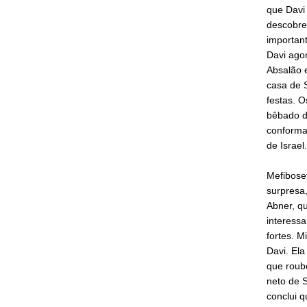
que Davi 
descobre
important
Davi ago
Absalão 
casa de 
festas. 
bêbado d
conforma 
de Israel
Mefiboset
surpresa,
Abner, qu
interessa
fortes. M
Davi. Ela
que roub
neto de 
conclui q