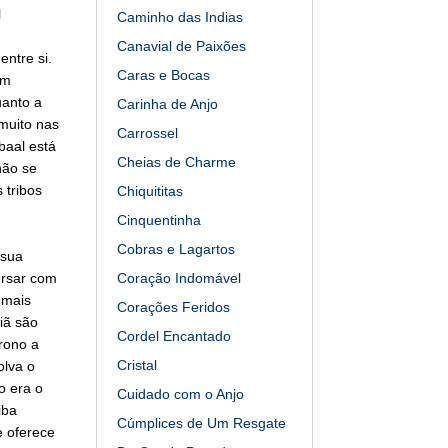
l
Caminho das Indias
Canavial de Paixões
entre si.
Caras e Bocas
em
uanto a
Carinha de Anjo
muito nas
Carrossel
baal está
Cheias de Charme
não se
 tribos
Chiquititas
Cinquentinha
Cobras e Lagartos
 sua
ersar com
Coração Indomável
 mais
Corações Feridos
iã são
Cordel Encantado
trono a
Cristal
olva o
o era o
Cuidado com o Anjo
iba
Cúmplices de Um Resgate
e oferece