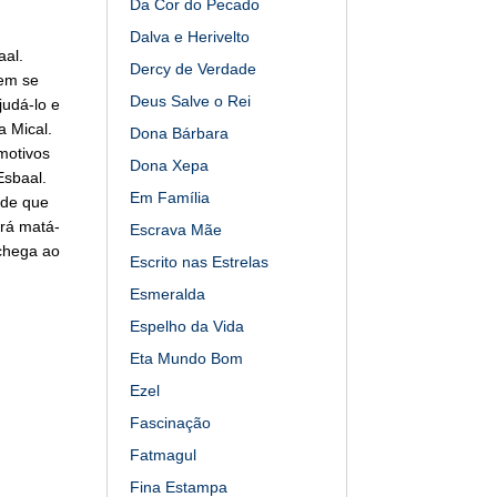
Da Cor do Pecado
Dalva e Herivelto
aal.
Dercy de Verdade
 em se
Deus Salve o Rei
judá-lo e
a Mical.
Dona Bárbara
motivos
Dona Xepa
Esbaal.
Em Família
e de que
erá matá-
Escrava Mãe
 chega ao
Escrito nas Estrelas
Esmeralda
Espelho da Vida
Eta Mundo Bom
Ezel
Fascinação
Fatmagul
Fina Estampa