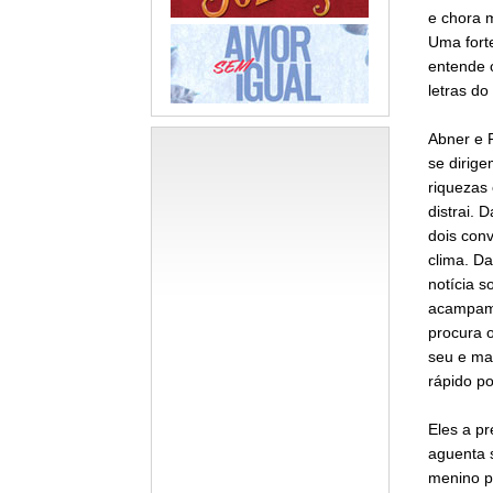
e chora m
Uma fort
entende o
letras do
Abner e P
se dirig
riquezas 
distrai.
dois con
clima. Da
notícia s
acampame
procura o
seu e mat
rápido p
Eles a p
aguenta s
menino pa