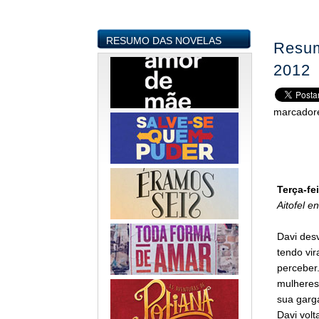
RESUMO DAS NOVELAS
Resum
2012
marcador
Terça-fei
Aitofel e
Davi desv
tendo vi
perceber
mulheres
sua garga
Davi vol