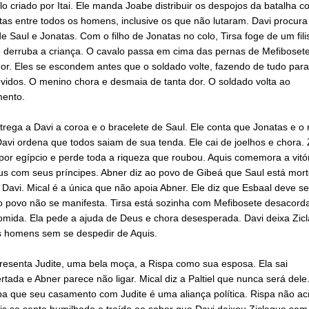
o criado por Itai. Ele manda Joabe distribuir os despojos da batalha c
as entre todos os homens, inclusive os que não lutaram. Davi procura
de Saul e Jonatas. Com o filho de Jonatas no colo, Tirsa foge de um fili
e derruba a criança. O cavalo passa em cima das pernas de Mefiboset
dor. Eles se escondem antes que o soldado volte, fazendo de tudo par
vidos. O menino chora e desmaia de tanta dor. O soldado volta ao
ento.
ntrega a Davi a coroa e o bracelete de Saul. Ele conta que Jonatas e o 
avi ordena que todos saiam de sua tenda. Ele cai de joelhos e chora. 
or egípcio e perde toda a riqueza que roubou. Aquis comemora a vitó
us com seus príncipes. Abner diz ao povo de Gibeá que Saul está mort
Davi. Mical é a única que não apoia Abner. Ele diz que Esbaal deve se
 o povo não se manifesta. Tirsa está sozinha com Mefibosete desacor
omida. Ela pede a ajuda de Deus e chora desesperada. Davi deixa Zic
 homens sem se despedir de Aquis.
resenta Judite, uma bela moça, a Rispa como sua esposa. Ela sai
tada e Abner parece não ligar. Mical diz a Paltiel que nunca será dele
pa que seu casamento com Judite é uma aliança política. Rispa não ac
is se sente humilhado e traído ao saber que Davi deixou Ziclague sem 