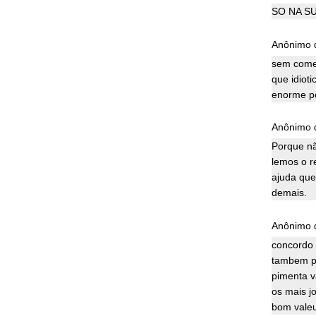
SO NA S
Anônimo d
sem comen
que idiot
enorme por
Anônimo d
Porque nã
lemos o r
ajuda que
demais.
Anônimo d
concordo 
tambem po
pimenta v
os mais j
bom valeu