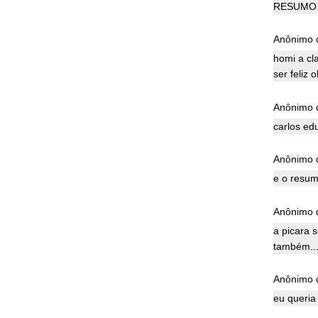
RESUMO 
Anônimo d
homi a cl
ser feliz 
Anônimo d
carlos ed
Anônimo d
e o resum
Anônimo d
a picara 
também...
Anônimo d
eu queria