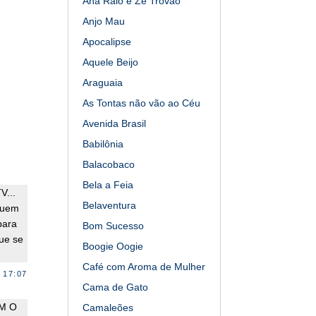
Ana Raio e Zé Trovão
Anjo Mau
Apocalipse
Aquele Beijo
Araguaia
As Tontas não vão ao Céu
Avenida Brasil
Babilônia
Balacobaco
Bela a Feia
V...
Belaventura
quem
para
Bom Sucesso
ue se
Boogie Oogie
Café com Aroma de Mulher
 17:07
Cama de Gato
M O
Camaleões