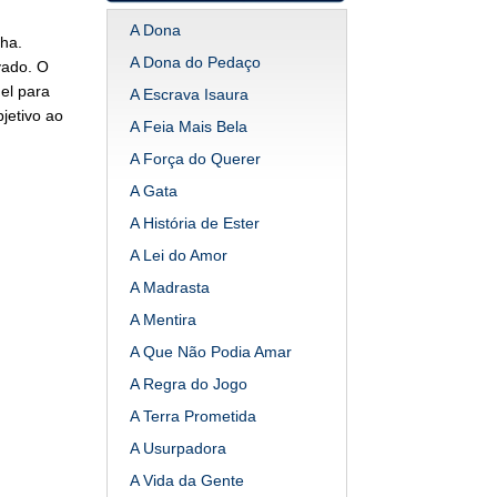
A Dona
ha.
A Dona do Pedaço
vado. O
el para
A Escrava Isaura
jetivo ao
A Feia Mais Bela
A Força do Querer
A Gata
A História de Ester
A Lei do Amor
A Madrasta
A Mentira
A Que Não Podia Amar
A Regra do Jogo
A Terra Prometida
A Usurpadora
A Vida da Gente