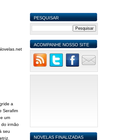
PESQUISAR
ACOMPANHE NOSSO SITE
ovelas.net
gride a
e Serafim
nge um
s do irmão
á seu
NOVELAS FINALIZADAS
triz.