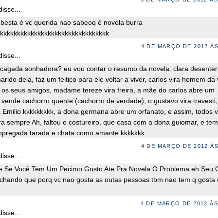
isse...
 besta é vc querida nao sabeoq é novela burra
kkkkkkkkkkkkkkkkkkkkkkkkkkkkkkkk
4 DE MARÇO DE 2012 ÀS
isse...
cagada sonhadora? eu vou contar o resumo da novela: clara desenter
arido dela, faz um feitico para ele voltar a viver, carlos vira homem da 
 os seus amigos, madame tereze vira freira, a mãe do carlos abre um
 vende cachorro quente (cachorro de verdade), o gustavo vira travesti,
ra Emilio kkkkkkkkk, a dona germana abre um orfanato, e assim, todos 
ara sempre Ah, faltou o costureiro, que casa com a dona guiomar, e tem
mpregada tarada e chata como amante kkkkkkk
4 DE MARÇO DE 2012 ÀS
isse...
e Se Você Tem Um Pecimo Gosto Ate Pra Novela O Problema eh Seu O
chando que porq vc nao gosta as outas pessoas tbm nao tem q gosta 
4 DE MARÇO DE 2012 ÀS
isse...