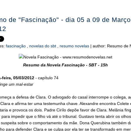
o de "Fascinação" - dia 05 a 09 de Março
12
es:
fascinação
,
novelas do sbt
,
resumo novelas
|
author:
Resumo de N
Resumo da Novela Fascinação - SBT - 15h
feira, 05/03/2012
- capítulo 74
finge um mal-estar
omeça a defesa de Clara. O advogado do casal interrompe o colega, a
 Clara e afirma ter uma testemunha chave. Alexandre encontra Colete 
taria e provoca os dois. Padre Cirílo depõe favor de Clara. Melânia fi
 para impedir que o filho vá até o tribunal. Gustavo tenta abrir os olho
a suspeita sobre o comportamento da mãe. Dona Querubina também d
o para defender Clara e se culpa por ela ter se transformado em mere