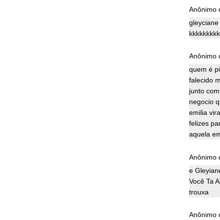
Anônimo d
gleyciane
kkkkkkkkk
Anônimo d
quem é pi
falecido m
junto com
negocio q
emilia vi
felizes p
aquela e
Anônimo d
e Gleyian
Você Ta A
trouxa
Anônimo d