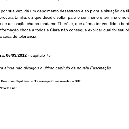
por sua vez, dá um depoimento desastroso e só piora a situação da fil
rocura Emília, diz que decidiu voltar para o seminário e termina o noi
 de acusação chama madame Theréze, que afirma ter vendido o bord
informação choca a todos e Clara não consegue explicar qual foi seu ob
 casa de tolerância.
ra, 06/03/2012
- capítulo 75
a ainda não divulgou o último capítulo da novela Fascinação
s
Próximos Capítulos
de "
Fascinação
" uma
novela
do
SBT
.
Novelas.net