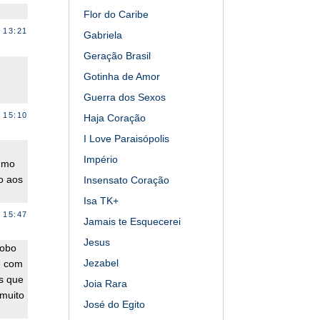
Flor do Caribe
 13:21
Gabriela
Geração Brasil
Gotinha de Amor
Guerra dos Sexos
 15:10
Haja Coração
I Love Paraisópolis
Império
sumo
o aos
Insensato Coração
Isa TK+
 15:47
Jamais te Esquecerei
Jesus
lobo
Jezabel
e com
s que
Joia Rara
 muito
José do Egito