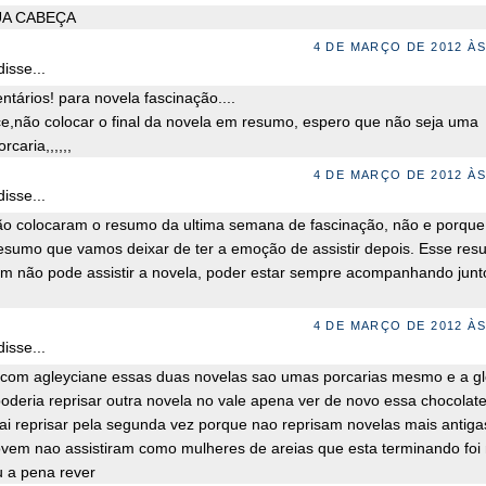
UA CABEÇA
4 DE MARÇO DE 2012 ÀS
isse...
tários! para novela fascinação....
ice,não colocar o final da novela em resumo, espero que não seja uma
caria,,,,,,
4 DE MARÇO DE 2012 ÀS
isse...
o colocaram o resumo da ultima semana de fascinação, não e porque
esumo que vamos deixar de ter a emoção de assistir depois. Esse re
m não pode assistir a novela, poder estar sempre acompanhando junt
4 DE MARÇO DE 2012 ÀS
isse...
com agleyciane essas duas novelas sao umas porcarias mesmo e a g
deria reprisar outra novela no vale apena ver de novo essa chocolat
ai reprisar pela segunda vez porque nao reprisam novelas mais antiga
ovem nao assistiram como mulheres de areias que esta terminando foi
 a pena rever