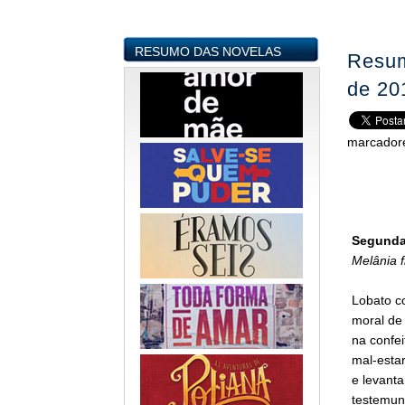
RESUMO DAS NOVELAS
Resum
de 20
marcador
Segunda-
Melânia 
Lobato c
moral de
na confei
mal-estar
e levant
testemunh