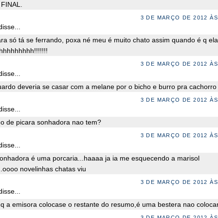
FINAL.
3 DE MARÇO DE 2012 ÀS
isse...
ara só tá se ferrando, poxa né meu é muito chato assim quando é q ela
ohhhhhhhhh!!!!!!!
3 DE MARÇO DE 2012 ÀS
isse...
uardo deveria se casar com a melane por o bicho e burro pra cachorro
3 DE MARÇO DE 2012 ÀS
isse...
o de picara sonhadora nao tem?
3 DE MARÇO DE 2012 ÀS
isse...
sonhadora é uma porcaria...haaaa ja ia me esquecendo a marisol
.oooo novelinhas chatas viu
3 DE MARÇO DE 2012 ÀS
isse...
 q a emisora colocase o restante do resumo,é uma bestera nao colocar
3 DE MARÇO DE 2012 ÀS