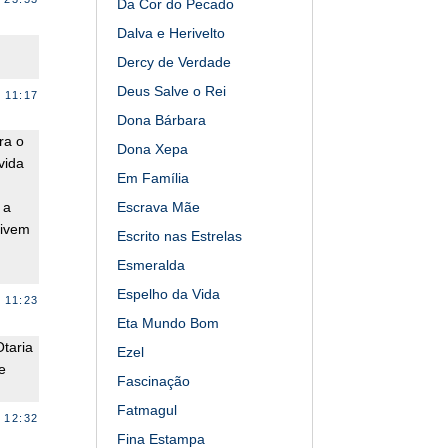
Da Cor do Pecado
Dalva e Herivelto
Dercy de Verdade
Deus Salve o Rei
 11:17
Dona Bárbara
ra o
Dona Xepa
vida
Em Família
Escrava Mãe
 a
vivem
Escrito nas Estrelas
Esmeralda
Espelho da Vida
 11:23
Eta Mundo Bom
taria
Ezel
e
Fascinação
Fatmagul
 12:32
Fina Estampa