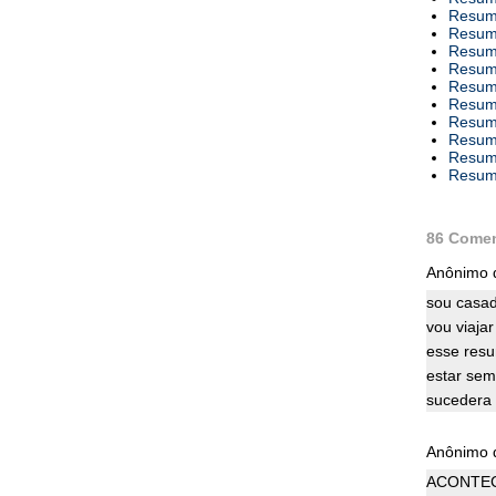
Resumo
Resumo
Resumo
Resumo
Resumo
Resumo
Resumo
Resumo
Resumo
Resumo
86 Comen
Anônimo d
sou casad
vou viaja
esse resu
estar sem
sucedera d
Anônimo d
ACONTEC