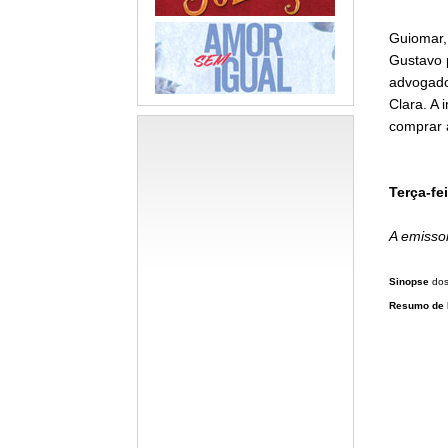
Guiomar, 
Gustavo p
advogado
Clara. A 
comprar a
Terça-fei
A emissor
Sinopse
do
Resumo de 