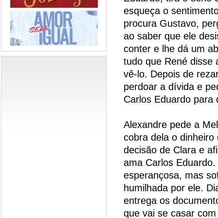
esqueça o sentimento 
procura Gustavo, per
ao saber que ele desi
conter e lhe dá um a
tudo que René disse a
vê-lo. Depois de reza
perdoar a dívida e p
Carlos Eduardo para 
Alexandre pede a Melâ
cobra dela o dinheir
decisão de Clara e af
ama Carlos Eduardo. 
esperançosa, mas sof
humilhada por ele. Di
entrega os documento
que vai se casar com