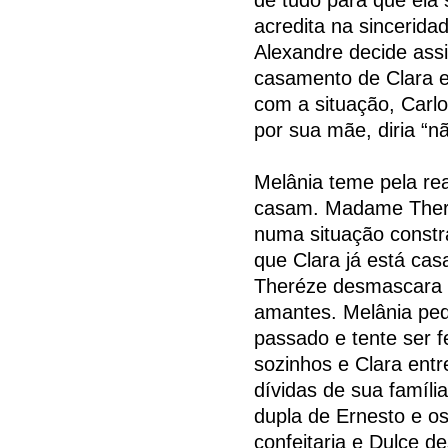
acredita na sincerid
Alexandre decide assi
casamento de Clara e
com a situação, Carl
por sua mãe, diria “n
Melânia teme pela rea
casam. Madame Theré
numa situação constra
que Clara já está ca
Theréze desmascara O
amantes. Melânia pe
passado e tente ser fe
sozinhos e Clara ent
dívidas de sua famíl
dupla de Ernesto e o
confeitaria e Dulce d