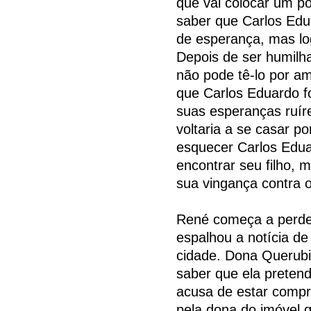
que vai colocar um po
saber que Carlos Edu
de esperança, mas lo
Depois de ser humilh
não pode tê-lo por am
que Carlos Eduardo f
suas esperanças ruír
voltaria a se casar p
esquecer Carlos Edua
encontrar seu filho, 
sua vingança contra o
René começa a perder
espalhou a notícia de
cidade. Dona Querubin
saber que ela preten
acusa de estar comp
pela dona do imóvel q