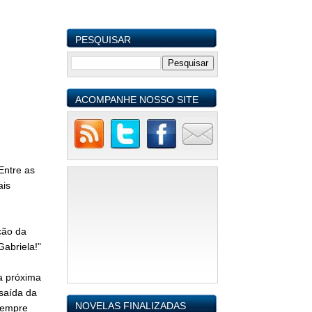
PESQUISAR
ACOMPANHE NOSSO SITE
Entre as
ais
ção da
Gabriela!"
da próxima
saída da
NOVELAS FINALIZADAS
 Sempre