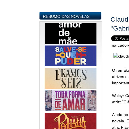
RESUMO DAS NOVELAS
Claud
"Gabr
marcador
O remak
atrizes q
importan
Walcyr C
atriz: "C
Ainda no 
novela. E
atriz Flá