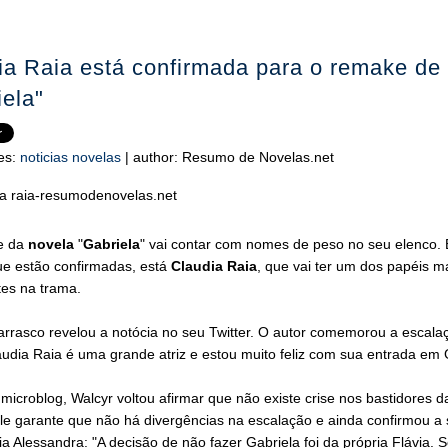
ia Raia está confirmada para o remake de
iela"
es:
noticias novelas
|
author:
Resumo de Novelas.net
e da
novela
"
Gabriela
" vai contar com nomes de peso no seu elenco. 
ue estão confirmadas, está
Claudia Raia
, que vai ter um dos papéis m
tes na trama.
arrasco revelou a notócia no seu Twitter. O autor comemorou a escala
láudia Raia é uma grande atriz e estou muito feliz com sua entrada em 
microblog, Walcyr voltou afirmar que não existe crise nos bastidores 
le garante que não há divergências na escalação e ainda confirmou a 
via Alessandra: "A decisão de não fazer Gabriela foi da própria Flávia.