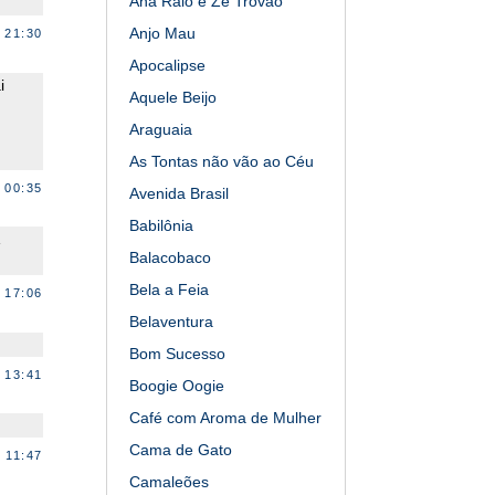
Ana Raio e Zé Trovão
Anjo Mau
 21:30
Apocalipse
i
Aquele Beijo
Araguaia
As Tontas não vão ao Céu
 00:35
Avenida Brasil
Babilônia
Balacobaco
Bela a Feia
 17:06
Belaventura
Bom Sucesso
 13:41
Boogie Oogie
Café com Aroma de Mulher
Cama de Gato
 11:47
Camaleões