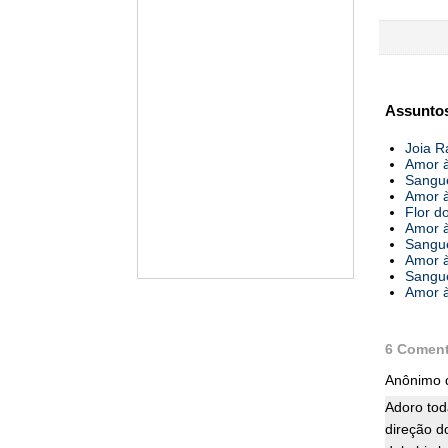
Assuntos
Joia R
Amor à
Sangue
Amor à
Flor d
Amor à
Sangue
Amor à
Sangue
Amor à
6 Coment
Anônimo d
Adoro tod
direção d