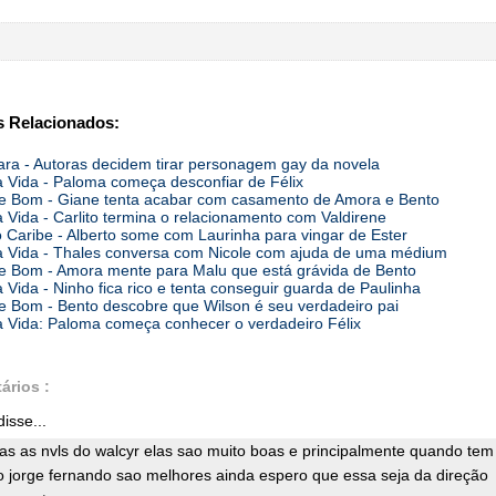
 Relacionados:
ara - Autoras decidem tirar personagem gay da novela
 Vida - Paloma começa desconfiar de Félix
 Bom - Giane tenta acabar com casamento de Amora e Bento
 Vida - Carlito termina o relacionamento com Valdirene
o Caribe - Alberto some com Laurinha para vingar de Ester
 Vida - Thales conversa com Nicole com ajuda de uma médium
 Bom - Amora mente para Malu que está grávida de Bento
 Vida - Ninho fica rico e tenta conseguir guarda de Paulinha
 Bom - Bento descobre que Wilson é seu verdadeiro pai
 Vida: Paloma começa conhecer o verdadeiro Félix
ários :
isse...
as as nvls do walcyr elas sao muito boas e principalmente quando tem
o jorge fernando sao melhores ainda espero que essa seja da direção