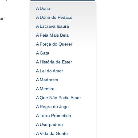
A Dona
A Dona do Pedaço
oi
A Escrava Isaura
A Feia Mais Bela
A Força do Querer
A Gata
A História de Ester
A Lei do Amor
A Madrasta
A Mentira
A Que Não Podia Amar
A Regra do Jogo
A Terra Prometida
A Usurpadora
A Vida da Gente