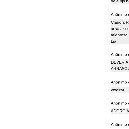
dele.bjs b
Anônimo d
Claudia R
arrasar c
talentoso.
Lia
Anônimo d
DEVERIA
ARRASOU
Anônimo d
vtxeirar
Anônimo d
ADORO A
Anônimo d