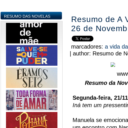
RESUMO DAS NOVELAS
Resumo de A V
26 de Novemb
marcadores:
a vida d
|
author:
Resumo de No
Resumo da Nove
Segunda-feira, 21/1
Iná tem um pressent
Manuela se emociona
um encontro com Nan