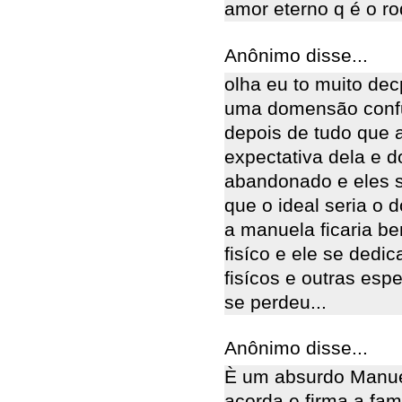
amor eterno q é o rodr
Anônimo disse...
olha eu to muito de
uma domensão confusa
depois de tudo que 
expectativa dela e d
abandonado e eles s
que o ideal seria o 
a manuela ficaria b
fisíco e ele se ded
fisícos e outras esp
se perdeu...
Anônimo disse...
È um absurdo Manue
acorda e firma a famí