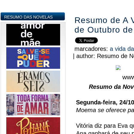
RESUMO DAS NOVELAS
Resumo de A V
de Outubro de
marcadores:
a vida d
|
author:
Resumo de No
Resumo da Nove
Segunda-feira, 24/1
Moema se oferece pa
Vitória diz para Eva 
Ana ganhará de seu 