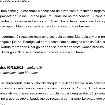
e declara para Dora
 não consegue esconder a sensação de alívio com o resultado negati
 gravidez de Celina. Lorena procura Laudelino na marcenaria. Suzana 
e tenha uma conversa franca com Cícero. Lúcio tenta convencer Eva a 
 de apoio. Marcos se declara para Dora e os dois se beijam.
de Lourenço é recusado mais uma vez pela editora. Manuela e Maria 
negócio juntas. Rodrigo vai para a festa com os amigos e deixa Júlia 
Nanda repreende Rodrigo por não se divertir na festa. Jonas procura
. Rodrigo e Nina se encontram na festa e trocam olhares.
eira, 03/11/2011
- capítulo 34
se desculpa com Manuela
 se surpreende com o valor do cheque que Jonas lhe dá. Nina convid
ir em sua casa. Iná se preocupa com o atraso de Rodrigo. Cris fica ra
nas afirma que vai resolver seu problema para engravidar. Lúcio lev
 no grupo de apoio. Laudelino se recusa a contar para Lorena o que e
ndo.