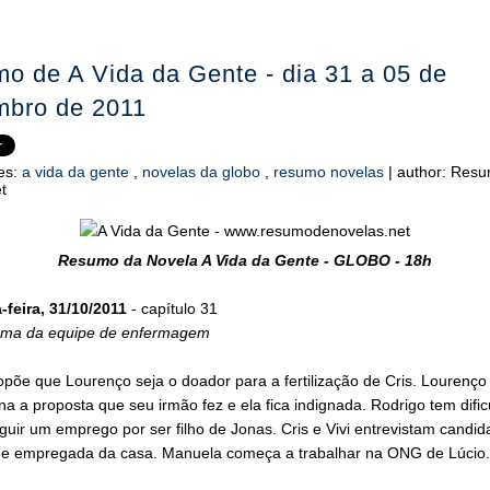
o de A Vida da Gente - dia 31 a 05 de
bro de 2011
es:
a vida da gente
,
novelas da globo
,
resumo novelas
|
author:
Resu
t
Resumo da Novela A Vida da Gente - GLOBO - 18h
feira, 31/10/2011
- capítulo 31
ama da equipe de enfermagem
põe que Lourenço seja o doador para a fertilização de Cris. Lourenço
na a proposta que seu irmão fez e ela fica indignada. Rodrigo tem difi
uir um emprego por ser filho de Jonas. Cris e Vivi entrevistam candid
de empregada da casa. Manuela começa a trabalhar na ONG de Lúcio.