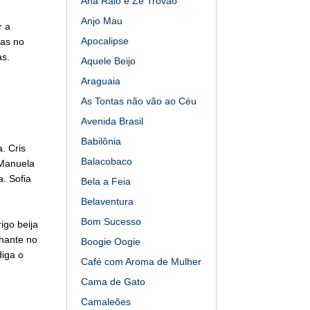
Ana Raio e Zé Trovão
Anjo Mau
r a
Apocalipse
has no
as.
Aquele Beijo
Araguaia
As Tontas não vão ao Céu
Avenida Brasil
Babilônia
. Cris
Balacobaco
 Manuela
. Sofia
Bela a Feia
Belaventura
Bom Sucesso
igo beija
hante no
Boogie Oogie
diga o
Café com Aroma de Mulher
Cama de Gato
Camaleões