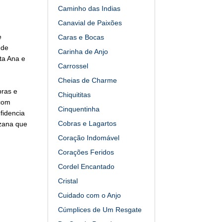
Caminho das Indias
Canavial de Paixões
e
Caras e Bocas
 de
Carinha de Anjo
ta Ana e
Carrossel
Cheias de Charme
bras e
Chiquititas
 com
Cinquentinha
fidencia
Cobras e Lagartos
uzana que
Coração Indomável
Corações Feridos
Cordel Encantado
Cristal
Cuidado com o Anjo
Cúmplices de Um Resgate