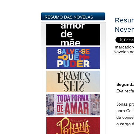
RESUMO DAS NOVELAS
Resum
Novem
marcador
Novelas.ne
Segunda-
Eva recl
Jonas pro
para Celi
de conseg
o cargo 