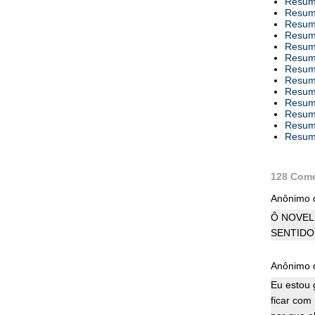
Resumo
Resumo
Resumo
Resumo
Resumo
Resumo
Resumo
Resumo
Resumo
Resumo
Resumo
Resumo
Resumo
128 Come
Anônimo d
Ô NOVEL
SENTIDO
Anônimo d
Eu estou 
ficar com 