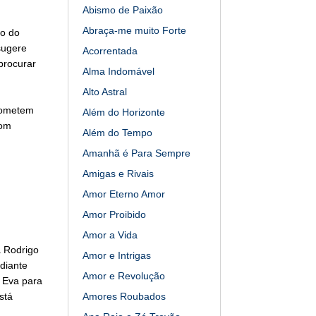
Abismo de Paixão
Abraça-me muito Forte
vo do
sugere
Acorrentada
procurar
Alma Indomável
Alto Astral
prometem
Além do Horizonte
com
Além do Tempo
Amanhã é Para Sempre
Amigas e Rivais
Amor Eterno Amor
Amor Proibido
Amor a Vida
a Rodrigo
Amor e Intrigas
diante
Amor e Revolução
a Eva para
stá
Amores Roubados