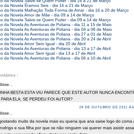
 da Novela Salve-se Quem Puder - dia 16 a 21 de Março
 da Novela Éramos Seis - dia 16 a 21 de Março
 da Novela Malhação Toda Forma de Amar - dia 16 a 20 de Março
 da Novela Amor de Mãe - dia 09 a 14 de Março
 da Novela Salve-se Quem Puder - dia 09 a 14 de Março
 da Novela As Aventuras de Poliana - dia 11 a 15 de Maio
 da Novela As Aventuras de Poliana - dia 04 a 08 de Maio
 da Novela As Aventuras de Poliana - dia 27 a 01 de Maio
 da Novela As Aventuras de Poliana - dia 20 a 24 de Abril
 da Novela Amor Sem Igual - dia 20 de Abril
 da Novela As Aventuras de Poliana - dia 13 a 17 de Abril
 da Novela Amor Sem Igual - dia 13 a 17 de Abril
 da Novela As Aventuras de Poliana - dia 06 a 10 de Abril
ntários :
isse...
INHA BESTA ESTA VIU PARECE QUE ESTE AUTOR NUNCA ENCONT
 PARA ELA, SE PERDEU FOI AUTOR?
29 DE OUTUBRO DE 2011 ÀS
isse...
gostando muito da novela mais eu queria que ana saise logo do coma 
rodrigo e sua filha por que se não ninguem vai querer mais asistir assa