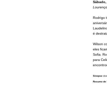
Sábado, 
Lourenço
Rodrigo 
aniversár
Laudelin
é destra
Wilson c
eles fica
Sofia. Ro
para Celi
encontro
Sinopse
do
Resumo de 