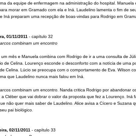
ama da equipe de enfermagem na administração do hospital. Manuela 
para morar em Gramado com ela e Iná. Laudelino lamenta o fim de se
e Iná preparam uma recepção de boas-vindas para Rodrigo em Gram
ra, 01/11/2011
- capítulo 32
arcos combinam um encontro
 um mês e Manuela combina com Rodrigo de ir a uma consulta de Júli
io de Celina. Lourenço esconde o desconforto com a notícia de uma po
 de Celina. Lúcio se preocupa com o comportamento de Eva. Wilson c
a que Laudelino nunca mais falou em Iná.
arcos combinam um encontro. Nanda critica Rodrigo por abandonar o
 a Cléber que vai dobrar o valor da proposta que fez a Lourenço. Iná f
e não quer mais saber de Laudelino. Alice avisa a Cícero e Suzana q
seu pai biológico.
eira, 02/11/2011
- capítulo 33