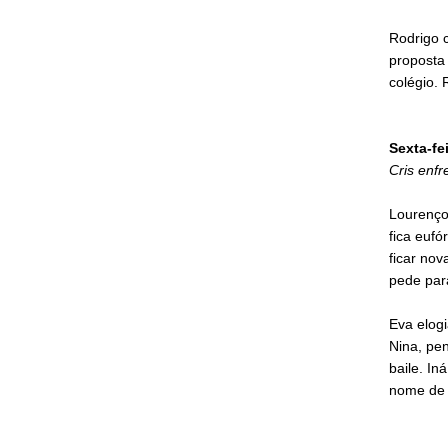
Rodrigo c
proposta 
colégio.
Sexta-fei
Cris enf
Lourenço
fica euf
ficar nov
pede para
Eva elogi
Nina, pe
baile. In
nome de s