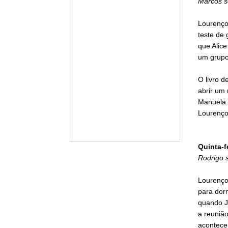
Marcos s
Lourenço
teste de
que Alic
um grupo
O livro 
abrir um 
Manuela. 
Lourenço
Quinta-f
Rodrigo 
Lourenço
para dorm
quando Jo
a reunião
acontece