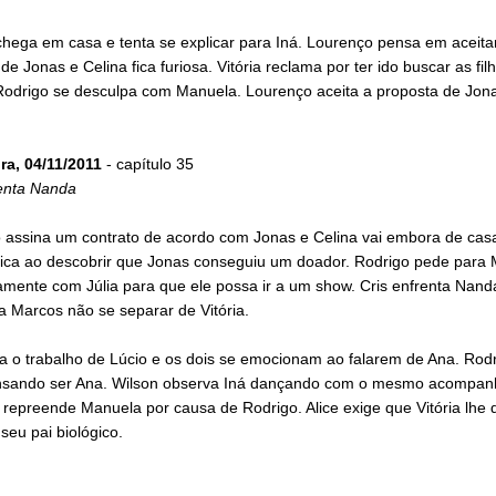
hega em casa e tenta se explicar para Iná. Lourenço pensa em aceita
de Jonas e Celina fica furiosa. Vitória reclama por ter ido buscar as fil
 Rodrigo se desculpa com Manuela. Lourenço aceita a proposta de Jon
ra, 04/11/2011
- capítulo 35
renta Nanda
 assina um contrato de acordo com Jonas e Celina vai embora de casa
órica ao descobrir que Jonas conseguiu um doador. Rodrigo pede para
amente com Júlia para que ele possa ir a um show. Cris enfrenta Nanda
 Marcos não se separar de Vitória.
a o trabalho de Lúcio e os dois se emocionam ao falarem de Ana. Rodr
nsando ser Ana. Wilson observa Iná dançando com o mesmo acompan
á repreende Manuela por causa de Rodrigo. Alice exige que Vitória lhe 
eu pai biológico.