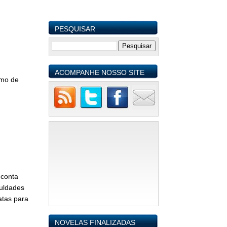
PESQUISAR
ACOMPANHE NOSSO SITE
mo de
 conta
culdades
atas para
NOVELAS FINALIZADAS