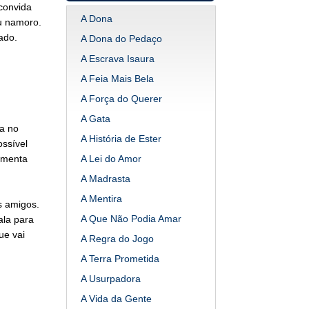
convida
A Dona
u namoro.
ado.
A Dona do Pedaço
A Escrava Isaura
A Feia Mais Bela
A Força do Querer
A Gata
a no
A História de Ester
ssível
omenta
A Lei do Amor
A Madrasta
A Mentira
s amigos.
A Que Não Podia Amar
ala para
ue vai
A Regra do Jogo
A Terra Prometida
A Usurpadora
A Vida da Gente