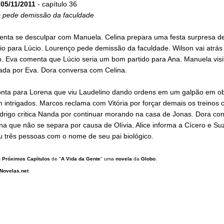
05/11/2011
- capítulo 36
 pede demissão da faculdade
tenta se desculpar com Manuela. Celina prepara uma festa surpresa d
io para Lúcio. Lourenço pede demissão da faculdade. Wilson vai atrás
o. Eva comenta que Lúcio seria um bom partido para Ana. Manuela visi
tada por Eva. Dora conversa com Celina.
onta para Lorena que viu Laudelino dando ordens em um galpão em o
m intrigados. Marcos reclama com Vitória por forçar demais os treinos
drigo critica Nanda por continuar morando na casa de Jonas. Dora con
na que não se separa por causa de Olívia. Alice informa a Cícero e S
u três pessoas com o nome de seu pai biológico.
s
Próximos Capítulos
de "
A Vida da Gente
" uma
novela
da
Globo
.
Novelas.net