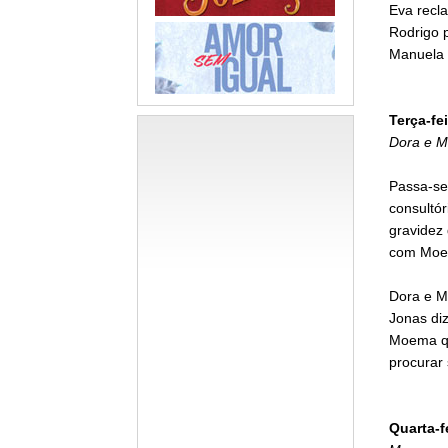
Eva recl
Rodrigo 
Manuela 
Terça-fei
Dora e M
Passa-se
consultór
gravidez
com Moem
Dora e M
Jonas diz
Moema qu
procurar 
Quarta-f