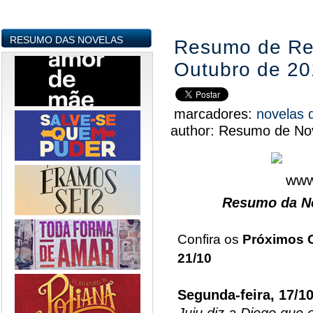
RESUMO DAS NOVELAS
Resumo de Reb
Outubro de 20
marcadores:
novelas 
author:
Resumo de Nov
Resumo da No
Confira os
Próximos 
21/10
Segunda-feira, 17/1
Juju diz a Diego que 