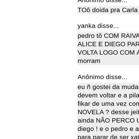
TOô doida pra Carla v
yanka disse...
pedro tô COM RAIV
ALICE E DIEGO PA
VOLTA LOGO COM A 
morram
Anônimo disse...
eu ñ gostei da mudan
devem voltar e a pil
fikar de uma vez c
NOVELA ? desse jeito
ainda NÃO PERCO UM
diego ! e o pedro e a
para.parar de ser xa