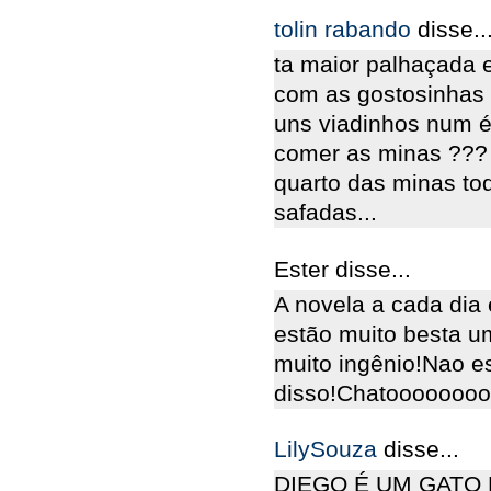
tolin rabando
disse..
ta maior palhaçada 
com as gostosinhas 
uns viadinhos num é
comer as minas ??? 
quarto das minas tod
safadas...
Ester disse...
A novela a cada dia
estão muito besta u
muito ingênio!Nao e
disso!Chatoooooooo
LilySouza
disse...
DIEGO É UM GATO