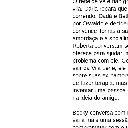
O rebelde vê e não go
vilã. Carla repara qu
correndo. Dadá e Be
por Osvaldo e decide
convence Tomás a sai
amordaça e a socialit
Roberta conversam so
oferece para ajudar, 
problema com ele. Ge
sair da Vila Lene, el
sobre suas ex-namora
de fazer terapia, mas
inventar uma pessoa e
na ideia do amigo.
Becky conversa com Fr
vai a mais uma sessão
comprometer com o tr