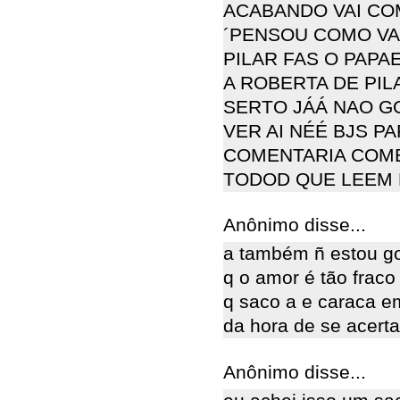
ACABANDO VAI CO
´PENSOU COMO VAI
PILAR FAS O PAPA
A ROBERTA DE PIL
SERTO JÁÁ NAO G
VER AI NÉÉ BJS 
COMENTARIA COME
TODOD QUE LEEM MEU
Anônimo disse...
a também ñ estou go
q o amor é tão frac
q saco a e caraca em
da hora de se acerta
Anônimo disse...