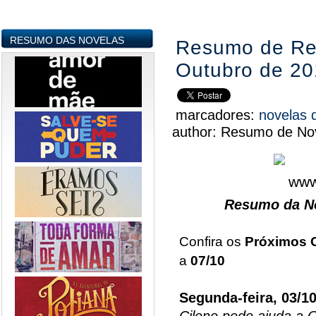
RESUMO DAS NOVELAS
Resumo de Reb
Outubro de 20
marcadores:
novelas 
author:
Resumo de Nov
Resumo da No
Confira os
Próximos 
a
07/10
Segunda-feira, 03/1
Cilene pede ajuda a O