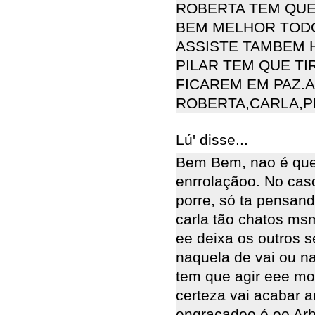
ROBERTA TEM QUE
BEM MELHOR TODO
ASSISTE TAMBEM 
PILAR TEM QUE TI
FICAREM EM PAZ.A
ROBERTA,CARLA,P
Lú' disse...
Bem Bem, nao é que
enrrolaçãoo. No cas
porre, só ta pensand
carla tão chatos msm
ee deixa os outros s
naquela de vai ou na
tem que agir eee m
certeza vai acabar 
engraçadoo é oo Arh