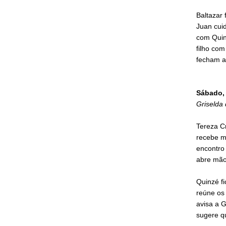
Baltazar 
Juan cui
com Quin
filho com
fecham a
Sábado, 
Griselda 
Tereza Cr
recebe m
encontro 
abre mão
Quinzé fi
reúne os 
avisa a G
sugere qu