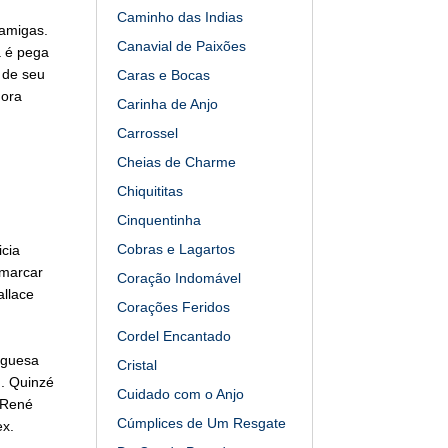
Caminho das Indias
 amigas.
Canavial de Paixões
 é pega
 de seu
Caras e Bocas
dora
Carinha de Anjo
Carrossel
Cheias de Charme
Chiquititas
Cinquentinha
Cobras e Lagartos
icia
 marcar
Coração Indomável
allace
Corações Feridos
Cordel Encantado
uguesa
Cristal
n. Quinzé
Cuidado com o Anjo
 René
Cúmplices de Um Resgate
ex.