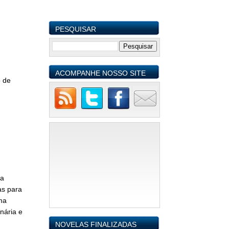
PESQUISAR
ACOMPANHE NOSSO SITE
 de
ka
as para
ma
nária e
NOVELAS FINALIZADAS