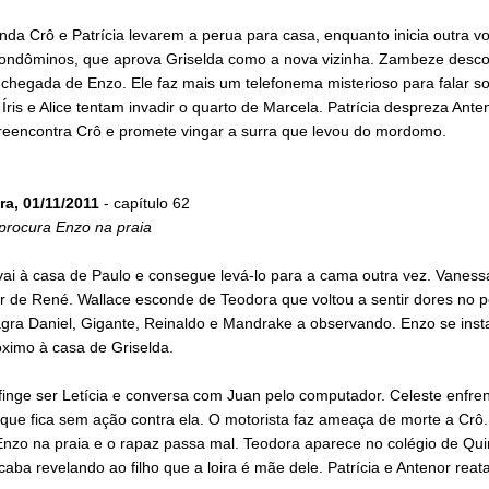
da Crô e Patrícia levarem a perua para casa, enquanto inicia outra v
ondôminos, que aprova Griselda como a nova vizinha. Zambeze desco
 chegada de Enzo. Ele faz mais um telefonema misterioso para falar s
 Íris e Alice tentam invadir o quarto de Marcela. Patrícia despreza Anten
 reencontra Crô e promete vingar a surra que levou do mordomo.
ra, 01/11/2011
- capítulo 62
procura Enzo na praia
ai à casa de Paulo e consegue levá-lo para a cama outra vez. Vaness
 de René. Wallace esconde de Teodora que voltou a sentir dores no pe
gra Daniel, Gigante, Reinaldo e Mandrake a observando. Enzo se inst
óximo à casa de Griselda.
finge ser Letícia e conversa com Juan pelo computador. Celeste enfre
 que fica sem ação contra ela. O motorista faz ameaça de morte a Crô.
Enzo na praia e o rapaz passa mal. Teodora aparece no colégio de Qui
aba revelando ao filho que a loira é mãe dele. Patrícia e Antenor reat