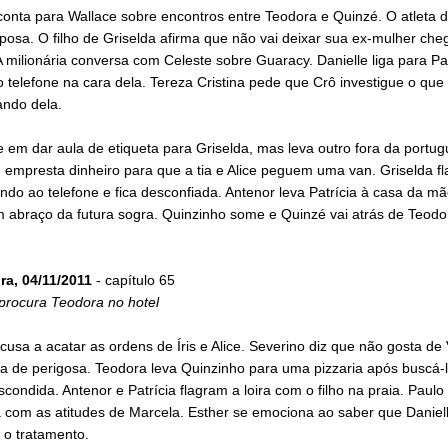
onta para Wallace sobre encontros entre Teodora e Quinzé. O atleta d
osa. O filho de Griselda afirma que não vai deixar sua ex-mulher che
 A milionária conversa com Celeste sobre Guaracy. Danielle liga para P
o telefone na cara dela. Tereza Cristina pede que Crô investigue o que 
ando dela.
ste em dar aula de etiqueta para Griselda, mas leva outro fora da portu
empresta dinheiro para que a tia e Alice peguem uma van. Griselda fl
ndo ao telefone e fica desconfiada. Antenor leva Patrícia à casa da mã
 abraço da futura sogra. Quinzinho some e Quinzé vai atrás de Teodo
ra, 04/11/2011
- capítulo 65
procura Teodora no hotel
cusa a acatar as ordens de Íris e Alice. Severino diz que não gosta d
a de perigosa. Teodora leva Quinzinho para uma pizzaria após buscá-
scondida. Antenor e Patrícia flagram a loira com o filho na praia. Paulo
 com as atitudes de Marcela. Esther se emociona ao saber que Daniell
 o tratamento.