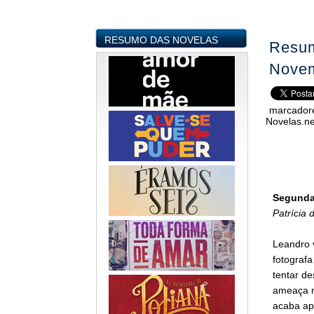
RESUMO DAS NOVELAS
Resum
Novem
marcador
Novelas.ne
Segunda-
Patrícia 
Leandro v
fotografa
tentar de
ameaça m
acaba ap