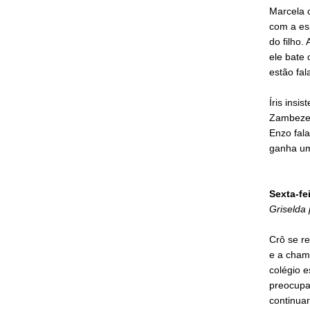
Marcela c
com a esp
do filho.
ele bate 
estão fal
Íris insi
Zambeze 
Enzo fala
ganha um
Sexta-fei
Griselda 
Crô se re
e a cham
colégio e
preocupa
continuar