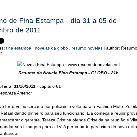
o de Fina Estampa - dia 31 a 05 de
bro de 2011
es:
fina estampa
,
novelas da globo
,
resumo novelas
|
author:
Resumo
t
Resumo da Novela Fina Estampa - GLOBO - 21h
feira, 31/10/2011
- capítulo 61
despreza Antenor
ê ferro-velho cercado por policiais e volta para a Fashion Moto. Zulei
 Rafael dando dinheiro para seu funcionário. Ela começa a reunir prov
smascarar o gerente. Tereza Cristina ofende Griselda na reunião e Vil
andar sua filmagem para a TV. A perua parte para cima da nova milio
anhando.