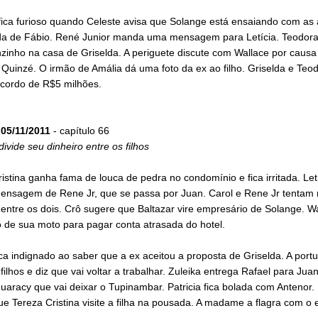
fica furioso quando Celeste avisa que Solange está ensaiando com as
da de Fábio. René Junior manda uma mensagem para Letícia. Teodora
zinho na casa de Griselda. A periguete discute com Wallace por causa
 Quinzé. O irmão de Amália dá uma foto da ex ao filho. Griselda e Teo
cordo de R$5 milhões.
05/11/2011
- capítulo 66
divide seu dinheiro entre os filhos
istina ganha fama de louca de pedra no condomínio e fica irritada. Let
ensagem de Rene Jr, que se passa por Juan. Carol e Rene Jr tentam
entre os dois. Crô sugere que Baltazar vire empresário de Solange. W
 de sua moto para pagar conta atrasada do hotel.
ca indignado ao saber que a ex aceitou a proposta de Griselda. A port
filhos e diz que vai voltar a trabalhar. Zuleika entrega Rafael para Jua
uaracy que vai deixar o Tupinambar. Patricia fica bolada com Antenor.
e Tereza Cristina visite a filha na pousada. A madame a flagra com o 