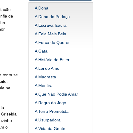
A Dona
otação
nfia da
A Dona do Pedaço
obre
A Escrava Isaura
or.
A Feia Mais Bela
A Força do Querer
A Gata
A História de Ester
A Lei do Amor
a tenta se
A Madrasta
ito.
A Mentira
ala na
A Que Não Podia Amar
A Regra do Jogo
nta
A Terra Prometida
 Griselda
A Usurpadora
nzinho.
am o
A Vida da Gente