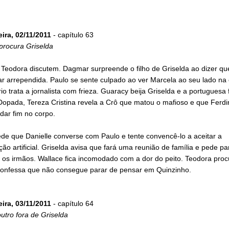
eira, 02/11/2011
- capítulo 63
procura Griselda
Teodora discutem. Dagmar surpreende o filho de Griselda ao dizer que
ar arrependida. Paulo se sente culpado ao ver Marcela ao seu lado na
o trata a jornalista com frieza. Guaracy beija Griselda e a portuguesa 
Dopada, Tereza Cristina revela a Crô que matou o mafioso e que Ferd
dar fim no corpo.
de que Danielle converse com Paulo e tente convencê-lo a aceitar a
ão artificial. Griselda avisa que fará uma reunião de família e pede pa
 os irmãos. Wallace fica incomodado com a dor do peito. Teodora proc
confessa que não consegue parar de pensar em Quinzinho.
eira, 03/11/2011
- capítulo 64
 outro fora de Griselda