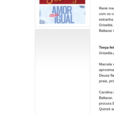
René man
com os c
estranha
Griselda.
Baltazar
Terça-fei
Griselda 
Marcela v
aproximar
Deusa fla
praia, pr
Carolina 
Baltazar,
procura 
Quinzé ac