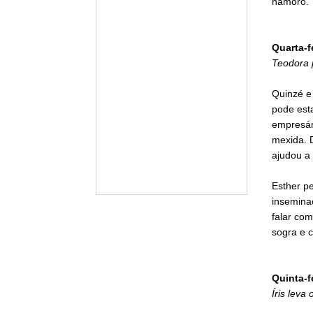
namoro.
Quarta-f
Teodora 
Quinzé e 
pode est
empresári
mexida. 
ajudou a 
Esther pe
inseminaç
falar com
sogra e 
Quinta-f
Íris leva