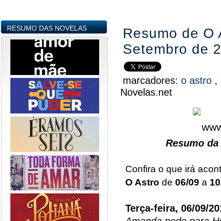
RESUMO DAS NOVELAS
Resumo de O A
Setembro de 
marcadores:
o astro
,
Novelas.net
Resumo da 
Confira o que irá acon
O Astro
de
06/09
a
10
Terça-feira, 06/09/20
Amanda pede para Her