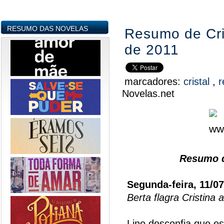
RESUMO DAS NOVELAS
Resumo de Cris
de 2011
marcadores:
cristal
,
r
Novelas.net
Resumo da
Segunda-feira, 11/0
Berta flagra Cristina
Lino desconfia que e