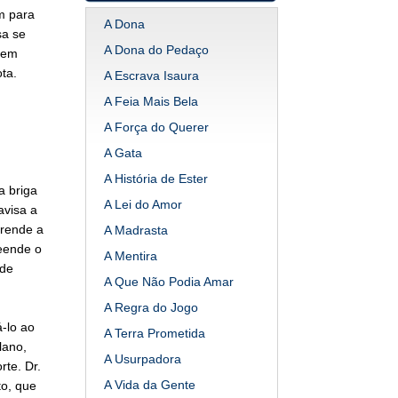
m para
A Dona
sa se
A Dona do Pedaço
 em
ta.
A Escrava Isaura
A Feia Mais Bela
A Força do Querer
A Gata
A História de Ester
a briga
A Lei do Amor
avisa a
prende a
A Madrasta
reende o
A Mentira
 de
A Que Não Podia Amar
A Regra do Jogo
-lo ao
A Terra Prometida
lano,
A Usurpadora
te. Dr.
A Vida da Gente
to, que