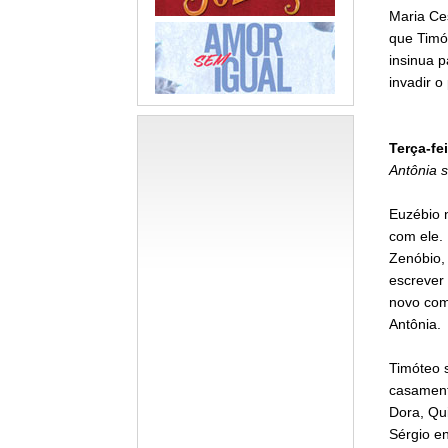
Maria Ces
que Timó
insinua 
invadir o
Terça-fei
Antônia 
Euzébio n
com ele. 
Zenóbio, 
escrever 
novo com
Antônia.
Timóteo 
casamento
Dora, Qui
Sérgio e