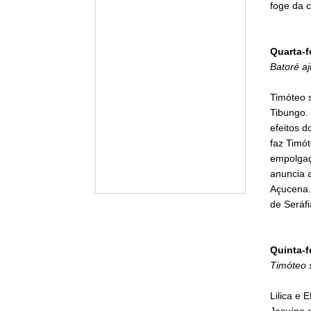
foge da 
Quarta-f
Batoré aj
Timóteo s
Tibungo. 
efeitos 
faz Timót
empolgaçã
anuncia 
Açucena. 
de Seráfi
Quinta-f
Timóteo s
Lilica e 
Jesuíno 