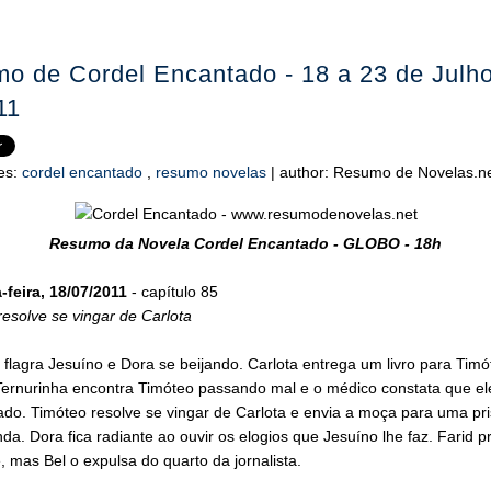
o de Cordel Encantado - 18 a 23 de Julh
11
es:
cordel encantado
,
resumo novelas
|
author:
Resumo de Novelas.n
Resumo da Novela Cordel Encantado - GLOBO - 18h
feira, 18/07/2011
- capítulo 85
esolve se vingar de Carlota
flagra Jesuíno e Dora se beijando. Carlota entrega um livro para Timó
Ternurinha encontra Timóteo passando mal e o médico constata que ele
do. Timóteo resolve se vingar de Carlota e envia a moça para uma pr
da. Dora fica radiante ao ouvir os elogios que Jesuíno lhe faz. Farid p
 mas Bel o expulsa do quarto da jornalista.