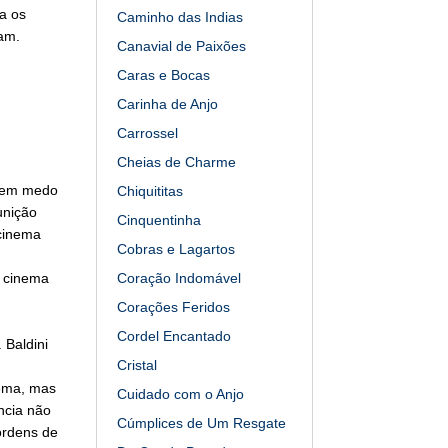
a os
Caminho das Indias
am.
Canavial de Paixões
Caras e Bocas
Carinha de Anjo
Carrossel
Cheias de Charme
 tem medo
Chiquititas
unição
Cinquentinha
 cinema
Cobras e Lagartos
o cinema
Coração Indomável
Corações Feridos
Cordel Encantado
 Baldini
Cristal
nema, mas
Cuidado com o Anjo
ncia não
Cúmplices de Um Resgate
 ordens de