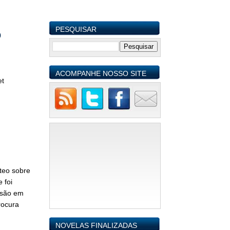
PESQUISAR
o
ACOMPANHE NOSSO SITE
et
teo sobre
 foi
isão em
rocura
NOVELAS FINALIZADAS