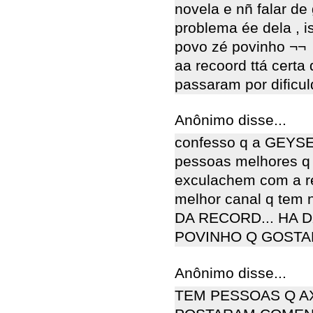
novela e nñ falar de 
problema ée dela , 
povo zé povinho ¬¬
aa recoord ttá cert
passaram por dificu
Anônimo disse...
confesso q a GEYSE
pessoas melhores q
exculachem com a r
melhor canal q tem n
DA RECORD... HA D
POVINHO Q GOSTAM 
Anônimo disse...
TEM PESSOAS Q A